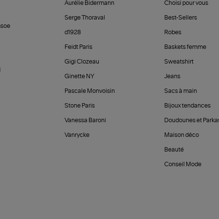
Aurélie Bidermann
Choisi pour vous
Serge Thoraval
Best-Sellers
soe
d1928
Robes
Feidt Paris
Baskets femme
Gigi Clozeau
Sweatshirt
d
Ginette NY
Jeans
Pascale Monvoisin
Sacs à main
Stone Paris
Bijoux tendances
Vanessa Baroni
Doudounes et Parka
Vanrycke
Maison déco
Beauté
Conseil Mode