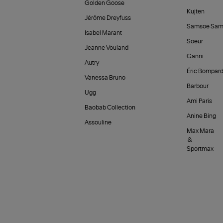
Golden Goose
Kujten
Jérôme Dreyfuss
Samsoe Sam
Isabel Marant
Soeur
Jeanne Vouland
Ganni
Autry
Éric Bompar
Vanessa Bruno
Barbour
Ugg
Ami Paris
Baobab Collection
Anine Bing
Assouline
Max Mara
&
Sportmax