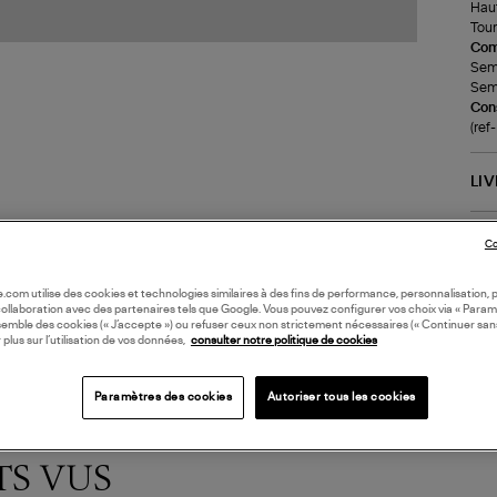
Haut
Tour
Com
Seme
Seme
Cons
(re
LI
DI
Co
oile.com utilise des cookies et technologies similaires à des fins de performance, personnalisation, p
collaboration avec des partenaires tels que Google. Vous pouvez configurer vos choix via « Param
semble des cookies (« J’accepte ») ou refuser ceux non strictement nécessaires (« Continuer san
 plus sur l’utilisation de vos données,
consulter notre politique de cookies
Paramètres des cookies
Autoriser tous les cookies
TS VUS