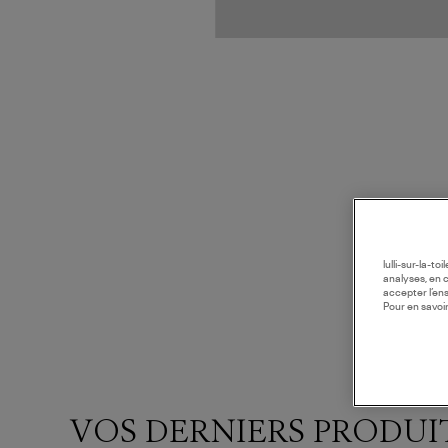
lulli-sur-la-t
analyses, en 
accepter l’en
Pour en savoir
VOS DERNIERS PRODUI