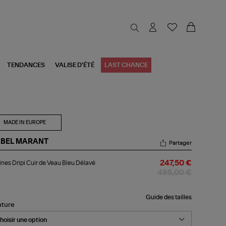
TENDANCES
VALISE D'ÉTÉ
LAST CHANCE
MADE IN EUROPE
ABEL MARANT
Partager
tines
ines Dripi Cuir de Veau Bleu Délavé
247,50 €
pi
r
495,00 €
au
u
Guide des tailles
nture
lavé