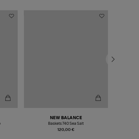
NEW BALANCE
e
Baskets 740 Sea Salt
Veste
120,00 €