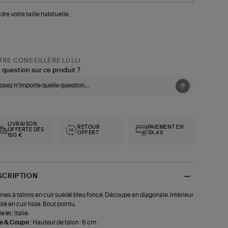
dre votre taille habituelle.
RE CONSEILLÈRE LULLI
 question sur ce produit ?
LIVRAISON
RETOUR
PAIEMENT EN
OFFERTE DÈS
OFFERT
3X,4X
150 €
SCRIPTION
ines à talons en cuir suédé bleu foncé. Découpe en diagonale. Intérieur
lé en cuir lisse. Bout pointu.
 in :
Italie.
le & Coupe :
Hauteur de talon : 6 cm.