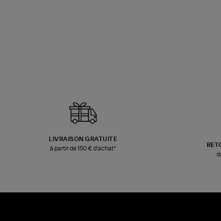
LIVRAISON GRATUITE
RET
à partir de 150 € d'achat*
d