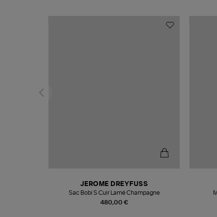
N
JEROME DREYFUSS
te
Sac Bobi S Cuir Lamé Champagne
M
480,00 €