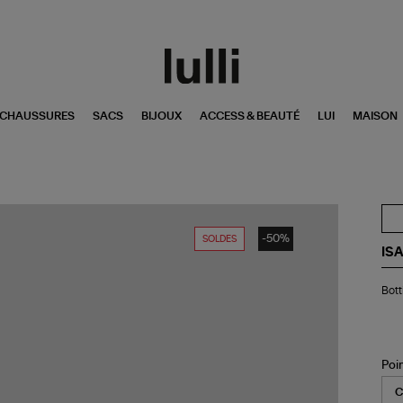
CHAUSSURES
SACS
BIJOUX
ACCESS & BEAUTÉ
LUI
MAISON
-50%
SOLDES
IS
Bot
Bott
Dri
Cui
de
Ve
Ble
Poi
Dé