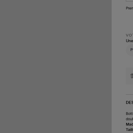
Pren
VOT
Une
DE
Bott
doub
Made
Tail