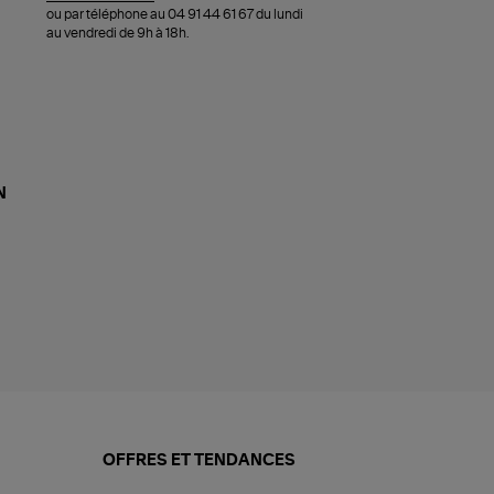
ou par téléphone au 04 91 44 61 67 du lundi
au vendredi de 9h à 18h.
N
OFFRES ET TENDANCES