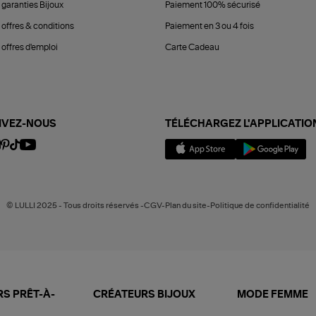
 garanties Bijoux
Paiement 100% sécurisé
 offres & conditions
Paiement en 3 ou 4 fois
offres d'emploi
Carte Cadeau
IVEZ-NOUS
TÉLÉCHARGEZ L'APPLICATIO
© LULLI 2025 - Tous droits réservés -CGV-Plan du site-Politique de confidentialité
S PRÊT-À-
CRÉATEURS BIJOUX
MODE FEMME