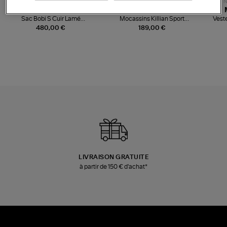
NOUVELLE COLLECTION
N
JEROME DREYFUSS
TORAL
Sac Bobi S Cuir Lamé
Mocassins Killian Sport
Veste
Champagne
Mousse
480,00 €
189,00 €
LIVRAISON GRATUITE
à partir de 150 € d'achat*