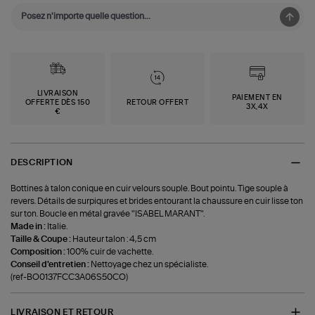
LIVRAISON
PAIEMENT EN
OFFERTE DÈS 150
RETOUR OFFERT
3X,4X
€
DESCRIPTION
Bottines à talon conique en cuir velours souple. Bout pointu. Tige souple à
revers. Détails de surpiqures et brides entourant la chaussure en cuir lisse ton
sur ton. Boucle en métal gravée "ISABEL MARANT".
Made in :
Italie.
Taille & Coupe :
Hauteur talon : 4,5 cm
Composition :
100% cuir de vachette.
Conseil d'entretien :
Nettoyage chez un spécialiste.
(ref-BO0137FCC3A06S50CO)
LIVRAISON ET RETOUR