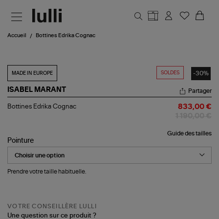
Aller au contenu principal
Accueil
Bottines Edrika Cognac
SOLDES
-30%
MADE IN EUROPE
ISABEL MARANT
Partager
Bottines
Bottines Edrika Cognac
833,00 €
Edrika
1 190,00 €
Cognac
Guide des tailles
Pointure
Prendre votre taille habituelle.
VOTRE CONSEILLÈRE LULLI
Une question sur ce produit ?