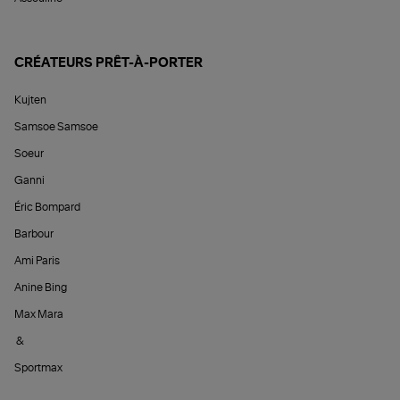
CRÉATEURS PRÊT-À-PORTER
Kujten
Samsoe Samsoe
Soeur
Ganni
Éric Bompard
Barbour
Ami Paris
Anine Bing
Max Mara
&
Sportmax