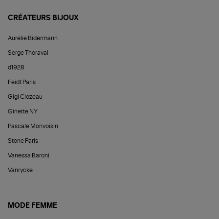
CRÉATEURS BIJOUX
Aurélie Bidermann
Serge Thoraval
d1928
Feidt Paris
Gigi Clozeau
Ginette NY
Pascale Monvoisin
Stone Paris
Vanessa Baroni
Vanrycke
MODE FEMME