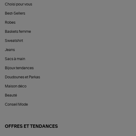
Choisi pour vous
Best-Sellers
Robes
Baskets femme
Sweatshirt
Jeans
Sacs à main
Bijoux tendances
Doudounes et Parkas
Maison déco
Beauté
Conseil Mode
OFFRES ET TENDANCES