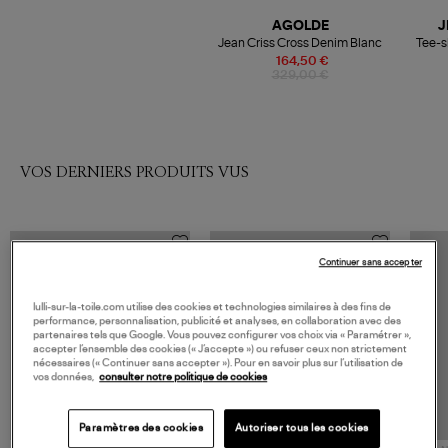
AGOLDE
J
Jean Criss Cross Denim Blanc
Tee-s
164,50 €
329,00 €
VOS DERNIERS PRODUITS VUS
Continuer sans accepter
lulli-sur-la-toile.com utilise des cookies et technologies similaires à des fins de
performance, personnalisation, publicité et analyses, en collaboration avec des
partenaires tels que Google. Vous pouvez configurer vos choix via « Paramétrer »,
accepter l’ensemble des cookies (« J’accepte ») ou refuser ceux non strictement
nécessaires (« Continuer sans accepter »). Pour en savoir plus sur l’utilisation de
vos données,
consulter notre politique de cookies
Paramètres des cookies
Autoriser tous les cookies