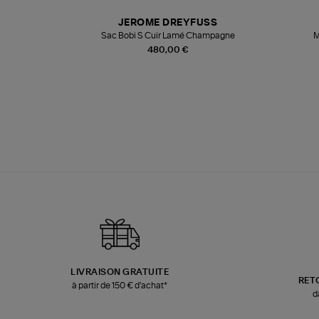
N
JEROME DREYFUSS
te
Sac Bobi S Cuir Lamé Champagne
M
480,00 €
LIVRAISON GRATUITE
RET
à partir de 150 € d'achat*
d