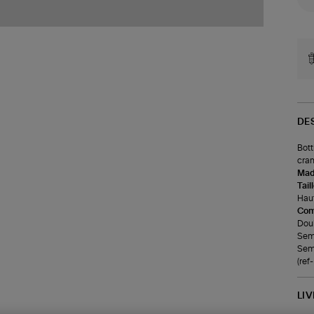
DE
Bott
cran
Made
Tail
Haut
Com
Doub
Seme
Seme
(ref
LI