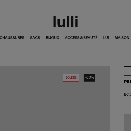
CHAUSSURES
SACS
BIJOUX
ACCESS & BEAUTÉ
LUI
MAISON
-60%
SOLDES
PI
Bot
Bott
Lu
Vio