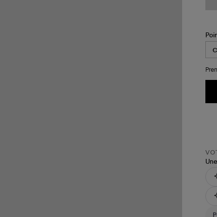
Poi
Pren
VOT
Une