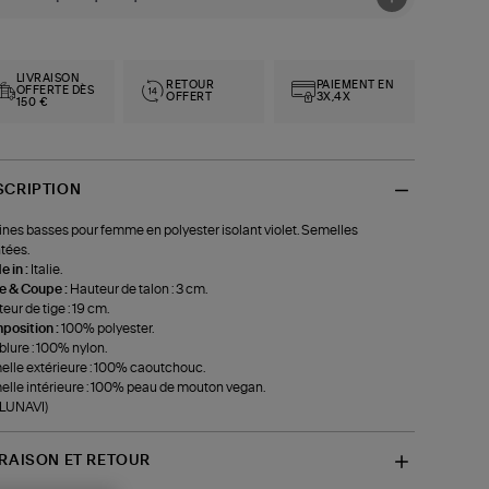
LIVRAISON
RETOUR
PAIEMENT EN
OFFERTE DÈS
OFFERT
3X,4X
150 €
SCRIPTION
ines basses pour femme en polyester isolant violet. Semelles
tées.
 in :
Italie.
le & Coupe :
Hauteur de talon : 3 cm.
eur de tige : 19 cm.
position :
100% polyester.
lure : 100% nylon.
lle extérieure : 100% caoutchouc.
lle intérieure : 100% peau de mouton vegan.
-LUNAVI)
VRAISON ET RETOUR