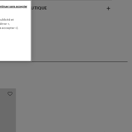
ntinuer sans accepter
SPONIBILITÉ BOUTIQUE
ublicité et
étrer »,
s accepter »).