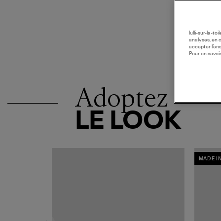
lulli-sur-la-t
analyses, en 
accepter l’en
Pour en savoir
Adoptez
LE LOOK
MADE I