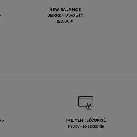
NEW BALANCE
e
Baskets 740 Sea Salt
Veste
120,00 €
3/5
PAIEMENT SÉCURISÉ
en 3 ou 4 fois possible