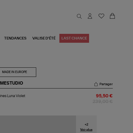
TENDANCES
VALISE D'ÉTÉ
LAST CHANCE
MADE IN EUROPE
UMESTUDIO
Partager
tines
ines Luna Violet
95,50 €
na
let
239,00 €
+
2
Voir plus