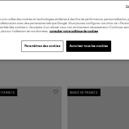
Co
DI
oile.com utilise des cookies et technologies similaires à des fins de performance, personnalisation, p
collaboration avec des partenaires tels que Google. Vous pouvez configurer vos choix via « Param
semble des cookies (« J’accepte ») ou refuser ceux non strictement nécessaires (« Continuer san
 plus sur l’utilisation de vos données,
consulter notre politique de cookies
Paramètres des cookies
Autoriser tous les cookies
N FRANCE
MADE IN FRANCE