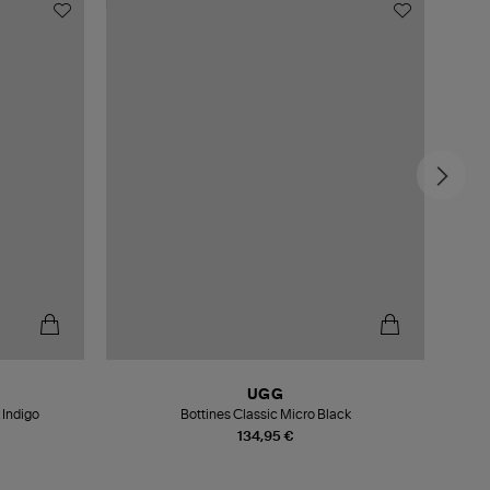
MADE
-6
UGG
 Indigo
Bottines Classic Micro Black
134,95 €