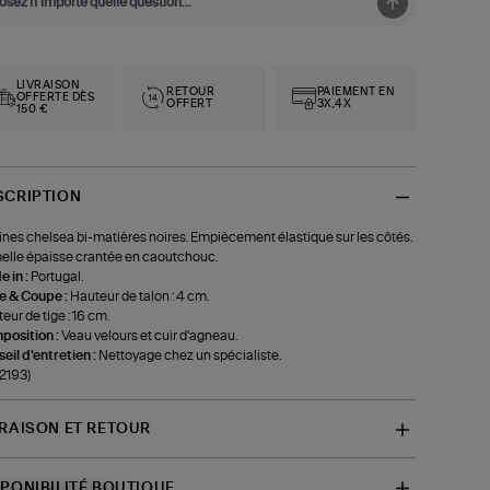
LIVRAISON
RETOUR
PAIEMENT EN
OFFERTE DÈS
OFFERT
3X,4X
150 €
SCRIPTION
ines chelsea bi-matières noires. Empiècement élastique sur les côtés.
lle épaisse crantée en caoutchouc.
 in :
Portugal.
le & Coupe :
Hauteur de talon : 4 cm.
eur de tige : 16 cm.
position :
Veau velours et cuir d'agneau.
eil d'entretien :
Nettoyage chez un spécialiste.
-2193)
VRAISON ET RETOUR
SPONIBILITÉ BOUTIQUE