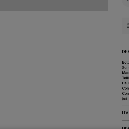
DE
Bott
Seme
Made
Tail
Haut
Com
Cons
(ref
LI
DI