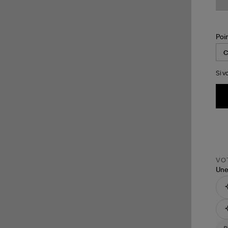
Poi
Si v
VOT
Une