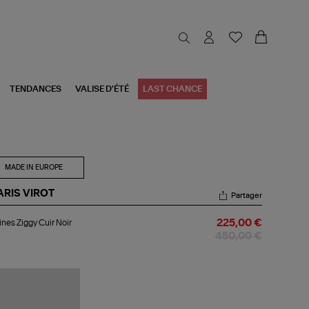
TENDANCES
VALISE D'ÉTÉ
LAST CHANCE
MADE IN EUROPE
ARIS VIROT
Partager
tines
ines Ziggy Cuir Noir
225,00 €
gy
r
450,00 €
r