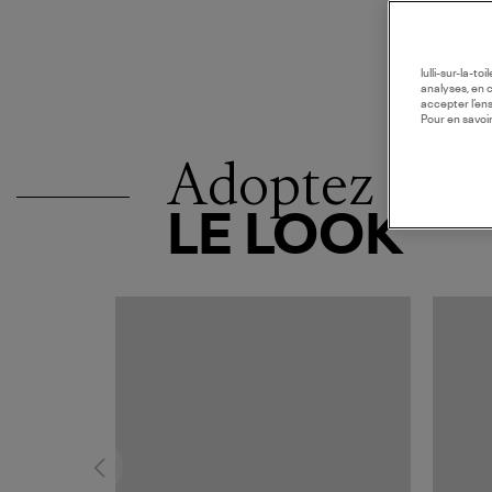
lulli-sur-la-t
analyses, en 
accepter l’en
Pour en savoir
Adoptez
LE LOOK