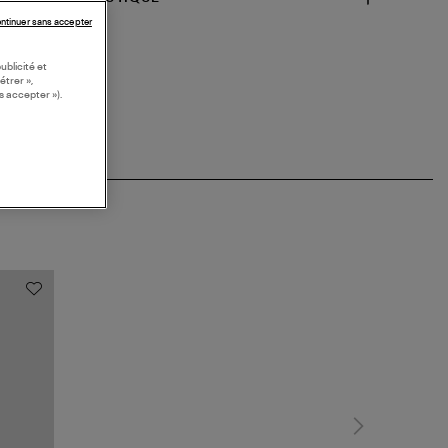
ntinuer sans accepter
ublicité et
étrer »,
s accepter »).