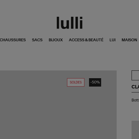
CHAUSSURES
SACS
BIJOUX
ACCESS & BEAUTÉ
LUI
MAISON
-50%
SOLDES
CL
Bot
Bott
Zig
Cui
Noi