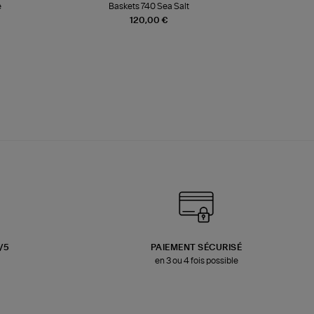
e
Baskets 740 Sea Salt
Veste
120,00 €
3/5
PAIEMENT SÉCURISÉ
en 3 ou 4 fois possible