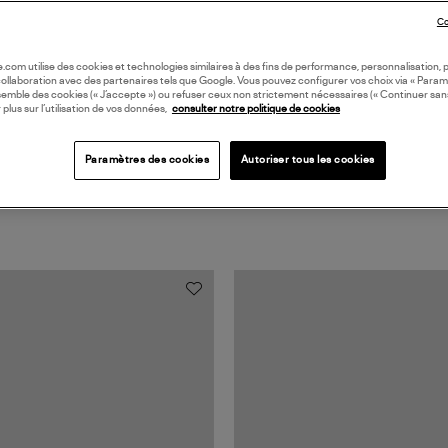
Co
oile.com utilise des cookies et technologies similaires à des fins de performance, personnalisation, p
collaboration avec des partenaires tels que Google. Vous pouvez configurer vos choix via « Param
semble des cookies (« J’accepte ») ou refuser ceux non strictement nécessaires (« Continuer san
 plus sur l’utilisation de vos données,
consulter notre politique de cookies
Paramètres des cookies
Autoriser tous les cookies