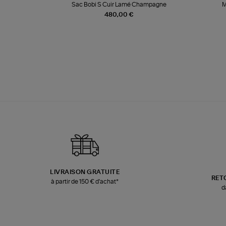
te
Sac Bobi S Cuir Lamé Champagne
M
480,00 €
LIVRAISON GRATUITE
RET
à partir de 150 € d'achat*
d