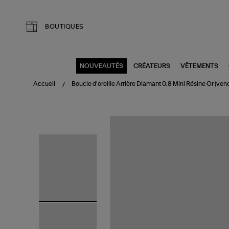
Aller au contenu principal
BOUTIQUES
NOUVEAUTÉS
CRÉATEURS
VÊTEMENTS
Accueil
Boucle d'oreille Arrière Diamant 0,8 Mini Résine Or (vend