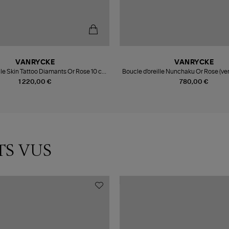
VANRYCKE
VANRYCKE
lle Skin Tattoo Diamants Or Rose 10 cm
Boucle d'oreille Nunchaku Or Rose (ven
(vendue à l'unité)
1 220,00 €
780,00 €
TS VUS