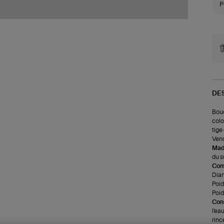
DE
Bouc
colo
tige
Vend
Made
du s
Com
Dia
Poids
Poid
Cons
l'ea
rinc