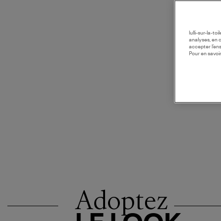
lulli-sur-la-t
analyses, en 
accepter l’en
Pour en savoir
Adoptez