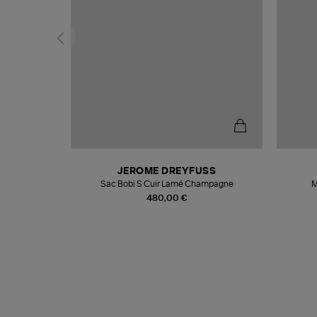
N
JEROME DREYFUSS
te
Sac Bobi S Cuir Lamé Champagne
M
480,00 €