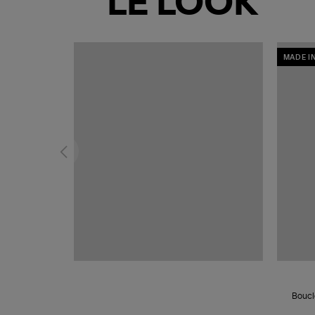
LE LOOK
MADE I
Boucl