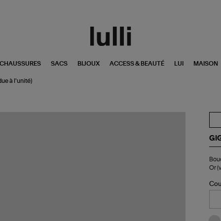
CHAUSSURES
SACS
BIJOUX
ACCESS & BEAUTÉ
LUI
MAISON
ue à l'unité)
GI
Bo
Bouc
d'o
Or (
Arr
Di
Cou
0,8
Min
Ré
Or
(ve