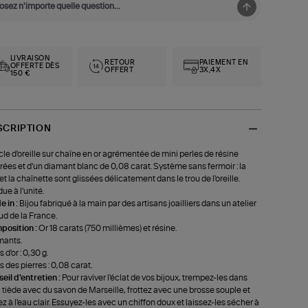
LIVRAISON
RETOUR
PAIEMENT EN
OFFERTE DÈS
OFFERT
3X,4X
150 €
SCRIPTION
le d'oreille sur chaîne en or agrémentée de mini perles de résine
rées et d'un diamant blanc de 0,08 carat. Système sans fermoir : la
 et la chaînette sont glissées délicatement dans le trou de l'oreille.
ue à l'unité.
 in :
Bijou fabriqué à la main par des artisans joailliers dans un atelier
ud de la France.
position :
Or 18 carats (750 millièmes) et résine.
mants.
 d'or : 0,30 g.
s des pierres : 0,08 carat.
eil d'entretien :
Pour raviver l'éclat de vos bijoux, trempez-les dans
u tiède avec du savon de Marseille, frottez avec une brosse souple et
ez à l'eau clair. Essuyez-les avec un chiffon doux et laissez-les sécher à