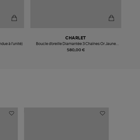
CHARLET
due à l'unité)
Boucle d'oreille Diamantée 3 Chaînes Or Jaune
Mono B
(vendue à l'unité)
580,00 €