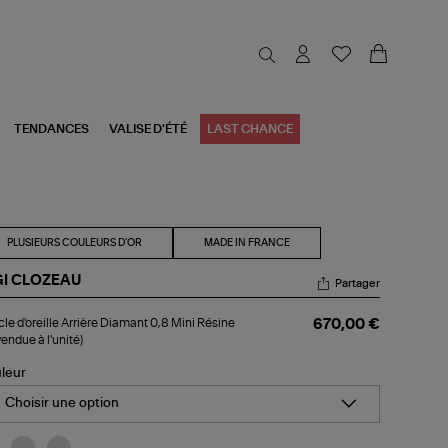
TENDANCES
VALISE D'ÉTÉ
LAST CHANCE
PLUSIEURS COULEURS D'OR
MADE IN FRANCE
GI CLOZEAU
Partager
ucle
le d'oreille Arrière Diamant 0,8 Mini Résine
670,00 €
reille
vendue à l'unité)
ière
amant
leur
i
Choisir une option
sine
ndue