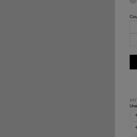
à
l'u
Cou
VOT
Une