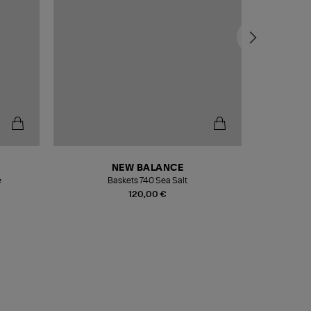
NEW BALANCE
e
Baskets 740 Sea Salt
Veste
120,00 €