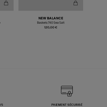
NEW BALANCE
e
Baskets 740 Sea Salt
Veste
120,00 €
3/5
PAIEMENT SÉCURISÉ