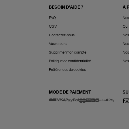
BESOIN D'AIDE ?
À 
FAQ
Nos
CGV
Qui 
Contactez-nous
Nos
Vos retours
Nos
Supprimer mon compte
Nos
Politique de confidentialité
Nos 
Préférences de cookies
MODE DE PAIEMENT
SU