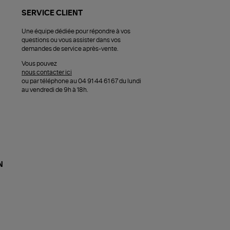
SERVICE CLIENT
Une équipe dédiée pour répondre à vos
questions ou vous assister dans vos
demandes de service après-vente.
Vous pouvez
nous contacter ici
ou par téléphone au 04 91 44 61 67 du lundi
au vendredi de 9h à 18h.
N