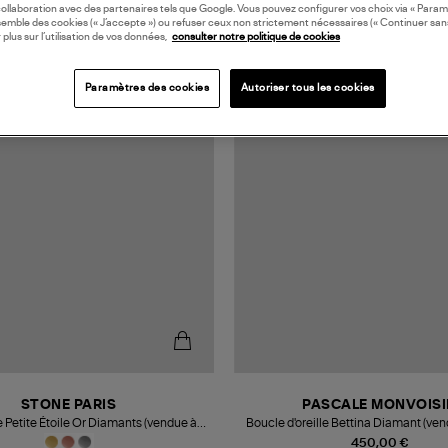
collaboration avec des partenaires tels que Google. Vous pouvez configurer vos choix via « Param
semble des cookies (« J’accepte ») ou refuser ceux non strictement nécessaires (« Continuer san
 plus sur l’utilisation de vos données,
consulter notre politique de cookies
Paramètres des cookies
Autoriser tous les cookies
STONE PARIS
PASCALE MONVOISI
e Petite Étoile Or Diamants (vendue à
Boucle d'oreille Bettina Diamant (vend
l'unité)
450,00 €