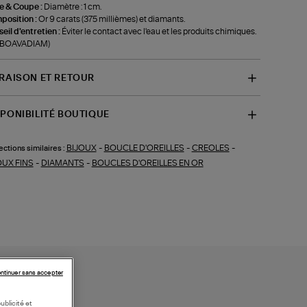
le & Coupe :
Diamètre : 1 cm.
position :
Or 9 carats (375 millièmes) et diamants.
eil d'entretien :
Éviter le contact avec l'eau et les produits chimiques.
f-BOAVADIAM)
VRAISON ET RETOUR
SPONIBILITÉ BOUTIQUE
BIJOUX
-
BOUCLE D'OREILLES
-
CREOLES
-
ections similaires :
OUX FINS
-
DIAMANTS
-
BOUCLES D'OREILLES EN OR
ntinuer sans accepter
ublicité et