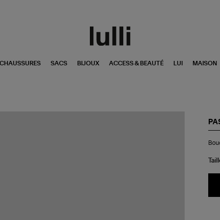
CHAUSSURES
SACS
BIJOUX
ACCESS & BEAUTÉ
LUI
MAISON
PA
Bo
Bouc
d'o
Av
Di
Tail
(ve
à
l'u