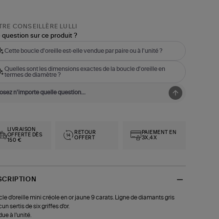
RE CONSEILLÈRE LULLI
 question sur ce produit ?
Cette boucle d'oreille est-elle vendue par paire ou à l'unité ?
Quelles sont les dimensions exactes de la boucle d'oreille en
termes de diamètre ?
LIVRAISON
RETOUR
PAIEMENT EN
OFFERTE DÈS
OFFERT
3X,4X
150 €
SCRIPTION
le d'oreille mini créole en or jaune 9 carats. Ligne de diamants gris
n sertis de six griffes d'or.
ue à l'unité.