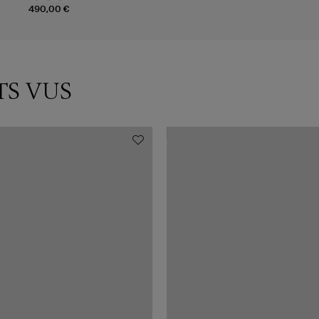
490,00 €
TS VUS