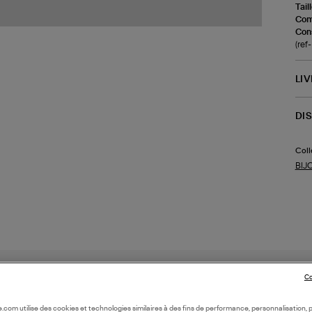
Tail
Com
Cons
(re
LI
DI
Coll
BIJ
Co
oile.com utilise des cookies et technologies similaires à des fins de performance, personnalisation, p