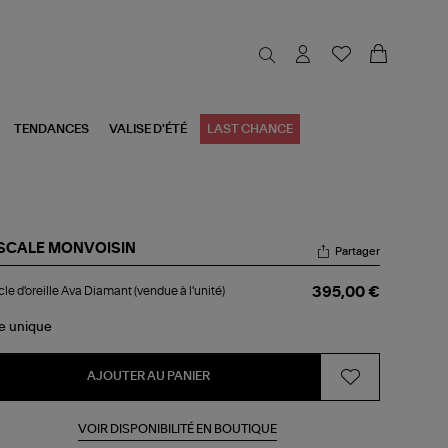
TENDANCES
VALISE D'ÉTÉ
LAST CHANCE
SCALE MONVOISIN
Partager
ucle
le d'oreille Ava Diamant (vendue à l'unité)
395,00 €
reille
a
amant
le
unique
ndue
nité)
AJOUTER AU PANIER
VOIR DISPONIBILITÉ EN BOUTIQUE