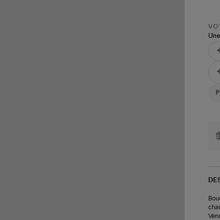
VOT
Une
DE
Bouc
chacu
Vend