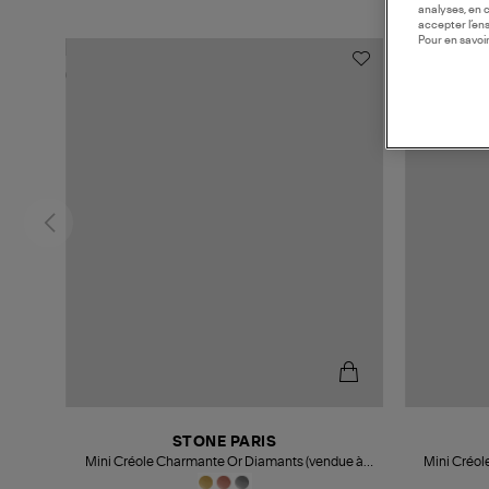
analyses, en 
accepter l’en
Pour en savoir
STONE PARIS
Mini Créole Charmante Or Diamants (vendue à
Mini Créol
l'unité)