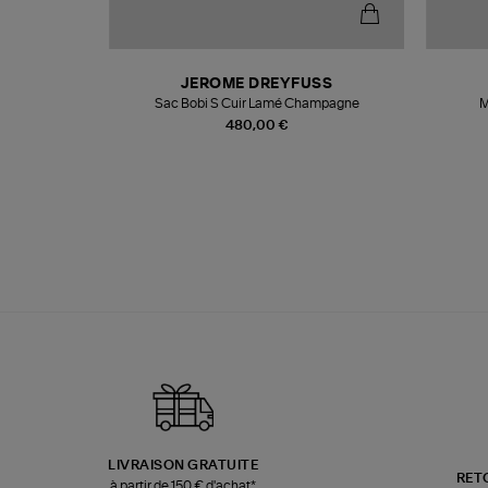
N
JEROME DREYFUSS
te
Sac Bobi S Cuir Lamé Champagne
M
480,00 €
LIVRAISON GRATUITE
RET
à partir de 150 € d'achat*