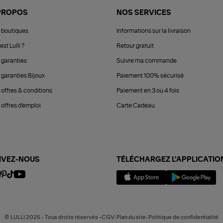
PROPOS
NOS SERVICES
 boutiques
Informations sur la livraison
est Lulli ?
Retour gratuit
 garanties
Suivre ma commande
 garanties Bijoux
Paiement 100% sécurisé
 offres & conditions
Paiement en 3 ou 4 fois
offres d'emploi
Carte Cadeau
IVEZ-NOUS
TÉLÉCHARGEZ L'APPLICATIO
© LULLI 2025 - Tous droits réservés -CGV-Plan du site-Politique de confidentialité