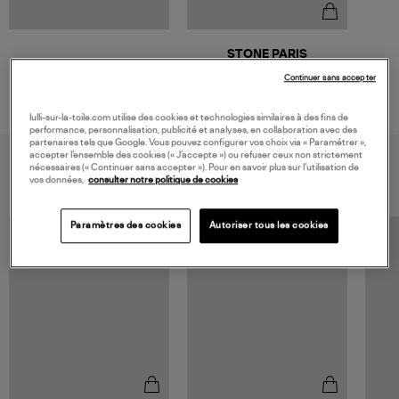
STONE PARIS
Mini Créole Croix Or Diamants
Continuer sans accepter
(vendue à l'unité)
660,00 €
lulli-sur-la-toile.com utilise des cookies et technologies similaires à des fins de
performance, personnalisation, publicité et analyses, en collaboration avec des
partenaires tels que Google. Vous pouvez configurer vos choix via « Paramétrer »,
accepter l’ensemble des cookies (« J’accepte ») ou refuser ceux non strictement
VOUS AIMEREZ AUSSI
nécessaires (« Continuer sans accepter »). Pour en savoir plus sur l’utilisation de
vos données,
consulter notre politique de cookies
Paramètres des cookies
Autoriser tous les cookies
MADE IN FRANCE