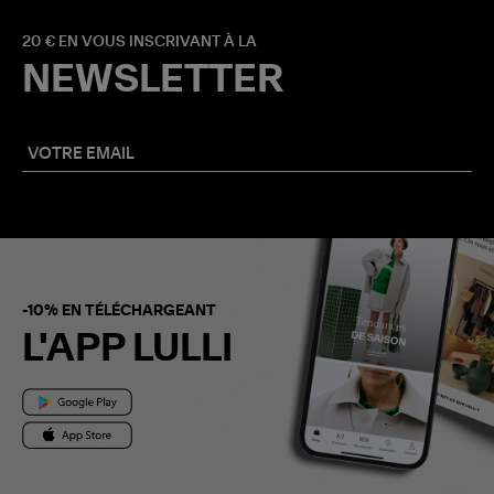
20 € EN VOUS INSCRIVANT À LA
NEWSLETTER
-10% EN TÉLÉCHARGEANT
L'APP LULLI