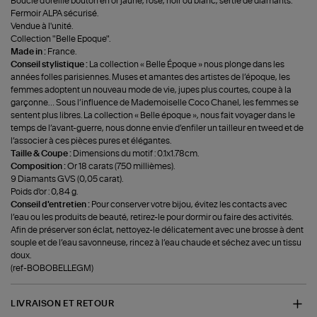
Boucle d'oreille bouton en or jaune, rose, noir ou blanc, sertie de diamants.
Fermoir ALPA sécurisé.
Vendue à l'unité.
Collection "Belle Epoque".
Made in :
France.
Conseil stylistique :
La collection « Belle Époque » nous plonge dans les
années folles parisiennes. Muses et amantes des artistes de l’époque, les
femmes adoptent un nouveau mode de vie, jupes plus courtes, coupe à la
garçonne… Sous l’influence de Mademoiselle Coco Chanel, les femmes se
sentent plus libres. La collection « Belle époque », nous fait voyager dans le
temps de l’avant-guerre, nous donne envie d’enfiler un tailleur en tweed et de
l’associer à ces pièces pures et élégantes.
Taille & Coupe :
Dimensions du motif : 0.1x1.78cm.
Composition :
Or 18 carats (750 millièmes).
9 Diamants GVS (0,05 carat).
Poids d'or : 0,84 g.
Conseil d'entretien :
Pour conserver votre bijou, évitez les contacts avec
l’eau ou les produits de beauté, retirez-le pour dormir ou faire des activités.
Afin de préserver son éclat, nettoyez-le délicatement avec une brosse à dent
souple et de l’eau savonneuse, rincez à l’eau chaude et séchez avec un tissu
doux.
(ref-BOBOBELLEGM)
LIVRAISON ET RETOUR