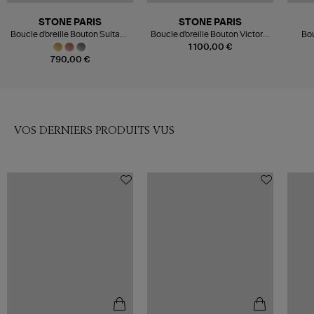
STONE PARIS
STONE PARIS
Boucle d'oreille Bouton Sultane
Boucle d'oreille Bouton Victoria
Bou
Or Diamants (vendue à l'unité)
Or Blanc Diamants (vendue à
1 100,00 €
l'unité)
790,00 €
VOS DERNIERS PRODUITS VUS