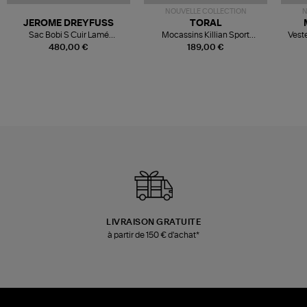
NOUVELLE COLLECTION
N
JEROME DREYFUSS
TORAL
Sac Bobi S Cuir Lamé
Mocassins Killian Sport
Veste
Champagne
Mousse
480,00 €
189,00 €
LIVRAISON GRATUITE
à partir de 150 € d'achat*