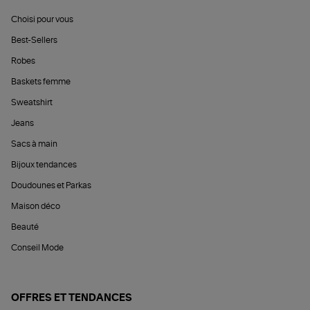
Choisi pour vous
Best-Sellers
Robes
Baskets femme
Sweatshirt
Jeans
Sacs à main
Bijoux tendances
Doudounes et Parkas
Maison déco
Beauté
Conseil Mode
OFFRES ET TENDANCES