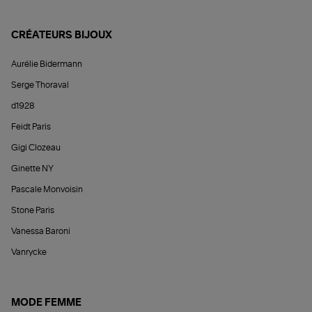
CRÉATEURS BIJOUX
Aurélie Bidermann
Serge Thoraval
d1928
Feidt Paris
Gigi Clozeau
Ginette NY
Pascale Monvoisin
Stone Paris
Vanessa Baroni
Vanrycke
MODE FEMME