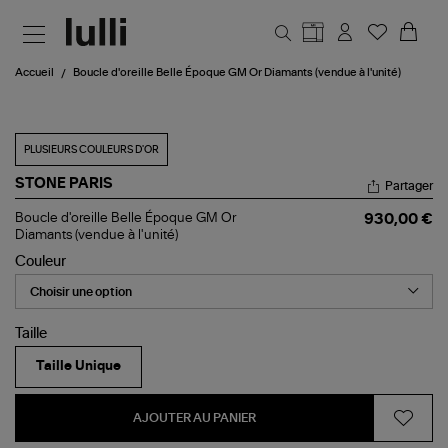
Aller au contenu principal
Accueil
Boucle d'oreille Belle Époque GM Or Diamants (vendue à l'unité)
PLUSIEURS COULEURS D'OR
STONE PARIS
Partager
Boucle
Boucle d'oreille Belle Époque GM Or
930,00 €
d'oreille
Diamants (vendue à l'unité)
Belle
Couleur
Époque
GM
Or
Diamants
(vendue
Taille
à
l'unité)
Taille Unique
AJOUTER AU PANIER