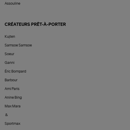
Assouline
CRÉATEURS PRÊT-À-PORTER
Kujten
Samsoe Samsoe
Soeur
Ganni
Éric Bompard
Barbour
Ami Paris
Anine Bing
Max Mara
&
Sportmax