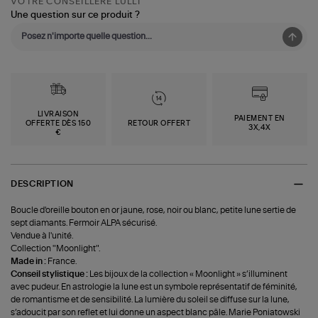
VOTRE CONSEILLÈRE LULLI
Une question sur ce produit ?
LIVRAISON
PAIEMENT EN
OFFERTE DÈS 150
RETOUR OFFERT
3X,4X
€
DESCRIPTION
Boucle d'oreille bouton en or jaune, rose, noir ou blanc, petite lune sertie de
sept diamants. Fermoir ALPA sécurisé.
Vendue à l'unité.
Collection "Moonlight".
Made in :
France.
Conseil stylistique :
Les bijoux de la collection « Moonlight » s’illuminent
avec pudeur. En astrologie la lune est un symbole représentatif de féminité,
de romantisme et de sensibilité. La lumière du soleil se diffuse sur la lune,
s’adoucit par son reflet et lui donne un aspect blanc pâle. Marie Poniatowski