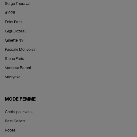
Serge Thoraval
d1928
Feidt Paris
Gigi Clozeau
Ginette NY
Pascale Monvoisin
Stone Paris
Vanessa Baroni
Vanrycke
MODE FEMME
Choisi pour vous
Best-Sellers
Robes