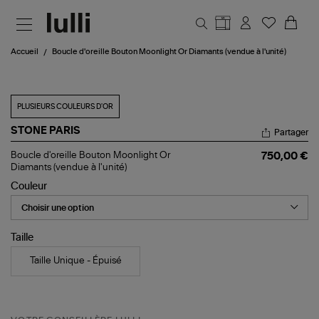
Aller au contenu principal
Accueil
Boucle d'oreille Bouton Moonlight Or Diamants (vendue à l'unité)
PLUSIEURS COULEURS D'OR
STONE PARIS
Partager
Boucle
Boucle d'oreille Bouton Moonlight Or
750,00 €
d'oreille
Diamants (vendue à l'unité)
Bouton
Couleur
Moonlight
Or
Diamants
(vendue
à
Taille
l'unité)
Taille Unique - Épuisé