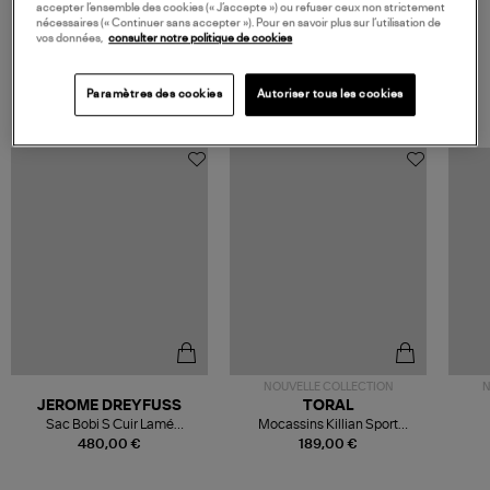
accepter l’ensemble des cookies (« J’accepte ») ou refuser ceux non strictement
nécessaires (« Continuer sans accepter »). Pour en savoir plus sur l’utilisation de
vos données,
consulter notre politique de cookies
VOS DERNIERS PRODUITS VUS
Paramètres des cookies
Autoriser tous les cookies
NOUVELLE COLLECTION
N
JEROME DREYFUSS
TORAL
Sac Bobi S Cuir Lamé
Mocassins Killian Sport
Champagne
Mousse
480,00 €
189,00 €