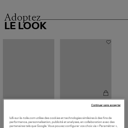
Adoptez
LE LOOK
Continuer sans accepter
STONE PARIS
Mini Créole Moonlight Or
Diamants (vendue à l'unité)
lulli-sur-la-toile.com utilise des cookies et technologies similaires à des fins de
830,00 €
performance, personnalisation, publicité et analyses, en collaboration avec des
partenaires tels que Google. Vous pouvez configurer vos choix via « Paramétrer »,