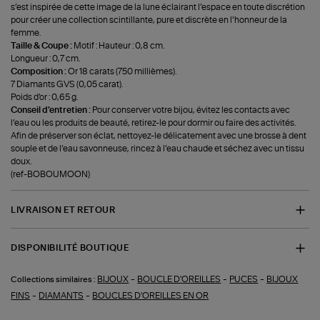
s’est inspirée de cette image de la lune éclairant l’espace en toute discrétion
pour créer une collection scintillante, pure et discrète en l’honneur de la
femme.
Taille & Coupe :
Motif : Hauteur : 0,8 cm.
Longueur : 0,7 cm.
Composition :
Or 18 carats (750 millièmes).
7 Diamants GVS (0,05 carat).
Poids d'or : 0,65 g.
Conseil d'entretien :
Pour conserver votre bijou, évitez les contacts avec
l’eau ou les produits de beauté, retirez-le pour dormir ou faire des activités.
Afin de préserver son éclat, nettoyez-le délicatement avec une brosse à dent
souple et de l’eau savonneuse, rincez à l’eau chaude et séchez avec un tissu
doux.
(ref-BOBOUMOON)
LIVRAISON ET RETOUR
DISPONIBILITÉ BOUTIQUE
-
-
-
BIJOUX
BOUCLE D'OREILLES
PUCES
BIJOUX
Collections similaires :
-
-
FINS
DIAMANTS
BOUCLES D'OREILLES EN OR