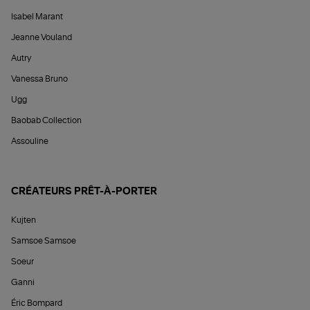
Isabel Marant
Jeanne Vouland
Autry
Vanessa Bruno
Ugg
Baobab Collection
Assouline
CRÉATEURS PRÊT-À-PORTER
Kujten
Samsoe Samsoe
Soeur
Ganni
Éric Bompard