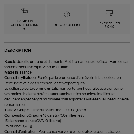
LIVRAISON
PAIEMENT EN
OFFERTE DÈS 150
RETOUR OFFERT
3X,4X
€
DESCRIPTION
Boucle d'oreille or jaune et diamants. Motif romantique et délicat. Fermoir par
système sécurisé Alpa. Vendue à l'unité.
Made in :
France.
Conseil stylistique :
Portée par la promesse d’un rêve infini, la collection
Rêveuse révèle des pièces délicates et poétiques.
Le collier se porte comme un talisman porte-bonheur, la bague vient orner
vos mains de diamants éclatants tandis que les boucles d’oreilles se
déclinent en petit et grand modèle pour apporter à votre tenue une touche de
romantisme.
Taille & Coupe :
Dimensions du motif : 0,9 x 1,17 cm.
Composition :
Or jaune 18 carats (750 millièmes).
15 diamants blancs GVS (0,11 carat).
Poids d'or : 0,95 g.
Conseil d'entretien :
Pour conserver votre bijou, évitez les contacts avec