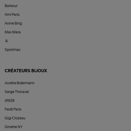
Barbour
Ami Paris
Anine Bing
Max Mara
&
Sportmax
CRÉATEURS BIJOUX
Aurélie Bidermann
Serge Thoraval
d1928
Feidt Paris
Gigi Clozeau
Ginette NY