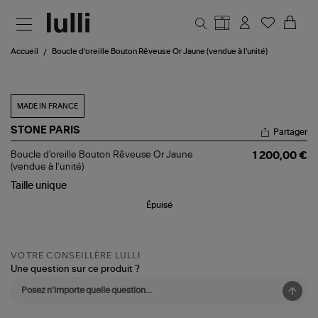
Aller au contenu principal
Accueil
Boucle d'oreille Bouton Rêveuse Or Jaune (vendue à l'unité)
MADE IN FRANCE
STONE PARIS
Partager
Boucle
Boucle d'oreille Bouton Rêveuse Or Jaune
1 200,00 €
d'oreille
(vendue à l'unité)
Bouton
Taille
unique
Rêveuse
Or
Épuisé
Jaune
(vendue
à
l'unité)
VOTRE CONSEILLÈRE LULLI
Une question sur ce produit ?