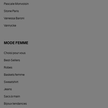
Pascale Monvoisin
Stone Paris
Vanessa Baroni
Vanrycke
MODE FEMME
Choisi pour vous
Best-Sellers
Robes
Baskets femme
Sweatshirt
Jeans
Sacs à main
Bijoux tendances