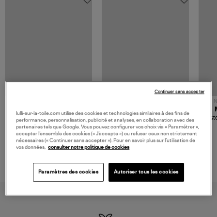
Continuer sans accepter
NOUVELLE COLLECTION
N
JEROME DREYFUSS
TORAL
lulli-sur-la-toile.com utilise des cookies et technologies similaires à des fins de
Sac Bobi S Cuir Lamé
Mocassins Killian Sport
Veste
performance, personnalisation, publicité et analyses, en collaboration avec des
Champagne
Mousse
480,00 €
189,00 €
partenaires tels que Google. Vous pouvez configurer vos choix via « Paramétrer »,
accepter l’ensemble des cookies (« J’accepte ») ou refuser ceux non strictement
nécessaires (« Continuer sans accepter »). Pour en savoir plus sur l’utilisation de
vos données,
consulter notre politique de cookies
Paramètres des cookies
Autoriser tous les cookies