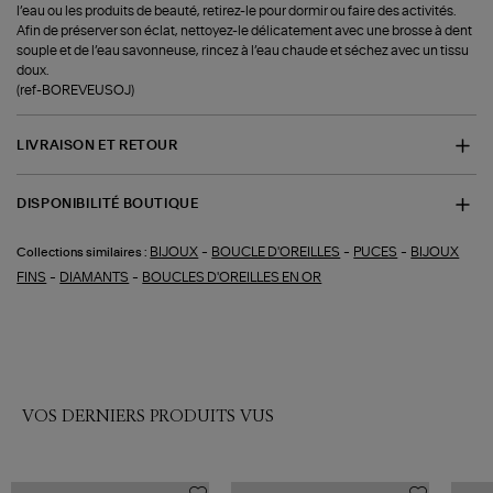
l’eau ou les produits de beauté, retirez-le pour dormir ou faire des activités.
Afin de préserver son éclat, nettoyez-le délicatement avec une brosse à dent
souple et de l’eau savonneuse, rincez à l’eau chaude et séchez avec un tissu
doux.
(ref-BOREVEUSOJ)
LIVRAISON ET RETOUR
DISPONIBILITÉ BOUTIQUE
-
-
-
BIJOUX
BOUCLE D'OREILLES
PUCES
BIJOUX
Collections similaires :
-
-
FINS
DIAMANTS
BOUCLES D'OREILLES EN OR
VOS DERNIERS PRODUITS VUS