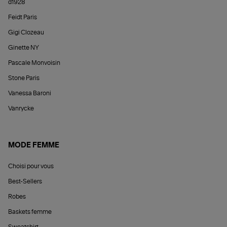
d1928
Feidt Paris
Gigi Clozeau
Ginette NY
Pascale Monvoisin
Stone Paris
Vanessa Baroni
Vanrycke
MODE FEMME
Choisi pour vous
Best-Sellers
Robes
Baskets femme