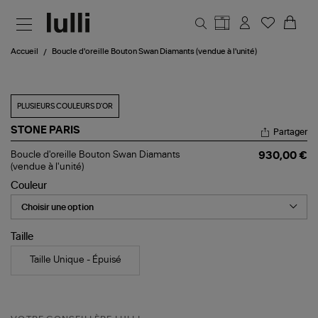
Aller au contenu principal
Accueil
Boucle d'oreille Bouton Swan Diamants (vendue à l'unité)
PLUSIEURS COULEURS D'OR
STONE PARIS
Partager
Boucle
Boucle d'oreille Bouton Swan Diamants
930,00 €
d'oreille
(vendue à l'unité)
Bouton
Couleur
Swan
Diamants
(vendue
à
l'unité)
Taille
Taille Unique - Épuisé