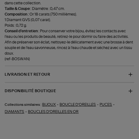
dans cette collection.
Taille & Coupe :
Diamètre : 0,47 cm.
Composition :
Or 18 carats (750 millièmes).
1 Diamant GVS (0,07 carat).
Poids : 0,72 g.
Conseil d'entretien :
Pour conserver votre bijou, évitez les contacts avec
l’eau ou les produits de beauté, retirez-le pour dormir ou faire des activités.
Afin de préserver son éclat, nettoyez-le délicatement avec une brosse à dent
souple et de l’eau savonneuse, rincez à l’eau chaude et séchez avec un tissu
doux.
(ref-BOSWAN)
LIVRAISON ET RETOUR
DISPONIBILITÉ BOUTIQUE
-
-
-
BIJOUX
BOUCLE D'OREILLES
PUCES
Collections similaires :
-
DIAMANTS
BOUCLES D'OREILLES EN OR