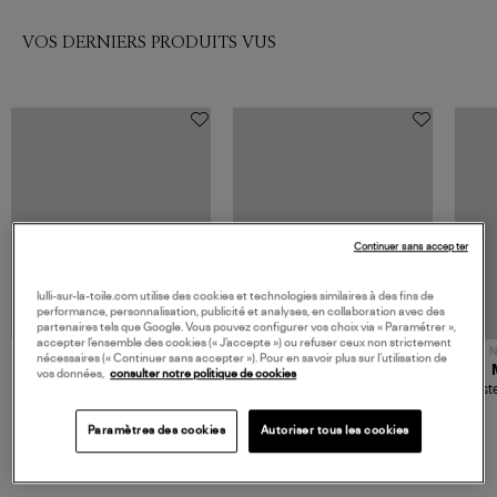
VOS DERNIERS PRODUITS VUS
Continuer sans accepter
lulli-sur-la-toile.com utilise des cookies et technologies similaires à des fins de
performance, personnalisation, publicité et analyses, en collaboration avec des
partenaires tels que Google. Vous pouvez configurer vos choix via « Paramétrer »,
accepter l’ensemble des cookies (« J’accepte ») ou refuser ceux non strictement
NOUVELLE COLLECTION
N
nécessaires (« Continuer sans accepter »). Pour en savoir plus sur l’utilisation de
JEROME DREYFUSS
TORAL
vos données,
consulter notre politique de cookies
Sac Bobi S Cuir Lamé
Mocassins Killian Sport
Veste
Champagne
Mousse
480,00 €
189,00 €
Paramètres des cookies
Autoriser tous les cookies