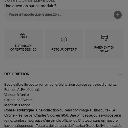
VOTRE CONSEILLÈRE LULLI
Une question sur ce produit ?
LIVRAISON
PAIEMENT EN
OFFERTE DÈS 150
RETOUR OFFERT
3X,4X
€
DESCRIPTION
Boucle d'oreille bouton en or jaune, blanc, noir ou rose sertie de diamants.
Fermoir ALPA sécurisé.
Vendue à l'unité.
Collection "Swan".
Made in :
France.
Conseil stylistique :
Une collection qui rend hommage au film culte « Le
Cygne » réalisé par Charles Vidor en 1956. Une princesse, qui se voit devenir
reine, tombe amoureuse d’un simple officier du Château, sans en mesurer
les conséquences… Toute la délicatesse de l’actrice Grace Kelly transparaît