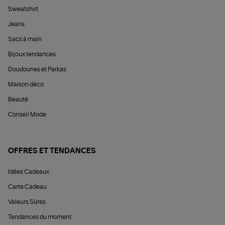
Sweatshirt
Jeans
Sacs à main
Bijoux tendances
Doudounes et Parkas
Maison déco
Beauté
Conseil Mode
OFFRES ET TENDANCES
Idées Cadeaux
Carte Cadeau
Valeurs Sûres
Tendances du moment