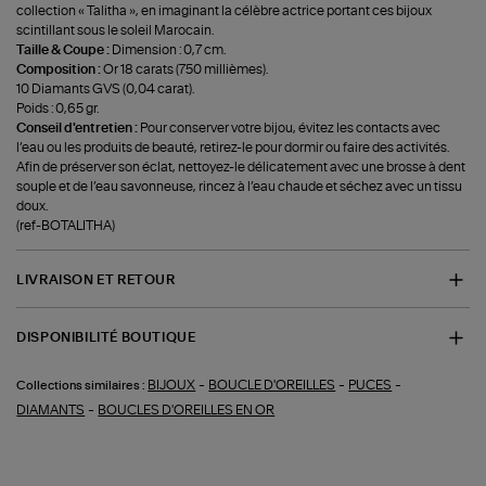
collection « Talitha », en imaginant la célèbre actrice portant ces bijoux
scintillant sous le soleil Marocain.
Taille & Coupe :
Dimension : 0,7 cm.
Composition :
Or 18 carats (750 millièmes).
10 Diamants GVS (0,04 carat).
Poids : 0,65 gr.
Conseil d'entretien :
Pour conserver votre bijou, évitez les contacts avec
l’eau ou les produits de beauté, retirez-le pour dormir ou faire des activités.
Afin de préserver son éclat, nettoyez-le délicatement avec une brosse à dent
souple et de l’eau savonneuse, rincez à l’eau chaude et séchez avec un tissu
doux.
(ref-BOTALITHA)
LIVRAISON ET RETOUR
DISPONIBILITÉ BOUTIQUE
-
-
-
BIJOUX
BOUCLE D'OREILLES
PUCES
Collections similaires :
-
DIAMANTS
BOUCLES D'OREILLES EN OR