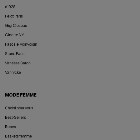
d1928
Feidt Paris
Gigi Clozeau
Ginette NY
Pascale Monvoisin
Stone Paris
Vanessa Baroni
Vanrycke
MODE FEMME
Choisi pour vous
Best-Sellers
Robes
Baskets femme