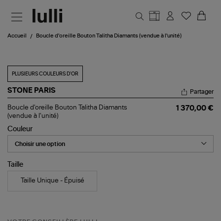
Aller au contenu principal
Accueil
Boucle d'oreille Bouton Talitha Diamants (vendue à l'unité)
PLUSIEURS COULEURS D'OR
STONE PARIS
Partager
Boucle
Boucle d'oreille Bouton Talitha Diamants
1 370,00 €
d'oreille
(vendue à l'unité)
Bouton
Couleur
Talitha
Diamants
(vendue
à
l'unité)
Taille
Taille Unique - Épuisé