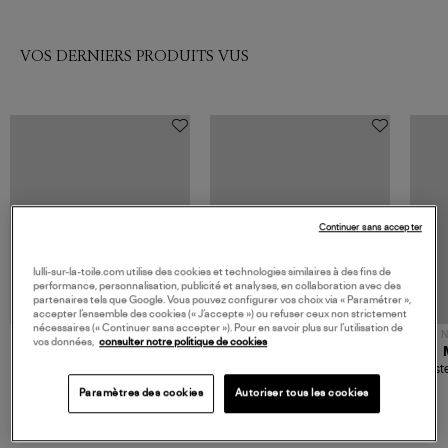
VOS DERNIERS PRODUITS VUS
Continuer sans accepter
lulli-sur-la-toile.com utilise des cookies et technologies similaires à des fins de
performance, personnalisation, publicité et analyses, en collaboration avec des
partenaires tels que Google. Vous pouvez configurer vos choix via « Paramétrer »,
accepter l’ensemble des cookies (« J’accepte ») ou refuser ceux non strictement
nécessaires (« Continuer sans accepter »). Pour en savoir plus sur l’utilisation de
NOUVELLE COLLECTION
N
vos données,
consulter notre politique de cookies
JEROME DREYFUSS
TORAL
Sac Bobi S Cuir Lamé
Mocassins Killian Sport
Veste
Champagne
Mousse
480,00 €
189,00 €
Paramètres des cookies
Autoriser tous les cookies