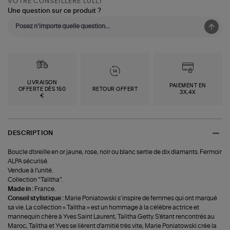
VOTRE CONSEILLÈRE LULLI
Une question sur ce produit ?
LIVRAISON
PAIEMENT EN
OFFERTE DÈS 150
RETOUR OFFERT
3X,4X
€
DESCRIPTION
Boucle d'oreille en or jaune, rose, noir ou blanc sertie de dix diamants. Fermoir
ALPA sécurisé.
Vendue à l'unité.
Collection "Talitha".
Made in :
France.
Conseil stylistique :
Marie Poniatowski s’inspire de femmes qui ont marqué
sa vie. La collection « Talitha » est un hommage à la célèbre actrice et
mannequin chère à Yves Saint Laurent, Talitha Getty. S'étant rencontrés au
Maroc, Talitha et Yves se lièrent d’amitié très vite, Marie Poniatowski crée la