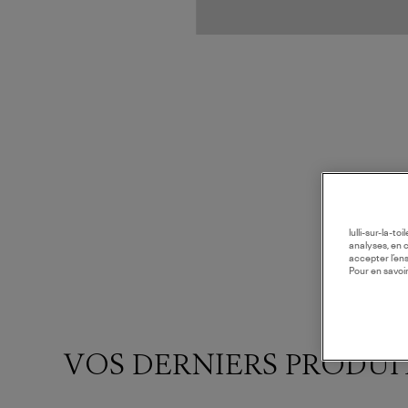
lulli-sur-la-t
analyses, en 
accepter l’en
Pour en savoir
VOS DERNIERS PRODUI