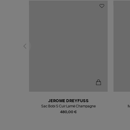
N
JEROME DREYFUSS
te
Sac Bobi S Cuir Lamé Champagne
M
480,00 €