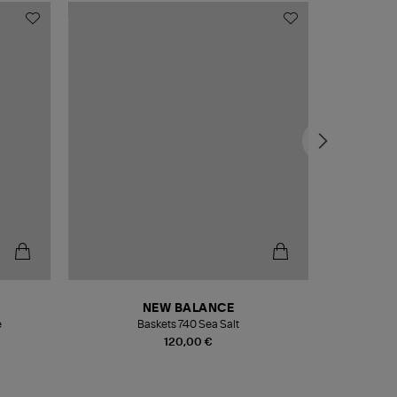
NEW BALANCE
e
Baskets 740 Sea Salt
Veste
120,00 €