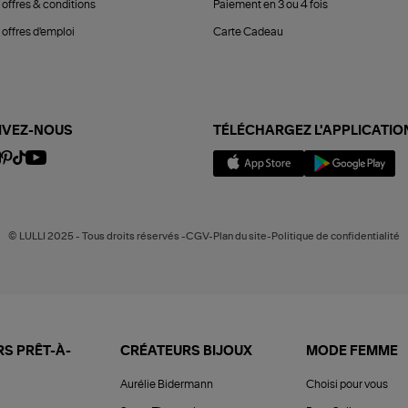
 offres & conditions
Paiement en 3 ou 4 fois
offres d'emploi
Carte Cadeau
IVEZ-NOUS
TÉLÉCHARGEZ L'APPLICATIO
© LULLI 2025 - Tous droits réservés -CGV-Plan du site-Politique de confidentialité
S PRÊT-À-
CRÉATEURS BIJOUX
MODE FEMME
Aurélie Bidermann
Choisi pour vous