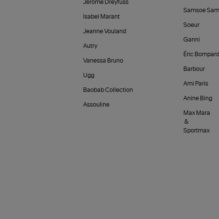
Jérôme Dreyfuss
Samsoe Sam
Isabel Marant
Soeur
Jeanne Vouland
Ganni
Autry
Éric Bompar
Vanessa Bruno
Barbour
Ugg
Ami Paris
Baobab Collection
Anine Bing
Assouline
Max Mara
&
Sportmax