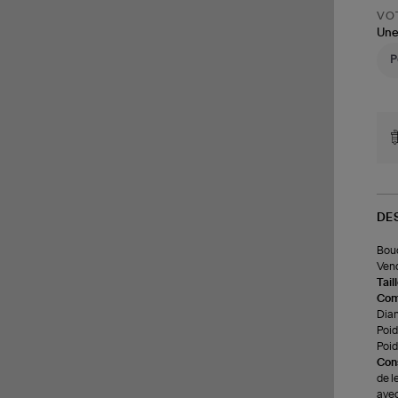
VOT
Une
DE
Bouc
Vend
Tail
Com
Dia
Poids
Poid
Cons
de l
avec