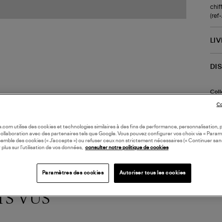
chif
(re
LI
DI
Coll
DIA
Co
oile.com utilise des cookies et technologies similaires à des fins de performance, personnalisation, p
collaboration avec des partenaires tels que Google. Vous pouvez configurer vos choix via « Param
semble des cookies (« J’accepte ») ou refuser ceux non strictement nécessaires (« Continuer san
 plus sur l’utilisation de vos données,
consulter notre politique de cookies
Paramètres des cookies
Autoriser tous les cookies
TS VUS