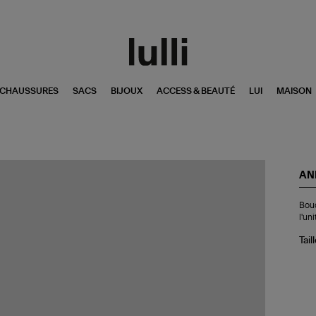
CHAUSSURES
SACS
BIJOUX
ACCESS & BEAUTÉ
LUI
MAISON
AND
Bo
Bouc
d'o
l'uni
Cœ
Di
Tail
Or
(ve
à
l'u