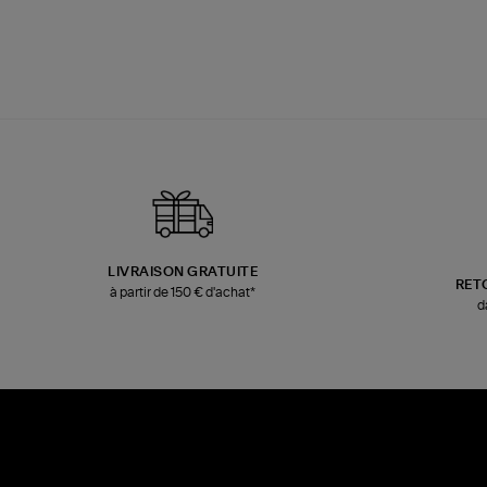
LIVRAISON GRATUITE
RET
à partir de 150 € d'achat*
d