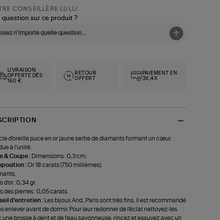
RE CONSEILLÈRE LULLI
 question sur ce produit ?
LIVRAISON
RETOUR
PAIEMENT EN
OFFERTE DÈS
OFFERT
3X,4X
150 €
SCRIPTION
le d'oreille puce en or jaune sertie de diamants formant un cœur.
ue à l'unité.
le & Coupe :
Dimensions : 0,3 cm.
position :
Or 18 carats (750 millièmes).
mants.
 d'or : 0,34 gr.
s des pierres : 0,05 carats.
eil d'entretien :
Les bijoux And...Paris sont très fins, il est recommandé
es enlever avant de dormir. Pour leur redonner de l'éclat nettoyez-les
 une brosse à dent et de l'eau savonneuse, rincez et essuyez avec un