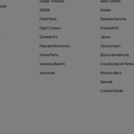
Serge Thoraval
Best-Sellers
soe
d1928
Robes
Feidt Paris
Baskets femme
Gigi Clozeau
Sweatshirt
d
Ginette NY
Jeans
Pascale Monvoisin
Sacs à main
Stone Paris
Bijoux tendances
Vanessa Baroni
Doudounes et Parka
Vanrycke
Maison déco
Beauté
Conseil Mode