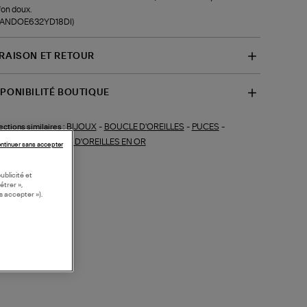
fon doux.
f-ANDOE632YD18DI)
VRAISON ET RETOUR
SPONIBILITÉ BOUTIQUE
BIJOUX
-
BOUCLE D'OREILLES
-
PUCES
-
ections similaires :
MANTS
-
BOUCLES D'OREILLES EN OR
ntinuer sans accepter
ublicité et
étrer »,
s accepter »).