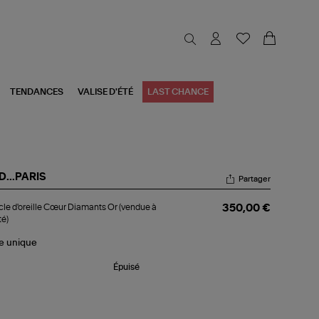
TENDANCES
VALISE D'ÉTÉ
LAST CHANCE
...PARIS
Partager
ucle
le d'oreille Cœur Diamants Or (vendue à
350,00 €
reille
té)
ur
amants
le
unique
ndue
Épuisé
nité)