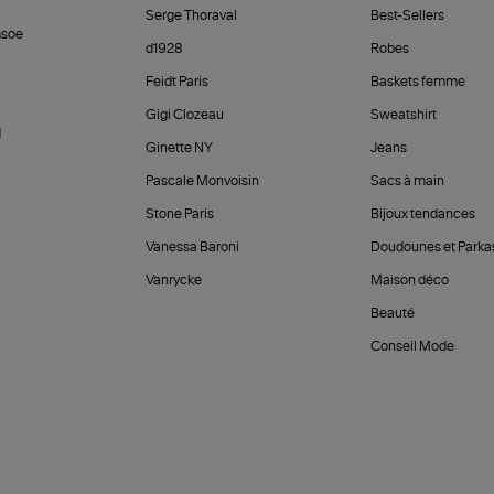
Serge Thoraval
Best-Sellers
soe
d1928
Robes
Feidt Paris
Baskets femme
Gigi Clozeau
Sweatshirt
d
Ginette NY
Jeans
Pascale Monvoisin
Sacs à main
Stone Paris
Bijoux tendances
Vanessa Baroni
Doudounes et Parka
Vanrycke
Maison déco
Beauté
Conseil Mode