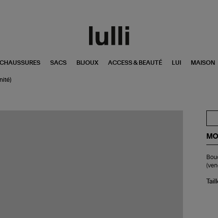
CHAUSSURES
SACS
BIJOUX
ACCESS & BEAUTÉ
LUI
MAISON
nité)
MO
Bo
Bouc
d'o
(ven
Ch
Co
Tail
Cœ
Pyr
(ve
à
l'u