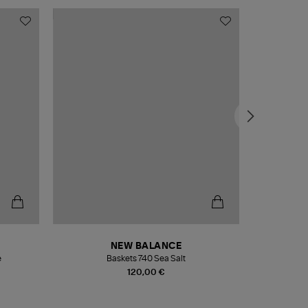
NEW BALANCE
e
Baskets 740 Sea Salt
Veste
120,00 €