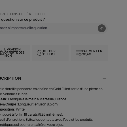
RE CONSEILLÈRE LULLI
 question sur ce produit ?
LIVRAISON
RETOUR
PAIEMENT EN
OFFERTE DÈS
OFFERT
3X,4X
150 €
SCRIPTION
le d'oreille pendante en chaîne en Gold Filled sertie d'une pierre en
te. Vendue à l'unité.
 in :
Fabriqué à la main à Marseille, France.
le & Coupe :
Longueur : environ 8,5 cm.
position :
Pyrite.
nt doré à l'or fin 18 carats (925 millièmes).
eil d'entretien :
Évitez les contacts avec l’eau et les produits
étiques qui pourraient altérer votre bijou.