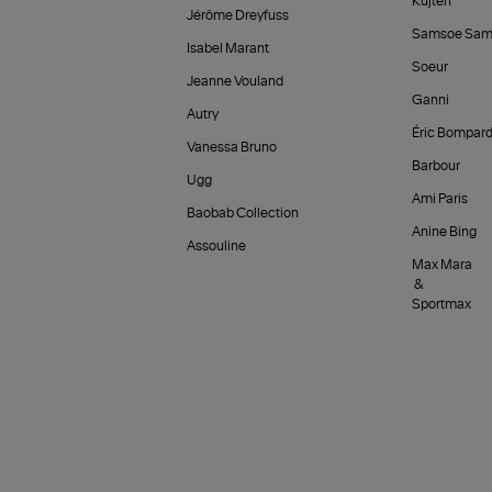
Kujten
Jérôme Dreyfuss
Samsoe Sam
Isabel Marant
Soeur
Jeanne Vouland
Ganni
Autry
Éric Bompar
Vanessa Bruno
Barbour
Ugg
Ami Paris
Baobab Collection
Anine Bing
Assouline
Max Mara
&
Sportmax