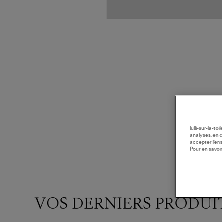
lulli-sur-la-t
analyses, en 
accepter l’en
Pour en savoir
VOS DERNIERS PRODUI