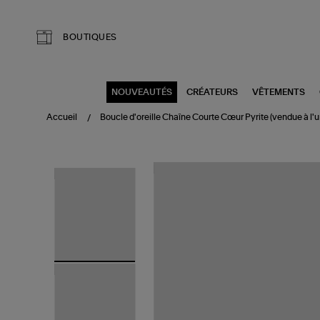
Aller au contenu principal
BOUTIQUES
NOUVEAUTÉS
CRÉATEURS
VÊTEMENTS
Accueil
Boucle d'oreille Chaîne Courte Cœur Pyrite (vendue à l'u