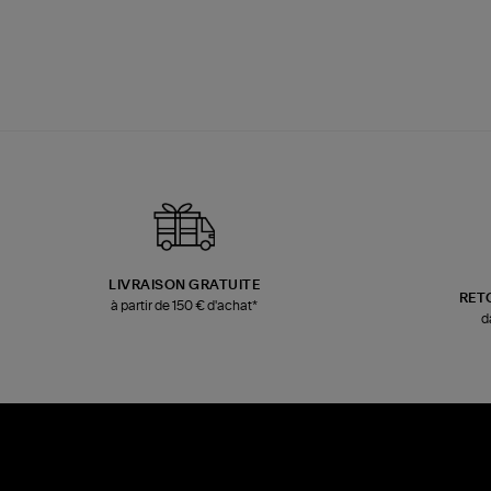
LIVRAISON GRATUITE
RET
à partir de 150 € d'achat*
d