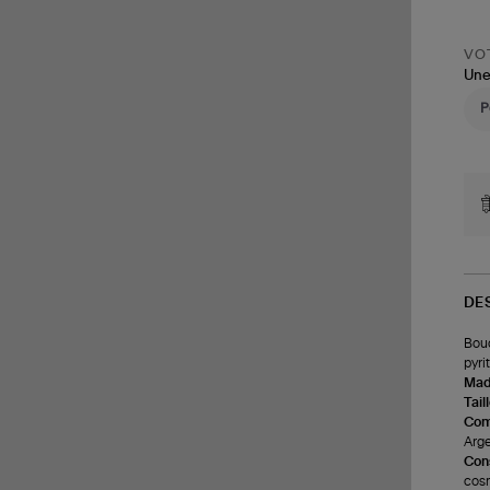
VOT
Une
DE
Bouc
pyri
Made
Tail
Com
Arge
Cons
cosm