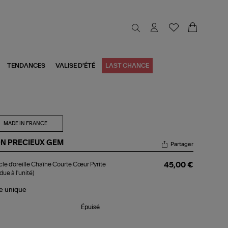
TENDANCES
VALISE D'ÉTÉ
LAST CHANCE
MADE IN FRANCE
N PRECIEUX GEM
Partager
ucle
le d'oreille Chaîne Courte Cœur Pyrite
45,00 €
reille
due à l'unité)
aîne
urte
le
unique
ur
ite
ndue
Épuisé
nité)