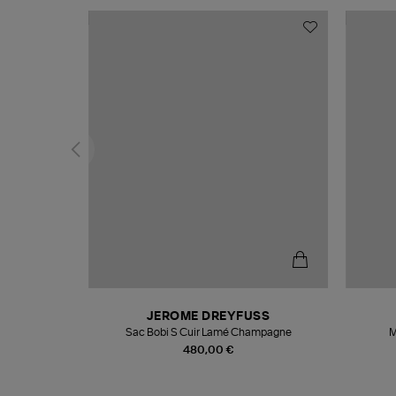
N
JEROME DREYFUSS
te
Sac Bobi S Cuir Lamé Champagne
M
480,00 €