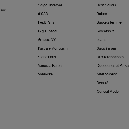
Serge Thoraval
Best-Sellers
soe
d1928
Robes
Feidt Paris
Baskets femme
Gigi Clozeau
Sweatshirt
d
Ginette NY
Jeans
Pascale Monvoisin
Sacs à main
Stone Paris
Bijoux tendances
Vanessa Baroni
Doudounes et Parka
Vanrycke
Maison déco
Beauté
Conseil Mode