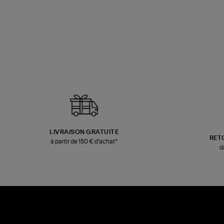
LIVRAISON GRATUITE
RET
à partir de 150 € d'achat*
d