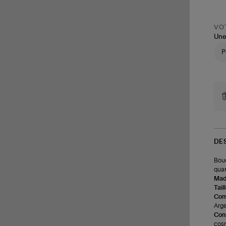
à
l'u
VOT
Une
DE
Bouc
quar
Made
Tail
Com
Arge
Cons
cosm