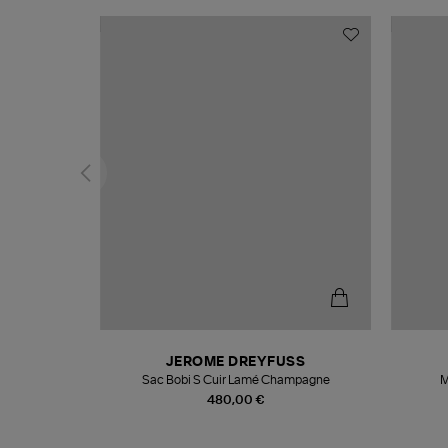
N
JEROME DREYFUSS
te
Sac Bobi S Cuir Lamé Champagne
M
480,00 €