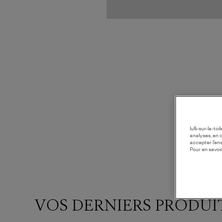
lulli-sur-la-t
analyses, en 
accepter l’en
Pour en savoir
VOS DERNIERS PRODUI