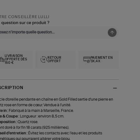
nité)
RE CONSEILLÈRE LULLI
 question sur ce produit ?
LIVRAISON
RETOUR
PAIEMENT EN
OFFERTE DÈS
OFFERT
3X,4X
150 €
SCRIPTION
le d'oreille pendante en chaîne en Gold Filled sertie d'une pierre en
tz rose en forme de cœur. Vendue à l'unité.
 in :
Fabriqué à la main à Marseille, France.
le & Coupe :
Longueur : environ 8,5 cm.
position :
Quartz rose.
nt doré à l'or fin 18 carats (925 millièmes).
eil d'entretien :
Évitez les contacts avec l’eau et les produits
étiques qui pourraient altérer votre bijou.