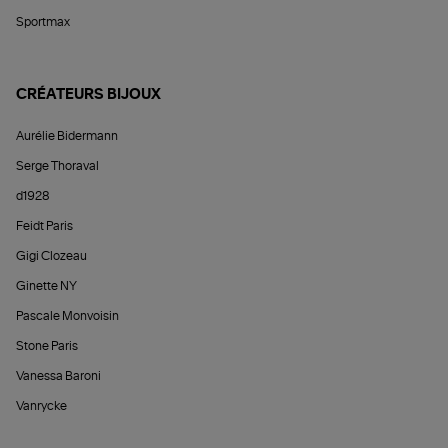
Sportmax
CRÉATEURS BIJOUX
Aurélie Bidermann
Serge Thoraval
d1928
Feidt Paris
Gigi Clozeau
Ginette NY
Pascale Monvoisin
Stone Paris
Vanessa Baroni
Vanrycke