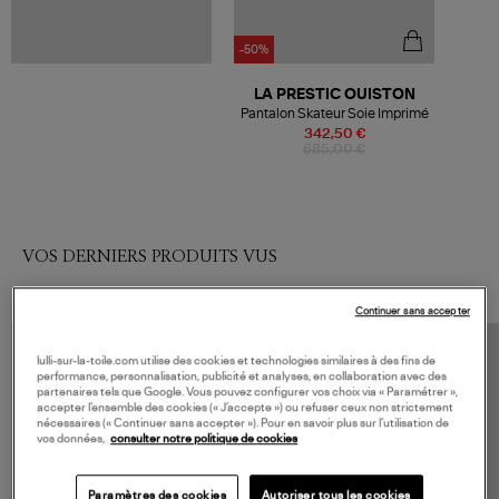
-50%
LA PRESTIC OUISTON
Pantalon Skateur Soie Imprimé
342,50 €
685,00 €
VOS DERNIERS PRODUITS VUS
Continuer sans accepter
lulli-sur-la-toile.com utilise des cookies et technologies similaires à des fins de
performance, personnalisation, publicité et analyses, en collaboration avec des
partenaires tels que Google. Vous pouvez configurer vos choix via « Paramétrer »,
accepter l’ensemble des cookies (« J’accepte ») ou refuser ceux non strictement
nécessaires (« Continuer sans accepter »). Pour en savoir plus sur l’utilisation de
vos données,
consulter notre politique de cookies
Paramètres des cookies
Autoriser tous les cookies