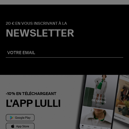
20 € EN VOUS INSCRIVANT À LA
NEWSLETTER
-10% EN TÉLÉCHARGEANT
L'APP LULLI