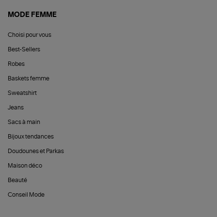
MODE FEMME
Choisi pour vous
Best-Sellers
Robes
Baskets femme
Sweatshirt
Jeans
Sacs à main
Bijoux tendances
Doudounes et Parkas
Maison déco
Beauté
Conseil Mode