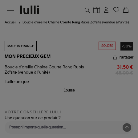
Aller au contenu principal
Accueil
Boucle d'oreille Chaîne Courte Rang Rubis Zoïsite (vendue à l'unité)
SOLDES
-30%
MADE IN FRANCE
MON PRECIEUX GEM
Partager
Boucle
Boucle d'oreille Chaîne Courte Rang Rubis
31,50 €
d'oreille
Zoïsite (vendue à l'unité)
45,00 €
Chaîne
Courte
Taille
unique
Rang
Épuisé
Rubis
Zoïsite
(vendue
à
l'unité)
VOTRE CONSEILLÈRE LULLI
Une question sur ce produit ?