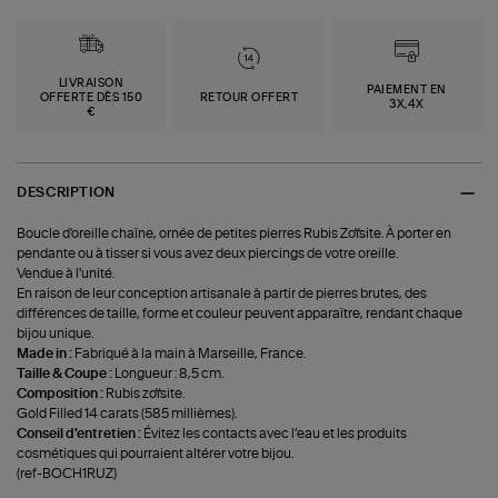
LIVRAISON
PAIEMENT EN
OFFERTE DÈS 150
RETOUR OFFERT
3X,4X
€
DESCRIPTION
Boucle d'oreille chaîne, ornée de petites pierres Rubis Zoïsite. À porter en
pendante ou à tisser si vous avez deux piercings de votre oreille.
Vendue à l'unité.
En raison de leur conception artisanale à partir de pierres brutes, des
différences de taille, forme et couleur peuvent apparaître, rendant chaque
bijou unique.
Made in :
Fabriqué à la main à Marseille, France.
Taille & Coupe :
Longueur : 8,5 cm.
Composition :
Rubis zoïsite.
Gold Filled 14 carats (585 millièmes).
Conseil d'entretien :
Évitez les contacts avec l’eau et les produits
cosmétiques qui pourraient altérer votre bijou.
(ref-BOCH1RUZ)