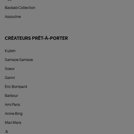
Baobab Collection
Assouline
CRÉATEURS PRÊT-À-PORTER
Kujten
Samsoe Samsoe
Soeur
Ganni
Éric Bompard
Barbour
Ami Paris
Anine Bing
Max Mara
&