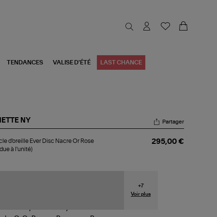
TENDANCES
VALISE D'ÉTÉ
LAST CHANCE
NETTE NY
Partager
ucle
le d'oreille Ever Disc Nacre Or Rose
295,00 €
reille
due à l'unité)
r
c
cre
se
+
7
ndue
Voir plus
nité)