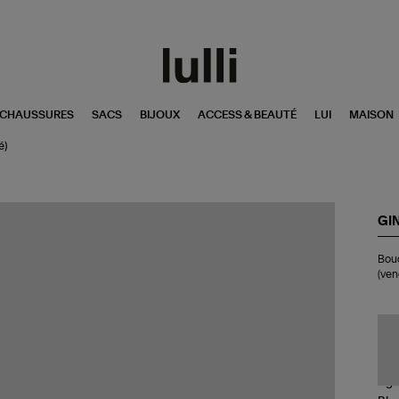
CHAUSSURES
SACS
BIJOUX
ACCESS & BEAUTÉ
LUI
MAISON
é)
GI
Bo
Bouc
d'o
(ven
Eve
Dis
Na
Or
Ro
(ve
à
l'u