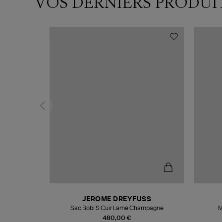
VOS DERNIERS PRODUI
T
JEROME DREYFUSS
k
Sac Bobi S Cuir Lamé Champagne
M
480,00 €