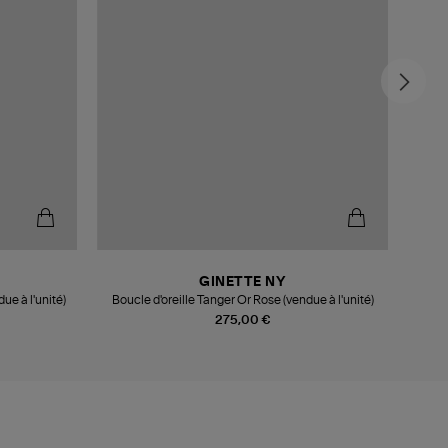
GINETTE NY
ue à l'unité)
Boucle d'oreille Tanger Or Rose (vendue à l'unité)
Bouc
275,00 €