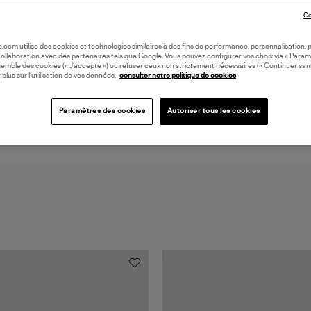
Co
DI
oile.com utilise des cookies et technologies similaires à des fins de performance, personnalisation, p
collaboration avec des partenaires tels que Google. Vous pouvez configurer vos choix via « Param
Coll
semble des cookies (« J’accepte ») ou refuser ceux non strictement nécessaires (« Continuer san
 plus sur l’utilisation de vos données,
consulter notre politique de cookies
FIN
Paramètres des cookies
Autoriser tous les cookies