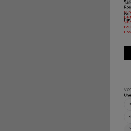
Tail
Sur 
Déla
Sauf
Pour
Cont
VOT
Une