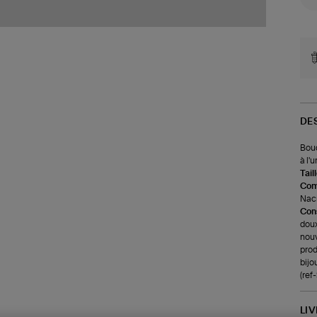
DE
Bouc
à l'u
Tail
Com
Nacr
Cons
doux
nouv
prod
bijo
(re
LI