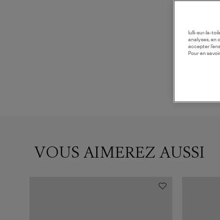
lulli-sur-la-t
analyses, en 
accepter l’en
Pour en savoir
VOUS AIMEREZ AUSSI