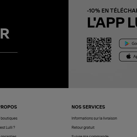
-10% EN TÉLÉCH
L'APP L
R
PROPOS
NOS SERVICES
 boutiques
Informations sur la livraison
est Lulli ?
Retour gratuit
 garanties
Suivre ma commande