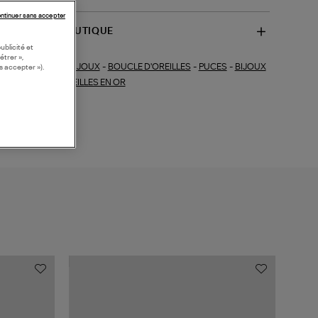
ntinuer sans accepter
SPONIBILITÉ BOUTIQUE
ublicité et
étrer »,
BIJOUX
-
BOUCLE D'OREILLES
-
PUCES
-
BIJOUX
ections similaires :
s accepter »).
S
-
BOUCLES D'OREILLES EN OR