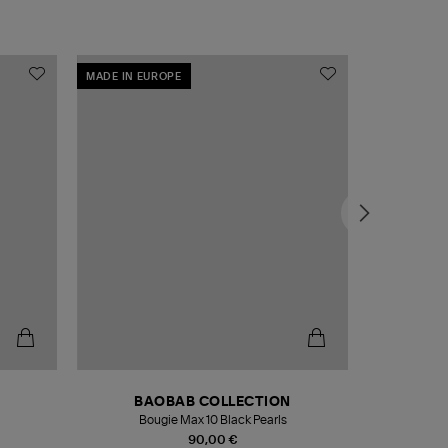
MADE IN EUROPE
MADE IN EU
BAOBAB COLLECTION
Bougie Max 10 Black Pearls
Paréo Fou
90,00 €