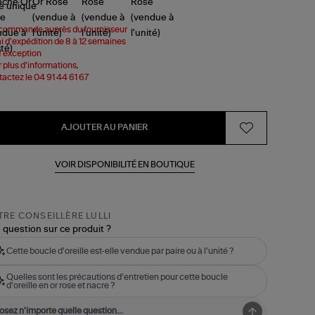
le
unique
commande auprès du fournisseur
i d'expédition de 8 à 12 semaines
 exception
 plus d'informations,
actez le 04 91 44 61 67
AJOUTER AU PANIER
VOIR DISPONIBILITÉ EN BOUTIQUE
RE CONSEILLÈRE LULLI
 question sur ce produit ?
Cette boucle d'oreille est-elle vendue par paire ou à l'unité ?
Quelles sont les précautions d'entretien pour cette boucle
d'oreille en or rose et nacre ?