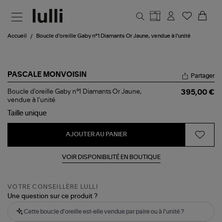
Aller au contenu principal
Accueil
Boucle d'oreille Gaby n°1 Diamants Or Jaune, vendue à l'unité
PASCALE MONVOISIN
Partager
Boucle
Boucle d'oreille Gaby n°1 Diamants Or Jaune,
395,00 €
d'oreille
vendue à l'unité
Gaby
Taille
unique
n°1
Diamants
Or
AJOUTER AU PANIER
Jaune,
vendue
à
VOIR DISPONIBILITÉ EN BOUTIQUE
l'unité
VOTRE CONSEILLÈRE LULLI
Une question sur ce produit ?
Cette boucle d'oreille est-elle vendue par paire ou à l'unité ?