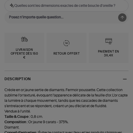
Quelles sont les dimensions exactes de cette boucle d'oreille ?
LIVRAISON
PAIEMENT EN
OFFERTE DÈS 150
RETOUR OFFERT
3X,4X
€
DESCRIPTION
Créole en or jaune sertie de diamants. Fermoir poussette. Cette collection
sublime l’or texturé, évoquant l’apparence délicate de la feuille d’or. L’or capte
la lumière à chaque mouvement, tandis que les cascades de diamants
s’entrelacent et se répondent, créant un jeu d’éclat et de fluidité.
Vendue à l'unité.
Taille & Coupe :
0,8 cm.
Composition :
Or jaune 9 carats - 375%.
Diamant.
Conseil d'entretien :
Éviter le contact avec l'eau et les produits chimiques.