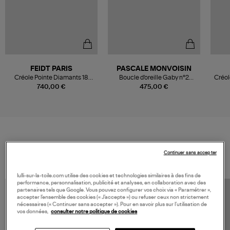
FEIDT PARIS
PASCALE MONVOISIN
Créole Pointe Diamants 18
Boucle d'oreille Gaby n°2
Créol
Carats Or Jaune (vendue à
Diamants Or Jaune, vendue à
Ja
740,00 €
475,00 €
l'unité)
l'unité
VOS DERNIERS PRODUITS VUS
Continuer sans accepter
lulli-sur-la-toile.com utilise des cookies et technologies similaires à des fins de
performance, personnalisation, publicité et analyses, en collaboration avec des
partenaires tels que Google. Vous pouvez configurer vos choix via « Paramétrer »,
accepter l’ensemble des cookies (« J’accepte ») ou refuser ceux non strictement
nécessaires (« Continuer sans accepter »). Pour en savoir plus sur l’utilisation de
vos données,
consulter notre politique de cookies