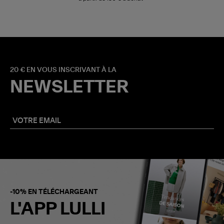
20 € EN VOUS INSCRIVANT À LA
NEWSLETTER
-10% EN TÉLÉCHARGEANT
L'APP LULLI