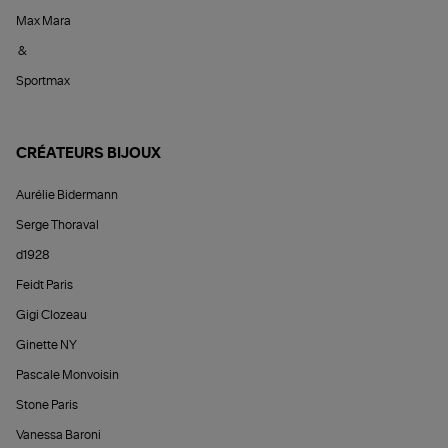
Max Mara
&
Sportmax
CRÉATEURS BIJOUX
Aurélie Bidermann
Serge Thoraval
d1928
Feidt Paris
Gigi Clozeau
Ginette NY
Pascale Monvoisin
Stone Paris
Vanessa Baroni