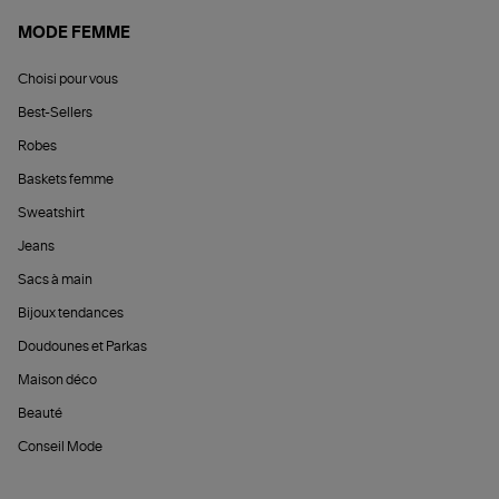
MODE FEMME
Choisi pour vous
Best-Sellers
Robes
Baskets femme
Sweatshirt
Jeans
Sacs à main
Bijoux tendances
Doudounes et Parkas
Maison déco
Beauté
Conseil Mode