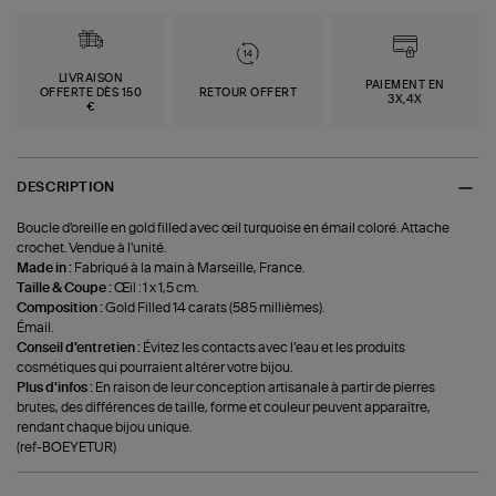
LIVRAISON
PAIEMENT EN
OFFERTE DÈS 150
RETOUR OFFERT
3X,4X
€
DESCRIPTION
Boucle d'oreille en gold filled avec œil turquoise en émail coloré. Attache
crochet. Vendue à l'unité.
Made in :
Fabriqué à la main à Marseille, France.
Taille & Coupe :
Œil : 1 x 1,5 cm.
Composition :
Gold Filled 14 carats (585 millièmes).
Émail.
Conseil d'entretien :
Évitez les contacts avec l’eau et les produits
cosmétiques qui pourraient altérer votre bijou.
Plus d'infos :
En raison de leur conception artisanale à partir de pierres
brutes, des différences de taille, forme et couleur peuvent apparaître,
rendant chaque bijou unique.
(ref-BOEYETUR)