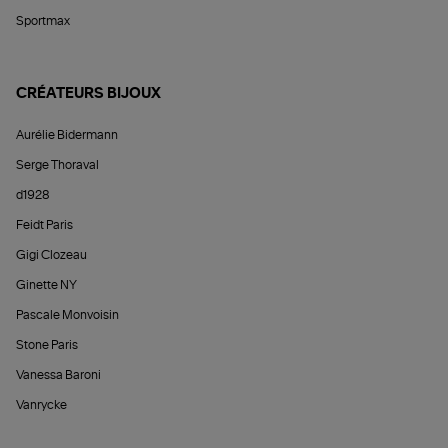
Sportmax
CRÉATEURS BIJOUX
Aurélie Bidermann
Serge Thoraval
d1928
Feidt Paris
Gigi Clozeau
Ginette NY
Pascale Monvoisin
Stone Paris
Vanessa Baroni
Vanrycke