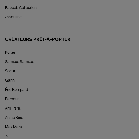
Baobab Collection
Assouline
CRÉATEURS PRÊT-À-PORTER
Kujten
Samsoe Samsoe
Soeur
Ganni
Éric Bompard
Barbour
Ami Paris
Anine Bing
Max Mara
&