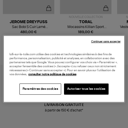
NOUVELLE COLLECTION
N
JEROME DREYFUSS
TORAL
Sac Bobi S Cuir Lamé
Mocassins Killian Sport
Veste
Champagne
Mousse
480,00 €
189,00 €
Continuer sans accepter
lulli-sur-la-toile.com utilise des cookies et technologies similaires à des fins de
performance, personnalisation, publicité et analyses, en collaboration avec des
partenaires tels que Google. Vous pouvez configurer vos choix via « Paramétrer »,
accepter l’ensemble des cookies (« J’accepte ») ou refuser ceux non strictement
nécessaires (« Continuer sans accepter »). Pour en savoir plus sur l’utilisation de
vos données,
consulter notre politique de cookies
Paramètres des cookies
Autoriser tous les cookies
LIVRAISON GRATUITE
à partir de 150 € d'achat*