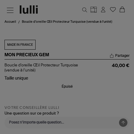
Aller au contenu principal
Accueil
Boucle d'oreille Œil Protecteur Turquoise (vendue à l'unité)
MADE IN FRANCE
MON PRECIEUX GEM
Partager
Boucle
Boucle d'oreille Œil Protecteur Turquoise
40,00 €
d'oreille
(vendue à l'unité)
Œil
Taille
unique
Protecteur
Turquoise
Épuisé
(vendue
à
l'unité)
VOTRE CONSEILLÈRE LULLI
Une question sur ce produit ?