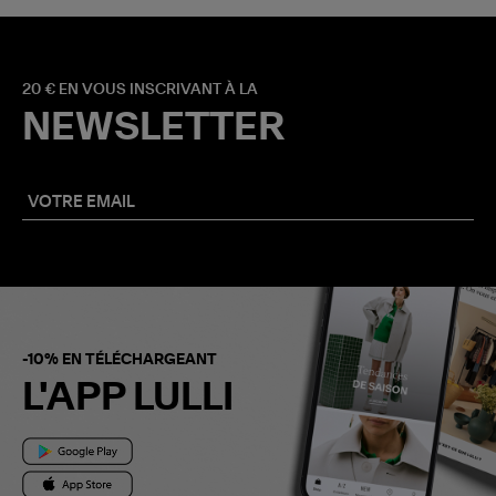
20 € EN VOUS INSCRIVANT À LA
NEWSLETTER
-10% EN TÉLÉCHARGEANT
L'APP LULLI