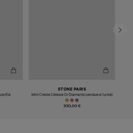
STONE PARIS
ule Été
Mini Créole Céleste Or Diamants (vendue à l'unité)
Créol
930,00 €