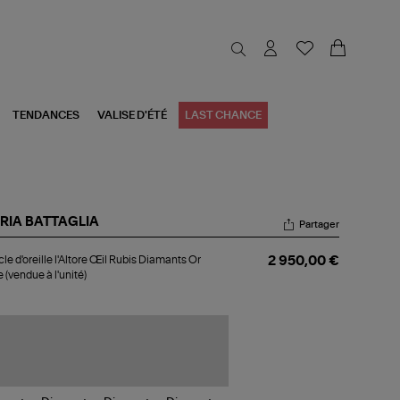
TENDANCES
VALISE D'ÉTÉ
LAST CHANCE
RIA BATTAGLIA
Partager
ucle
le d'oreille l'Altore Œil Rubis Diamants Or
2 950,00 €
reille
 (vendue à l'unité)
ltore
l
is
amants
se
ndue
nité)