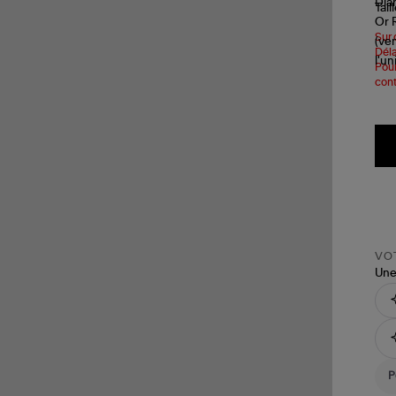
Tail
Sur 
Déla
Pour
cont
VOT
Une