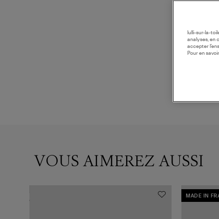
lulli-sur-la-t
analyses, en 
accepter l’en
Pour en savoir
VOUS AIMEREZ AUSSI
MADE IN F