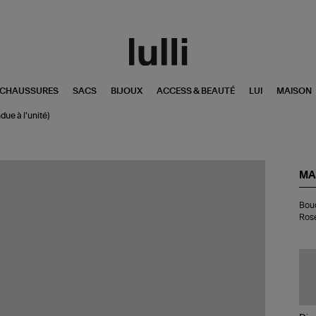
CHAUSSURES
SACS
BIJOUX
ACCESS & BEAUTÉ
LUI
MAISON
due à l'unité)
MA
Bo
Bouc
d'o
Rose
l'A
Œi
Rub
Di
Or
Ro
(ve
à
l'u