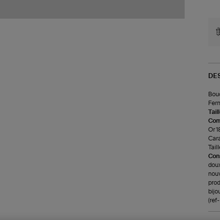
DE
Bouc
Ferm
Tail
Com
Or 1
Cara
Tail
Cons
doux
nouv
prod
bijo
(re