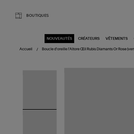
Aller au contenu principal
BOUTIQUES
NOUVEAUTÉS
CRÉATEURS
VÊTEMENTS
Accueil
Boucle d'oreille l'Altore Œil Rubis Diamants Or Rose (ven