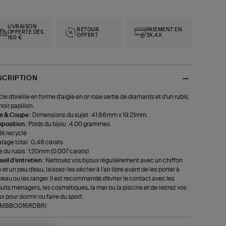
LIVRAISON
RETOUR
PAIEMENT EN
OFFERTE DÈS
OFFERT
3X,4X
150 €
SCRIPTION
le d'oreille en forme d'aigle en or rose sertie de diamants et d'un rubis.
oir papillon.
le & Coupe :
Dimensions du sujet : 41.66mm x 19.21mm.
position :
Poids du bijou : 4.00 grammes
8k recyclé
tage total : 0,48 carats
le du rubis : 1.20mm (0.007 carats)
eil d'entretien :
Nettoyez vos bijoux régulièrement avec un chiffon
 et un peu d'eau, laissez-les sécher à l'air libre avant de les porter à
eau ou les ranger. Il est recommandé d'éviter le contact avec les
uits ménagers, les cosmétiques, la mer ou la piscine et de retirez vos
ux pour dormir ou faire du sport.
f-MBBO016RDBR)