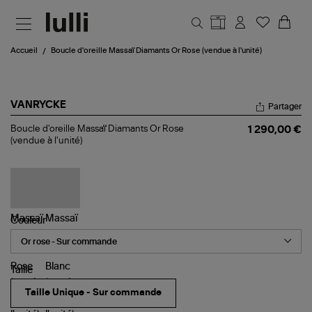
Aller au contenu principal
Accueil
Boucle d'oreille Massaï Diamants Or Rose (vendue à l'unité)
VANRYCKE
Partager
Boucle
Boucle d'oreille Massaï Diamants Or Rose
1 290,00 €
d'oreille
(vendue à l'unité)
Massaï
Diamants
Or
Rose
(vendue
à
l'unité)
Couleur
Taille
Taille Unique - Sur commande