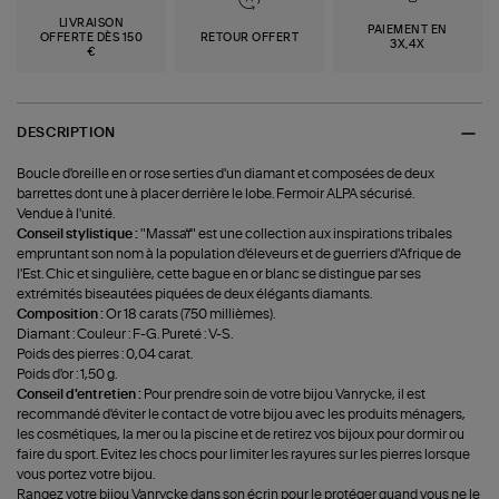
LIVRAISON
PAIEMENT EN
OFFERTE DÈS 150
RETOUR OFFERT
3X,4X
€
DESCRIPTION
Boucle d'oreille en or rose serties d'un diamant et composées de deux
barrettes dont une à placer derrière le lobe. Fermoir ALPA sécurisé.
Vendue à l'unité.
Conseil stylistique :
"Massaï" est une collection aux inspirations tribales
empruntant son nom à la population d'éleveurs et de guerriers d'Afrique de
l'Est. Chic et singulière, cette bague en or blanc se distingue par ses
extrémités biseautées piquées de deux élégants diamants.
Composition :
Or 18 carats (750 millièmes).
Diamant : Couleur : F-G. Pureté : V-S.
Poids des pierres : 0,04 carat.
Poids d'or : 1,50 g.
Conseil d'entretien :
Pour prendre soin de votre bijou Vanrycke, il est
recommandé d'éviter le contact de votre bijou avec les produits ménagers,
les cosmétiques, la mer ou la piscine et de retirez vos bijoux pour dormir ou
faire du sport. Evitez les chocs pour limiter les rayures sur les pierres lorsque
vous portez votre bijou.
Rangez votre bijou Vanrycke dans son écrin pour le protéger quand vous ne le