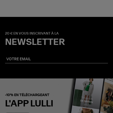
20 € EN VOUS INSCRIVANT À LA
NEWSLETTER
-10% EN TÉLÉCHARGEANT
L'APP LULLI