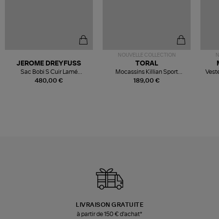
NOUVELLE COLLECTION
N
JEROME DREYFUSS
TORAL
Sac Bobi S Cuir Lamé
Mocassins Killian Sport
Veste
Champagne
Mousse
480,00 €
189,00 €
LIVRAISON GRATUITE
à partir de 150 € d'achat*