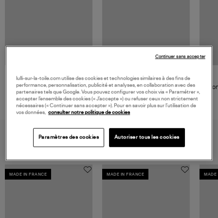
Continuer sans accepter
VANRYCKE
lulli-sur-la-toile.com utilise des cookies et technologies similaires à des fins de
performance, personnalisation, publicité et analyses, en collaboration avec des
Bague Massaï Diamants Or
Jon
partenaires tels que Google. Vous pouvez configurer vos choix via « Paramétrer »,
Rose
1 290,00 €
accepter l’ensemble des cookies (« J’accepte ») ou refuser ceux non strictement
nécessaires (« Continuer sans accepter »). Pour en savoir plus sur l’utilisation de
vos données,
consulter notre politique de cookies
VOUS AIMEREZ AUSSI
Paramètres des cookies
Autoriser tous les cookies
MADE IN FRANCE
MADE IN FRANCE
MADE 