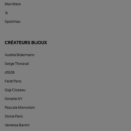
Max Mara
&
Sportmax
CRÉATEURS BIJOUX
Aurélie Bidermann
Serge Thoraval
d1928
Feidt Paris
Gigi Clozeau
Ginette NY
Pascale Monvoisin
Stone Paris
Vanessa Baroni