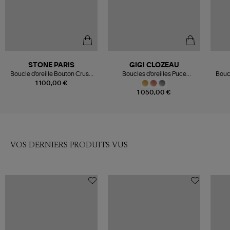
STONE PARIS
GIGI CLOZEAU
Boucle d'oreille Bouton Crush
Boucles d'oreilles Puce
Boucl
Diamants Or Rose (vendue à
Diamants Or
Diam
1 100,00 €
l'unité)
1 050,00 €
VOS DERNIERS PRODUITS VUS