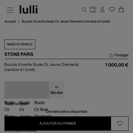
Aller au contenu principal
Accueil
Boucle d'oreille Nude Or Jaune Diamants (vendue à l'unité)
MADE IN FRANCE
STONE PARIS
Partager
Boucle
Boucle d'oreille Nude Or Jaune Diamants
1 000,00 €
d'oreille
(vendue à l'unité)
Nude
Or
Jaune
Diamants
+
1
(vendue
Voir plus
à
l'unité)
Taille
unique
Dernière pièce disponible
AJOUTER AU PANIER