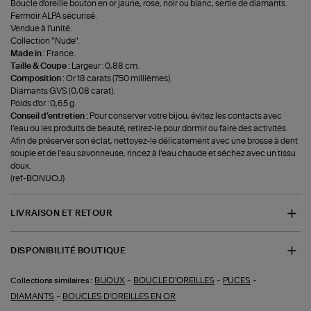
Boucle d'oreille bouton en or jaune, rose, noir ou blanc, sertie de diamants.
Fermoir ALPA sécurisé.
Vendue à l'unité.
Collection "Nude".
Made in :
France.
Taille & Coupe :
Largeur : 0,88 cm.
Composition :
Or 18 carats (750 millièmes).
Diamants GVS (0,08 carat).
Poids d'or : 0,65 g.
Conseil d'entretien :
Pour conserver votre bijou, évitez les contacts avec
l’eau ou les produits de beauté, retirez-le pour dormir ou faire des activités.
Afin de préserver son éclat, nettoyez-le délicatement avec une brosse à dent
souple et de l’eau savonneuse, rincez à l’eau chaude et séchez avec un tissu
doux.
(ref-BONUOJ)
LIVRAISON ET RETOUR
DISPONIBILITÉ BOUTIQUE
-
-
-
BIJOUX
BOUCLE D'OREILLES
PUCES
Collections similaires :
-
DIAMANTS
BOUCLES D'OREILLES EN OR