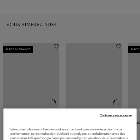
VOUS AIMEREZ AUSSI
MADE IN FRANCE
MADE 
Continuer sans accepter
STONE PARIS
STONE PARIS
Boucle d'oreille Bouton Crush
Boucle d'oreille Belle Époque
Boucl
Diamants Or Jaune (vendue à
GM Or Diamants (vendue à
Diam
1 100,00 €
lulli-sur-la-toile.com utilise des cookies et technologies similaires à des fins de
l'unité)
l'unité)
930,00 €
performance, personnalisation, publicité et analyses, en collaboration avec des
partenaires tels que Google. Vous pouvez configurer vos choix via « Paramétrer »,