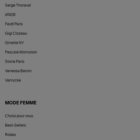
Serge Thoraval
d1928
Feidt Paris
Gigi Clozeau
Ginette NY
Pascale Monvoisin
Stone Paris
Vanessa Baroni
Vanrycke
MODE FEMME
Choisi pour vous
Best-Sellers
Robes