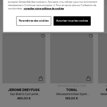
accepter l’ensemble des cookies (« J’accepte ») ou refuser ceux non strictement
nécessaires (« Continuer sans accepter »). Pour en savoir plus sur l’utilisation de
vos données,
consulter notre politique de cookies
VOS DERNIERS PRODUITS VUS
Paramètres des cookies
Autoriser tous les cookies
NOUVELLE COLLECTION
N
JEROME DREYFUSS
TORAL
Sac Bobi S Cuir Lamé
Mocassins Killian Sport
Veste
Champagne
Mousse
480,00 €
189,00 €