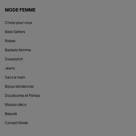
MODE FEMME
Choisi pour vous
Best-Sellers
Robes
Baskets femme
Sweatshirt
Jeans
Sacs à main
Bijoux tendances
Doudounes et Parkas
Maison déco
Beauté
Conseil Mode