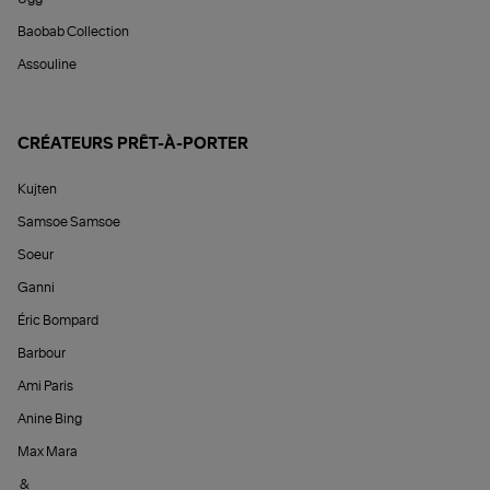
Baobab Collection
Assouline
CRÉATEURS PRÊT-À-PORTER
Kujten
Samsoe Samsoe
Soeur
Ganni
Éric Bompard
Barbour
Ami Paris
Anine Bing
Max Mara
&