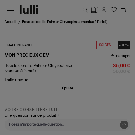
Aller au contenu principal
Accueil
Boucle d'oreille Palmier Chrysophase (vendue à l'unité)
SOLDES
-30%
MADE IN FRANCE
MON PRECIEUX GEM
Partager
Boucle
Boucle d'oreille Palmier Chrysophase
35,00 €
d'oreille
(vendue à l'unité)
50,00 €
Palmier
Chrysophase
Taille
unique
(vendue
Épuisé
à
l'unité)
VOTRE CONSEILLÈRE LULLI
Une question sur ce produit ?