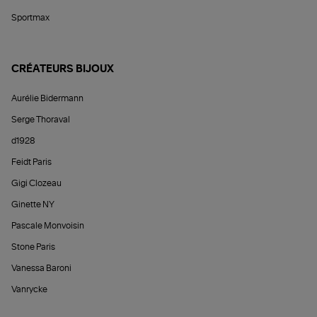
Sportmax
CRÉATEURS BIJOUX
Aurélie Bidermann
Serge Thoraval
d1928
Feidt Paris
Gigi Clozeau
Ginette NY
Pascale Monvoisin
Stone Paris
Vanessa Baroni
Vanrycke