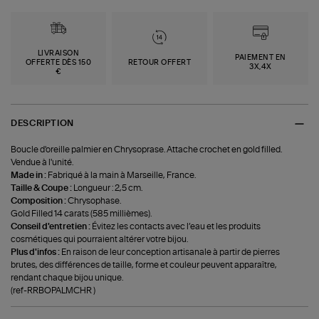
LIVRAISON
PAIEMENT EN
OFFERTE DÈS 150
RETOUR OFFERT
3X,4X
€
DESCRIPTION
Boucle d'oreille palmier en Chrysoprase. Attache crochet en gold filled.
Vendue à l'unité.
Made in :
Fabriqué à la main à Marseille, France.
Taille & Coupe :
Longueur : 2,5 cm.
Composition :
Chrysophase.
Gold Filled 14 carats (585 millièmes).
Conseil d'entretien :
Évitez les contacts avec l’eau et les produits
cosmétiques qui pourraient altérer votre bijou.
Plus d'infos :
En raison de leur conception artisanale à partir de pierres
brutes, des différences de taille, forme et couleur peuvent apparaître,
rendant chaque bijou unique.
(ref-RRBOPALMCHR )