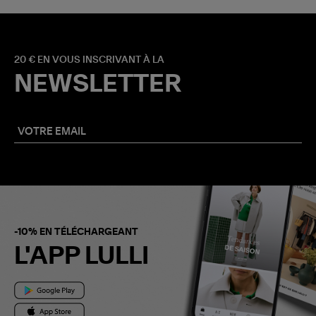
20 € EN VOUS INSCRIVANT À LA
NEWSLETTER
-10% EN TÉLÉCHARGEANT
L'APP LULLI