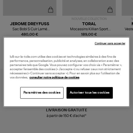
NOUVELLE COLLECTION
N
JEROME DREYFUSS
TORAL
Sac Bobi S Cuir Lamé
Mocassins Killian Sport
Veste
Champagne
Mousse
480,00 €
189,00 €
Continuer sans accepter
lulli-sur-la-toile.com utilise des cookies et technologies similaires à des fins de
performance, personnalisation, publicité et analyses, en collaboration avec des
partenaires tels que Google. Vous pouvez configurer vos choix via « Paramétrer »,
accepter l’ensemble des cookies (« J’accepte ») ou refuser ceux non strictement
nécessaires (« Continuer sans accepter »). Pour en savoir plus sur l’utilisation de
vos données,
consulter notre politique de cookies
Paramètres des cookies
Autoriser tous les cookies
LIVRAISON GRATUITE
à partir de 150 € d'achat*