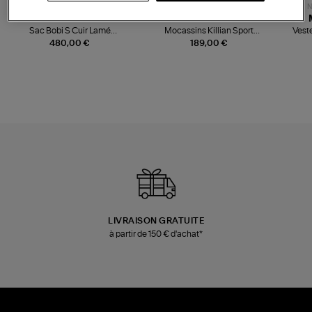
NOUVELLE COLLECTION
N
JEROME DREYFUSS
TORAL
Sac Bobi S Cuir Lamé
Mocassins Killian Sport
Veste
Champagne
Mousse
480,00 €
189,00 €
LIVRAISON GRATUITE
à partir de 150 € d'achat*