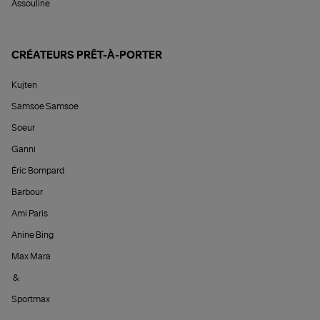
Assouline
CRÉATEURS PRÊT-À-PORTER
Kujten
Samsoe Samsoe
Soeur
Ganni
Éric Bompard
Barbour
Ami Paris
Anine Bing
Max Mara
&
Sportmax