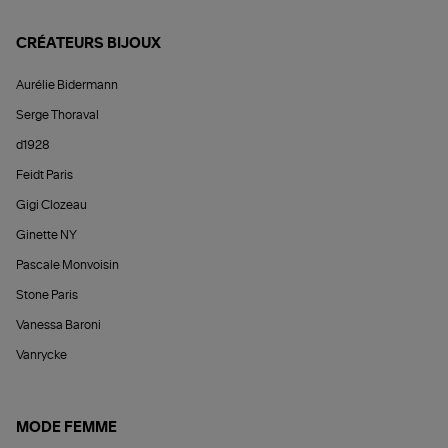
CRÉATEURS BIJOUX
Aurélie Bidermann
Serge Thoraval
d1928
Feidt Paris
Gigi Clozeau
Ginette NY
Pascale Monvoisin
Stone Paris
Vanessa Baroni
Vanrycke
MODE FEMME