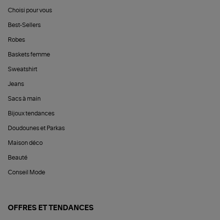
Choisi pour vous
Best-Sellers
Robes
Baskets femme
Sweatshirt
Jeans
Sacs à main
Bijoux tendances
Doudounes et Parkas
Maison déco
Beauté
Conseil Mode
OFFRES ET TENDANCES