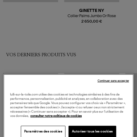
GINETTE NY
Collier Palms Jumbo Or Rose
2 650,00 €
VOS DERNIERS PRODUITS VUS
Continuer sans accepter
lulli-sur-la-toile.com utilise des cookies et technologies similaires à des fins de
performance, personnalisation, publicité et analyses, en collaboration avec des
partenaires tels que Google. Vous pouvez configurer vos choix via « Paramétrer »,
accepter l’ensemble des cookies (« J’accepte ») ou refuser ceux non strictement
nécessaires (« Continuer sans accepter »). Pour en savoir plus sur l’utilisation de
vos données,
consulter notre politique de cookies
Paramètres des cookies
Autoriser tous les cookies