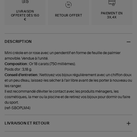
LIVRAISON
PAIEMENT EN
OFFERTE DÈS 150
RETOUR OFFERT
3X,4X
€
DESCRIPTION
Mini créole en or rose avec un pendentif en forme de feuille de palmier
amovible. Vendue à l'unité.
Composition :
Or 18 carats (750 millièmes).
Poids d'or : 3,18 g.
Conseil d'entretien :
Nettoyez vos bijoux régulièrement avec un chiffon doux
et un peu d'eau, laissez-les sécher à l'air libre avant de les porter à nouveau ou
les ranger.
Il est recommandé d'éviter le contact avec les produits ménagers, les
cosmétiques, la mer ou la piscine et de retirez vos bijoux pour dormir ou faire
du sport.
(ref-SBOPLM4)
LIVRAISON ET RETOUR