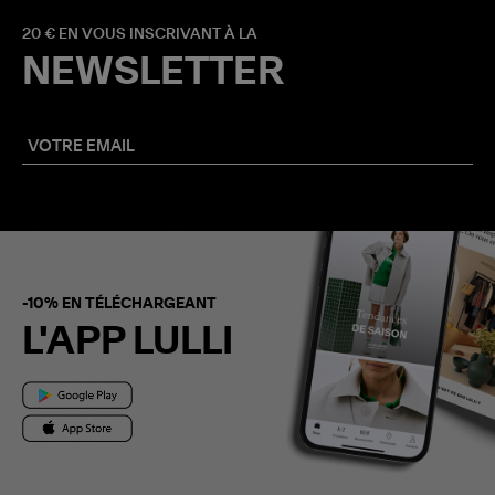
20 € EN VOUS INSCRIVANT À LA
NEWSLETTER
-10% EN TÉLÉCHARGEANT
L'APP LULLI