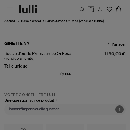
Aller au contenu principal
Accueil
Boucle d'oreille Palms Jumbo Or Rose (vendue à l'unité)
GINETTE NY
Partager
Boucle
Boucle d'oreille Palms Jumbo Or Rose
1 190,00 €
d'oreille
(vendue à l'unité)
Palms
Taille
unique
Jumbo
Or
Épuisé
Rose
(vendue
à
l'unité)
VOTRE CONSEILLÈRE LULLI
Une question sur ce produit ?