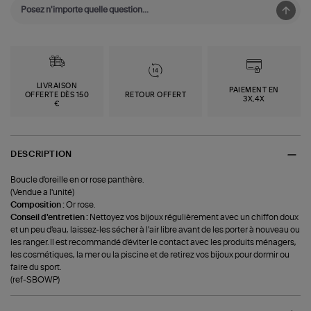
LIVRAISON
PAIEMENT EN
OFFERTE DÈS 150
RETOUR OFFERT
3X,4X
€
DESCRIPTION
Boucle d'oreille en or rose panthère.
(Vendue a l'unité)
Composition :
Or rose.
Conseil d'entretien :
Nettoyez vos bijoux régulièrement avec un chiffon doux
et un peu d'eau, laissez-les sécher à l'air libre avant de les porter à nouveau ou
les ranger. Il est recommandé d'éviter le contact avec les produits ménagers,
les cosmétiques, la mer ou la piscine et de retirez vos bijoux pour dormir ou
faire du sport.
(ref-SBOWP)