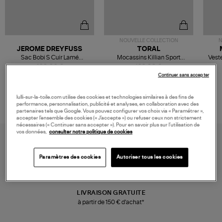
NOUVELLE COLLECTION
N
JEROME DREYFUSS
TORAL
Sac Bobi S Cuir Lamé
Mocassins Killian Sport
Veste
Champagne
Mousse
480,00 €
189,00 €
Continuer sans accepter
lulli-sur-la-toile.com utilise des cookies et technologies similaires à des fins de
performance, personnalisation, publicité et analyses, en collaboration avec des
partenaires tels que Google. Vous pouvez configurer vos choix via « Paramétrer »,
accepter l’ensemble des cookies (« J’accepte ») ou refuser ceux non strictement
nécessaires (« Continuer sans accepter »). Pour en savoir plus sur l’utilisation de
vos données,
consulter notre politique de cookies
Paramètres des cookies
Autoriser tous les cookies
LIVRAISON GRATUITE
à partir de 150 € d'achat*