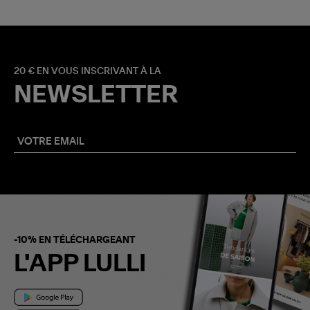
20 € EN VOUS INSCRIVANT À LA
NEWSLETTER
-10% EN TÉLÉCHARGEANT
L'APP LULLI