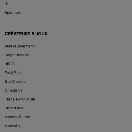
&
Sportmax
CRÉATEURS BIJOUX
Aurélie Bidermann
Serge Thoraval
d1928
Feidt Paris
Gigi Clozeau
Ginette NY
Pascale Monvoisin
Stone Paris
Vanessa Baroni
Vanrycke