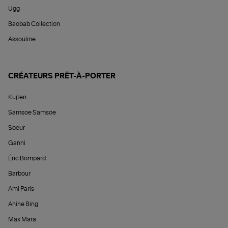
Ugg
Baobab Collection
Assouline
CRÉATEURS PRÊT-À-PORTER
Kujten
Samsoe Samsoe
Soeur
Ganni
Éric Bompard
Barbour
Ami Paris
Anine Bing
Max Mara