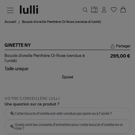
Aller au contenu principal
Accueil
Boucle d'oreille Panthère Or Rose (vendue à l'unité)
GINETTE NY
Partager
Boucle
Boucle d'oreille Panthère Or Rose (vendue à
295,00 €
d'oreille
l'unité)
Panthère
Taille
unique
Or
Rose
Épuisé
(vendue
à
l'unité)
VOTRE CONSEILLÈRE LULLI
Une question sur ce produit ?
Cette boucle d'oreille est-elle vendue par paire ou à l'unité ?
Quels sont les conseils d'entretien pour cette boucle d'oreille en or
rose ?