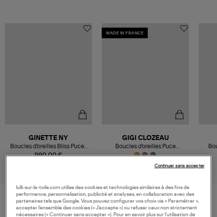
MADE IN FRANCE
GINETTE NY
GIGI CLOZEAU
Boucles d'oreilles Bliss Puces
Boucles d'oreilles Puce
Bou
Diamants Or Rose
Diamants Or
990,00 €
1 050,00 €
Continuer sans accepter
lulli-sur-la-toile.com utilise des cookies et technologies similaires à des fins de
performance, personnalisation, publicité et analyses, en collaboration avec des
partenaires tels que Google. Vous pouvez configurer vos choix via « Paramétrer »,
accepter l’ensemble des cookies (« J’accepte ») ou refuser ceux non strictement
VOS DERNIERS PRODUITS VUS
nécessaires (« Continuer sans accepter »). Pour en savoir plus sur l’utilisation de