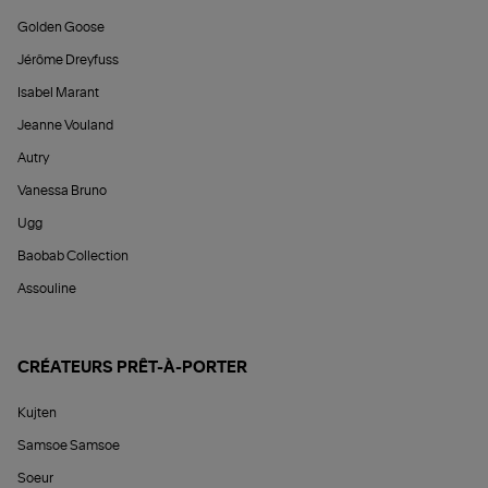
Golden Goose
Jérôme Dreyfuss
Isabel Marant
Jeanne Vouland
Autry
Vanessa Bruno
Ugg
Baobab Collection
Assouline
CRÉATEURS PRÊT-À-PORTER
Kujten
Samsoe Samsoe
Soeur