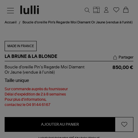
Aller au contenu principal
Accueil
Boucle d'oreille Pin's Regarde Moi Diamant Or Jaune (vendue à l'unité)
MADE IN FRANCE
LA BRUNE & LA BLONDE
Partager
Boucle
Boucle d'oreille Pin's Regarde Moi Diamant
850,00 €
d'oreille
Or Jaune (vendue à l'unité)
Pin's
Taille
unique
Regarde
Moi
Sur commande auprès du fournisseur
Diamant
Délai d'expédition de 2 à 8 semaines
Or
Pour plus d'informations,
Jaune
contactez le 04 91 44 61 67
(vendue
à
l'unité)
AJOUTER AU PANIER