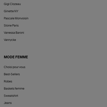
Gigi Clozeau
Ginette NY
Pascale Monvoisin
Stone Paris
Vanessa Baroni
Vanrycke
MODE FEMME
Choisi pour vous
Best-Sellers
Robes
Baskets femme
Sweatshirt
Jeans