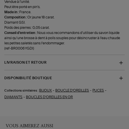
Vendue à l'unité.
Peut être porté en pin's.
Made in :
France.
Composition :
Or jaune 18 carat.
Diamant GSI.
Poids des pierres : 0,05 carat.
Conseil d'entretien :
Nous vous recommandons d’utiliser du savon liquide
ainsi qu’une brosse à dent à poils souples pour désincruster à l’eau chaude
les petites saletés sans l’endommager.
(ref-BR0006YGDI)
LIVRAISON ET RETOUR
DISPONIBILITÉ BOUTIQUE
-
-
-
BIJOUX
BOUCLE D'OREILLES
PUCES
Collections similaires :
-
DIAMANTS
BOUCLES D'OREILLES EN OR
VOUS AIMEREZ AUSSI