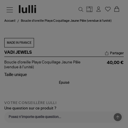
Aller au contenu principal
Accueil
Boucle d'oreille Playa Coquillage Jaune Pâle (vendue à l'unité)
MADE IN FRANCE
VADI JEWELS
Partager
Boucle
Boucle d'oreille Playa Coquillage Jaune Pâle
40,00 €
d'oreille
(vendue à l'unité)
Playa
Taille
unique
Coquillage
Jaune
Épuisé
Pâle
(vendue
à
l'unité)
VOTRE CONSEILLÈRE LULLI
Une question sur ce produit ?