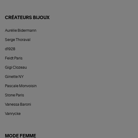
CRÉATEURS BIJOUX
Aurélie Bidermann
Serge Thoraval
d1928
Feidt Paris
Gigi Clozeau
Ginette NY
Pascale Monvoisin
Stone Paris
Vanessa Baroni
Vanrycke
MODE FEMME