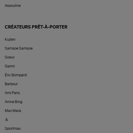
Assouline
CRÉATEURS PRÊT-À-PORTER
Kujten
Samsoe Samsoe
Soeur
Ganni
Éric Bompard
Barbour
Ami Paris
Anine Bing
Max Mara
&
Sportmax