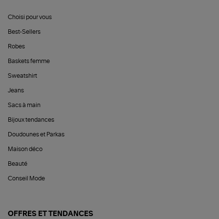
Choisi pour vous
Best-Sellers
Robes
Baskets femme
Sweatshirt
Jeans
Sacs à main
Bijoux tendances
Doudounes et Parkas
Maison déco
Beauté
Conseil Mode
OFFRES ET TENDANCES