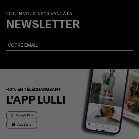
20 € EN VOUS INSCRIVANT À LA
NEWSLETTER
-10% EN TÉLÉCHARGEANT
L'APP LULLI