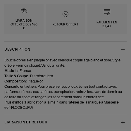
LIVRAISON
PAIEMENT EN
OFFERTE DÈS 150
RETOUR OFFERT
3X,4X
€
DESCRIPTION
Boucle d'oreille en plaqué or avec breloque coquillage blanc et doré. Style
créole. Fermoir cliquet. Vendu à l'unité.
Made in :
France.
Taille & Coupe :
Diamètre: 1cm.
Composition :
Plaqué or.
Conseil d'entretien :
Pour préserver vos bijoux, évitez tout contact avec
parfums, crèmes, eau salée ou transpiration, retirez-les avant de dormir ou
de faire du sport, et rangez-les séparément dans un endroit sec.
Plus d'infos :
Fabrication à la main dans l'atelier de la marque à Marseille.
(ref-PLCOBOJPU)
LIVRAISON ET RETOUR