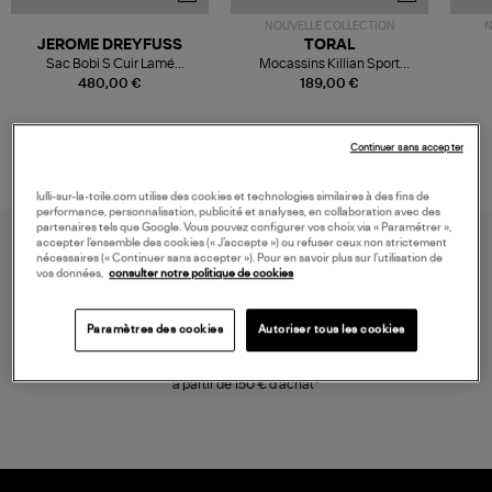
NOUVELLE COLLECTION
N
JEROME DREYFUSS
TORAL
Sac Bobi S Cuir Lamé
Mocassins Killian Sport
Champagne
Mousse
480,00 €
189,00 €
Continuer sans accepter
lulli-sur-la-toile.com utilise des cookies et technologies similaires à des fins de
performance, personnalisation, publicité et analyses, en collaboration avec des
partenaires tels que Google. Vous pouvez configurer vos choix via « Paramétrer »,
accepter l’ensemble des cookies (« J’accepte ») ou refuser ceux non strictement
nécessaires (« Continuer sans accepter »). Pour en savoir plus sur l’utilisation de
vos données,
consulter notre politique de cookies
Paramètres des cookies
Autoriser tous les cookies
LIVRAISON GRATUITE
à partir de 150 € d'achat*