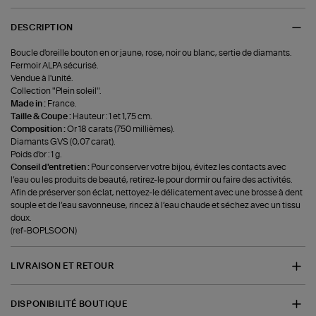
DESCRIPTION
Boucle d'oreille bouton en or jaune, rose, noir ou blanc, sertie de diamants.
Fermoir ALPA sécurisé.
Vendue à l'unité.
Collection "Plein soleil".
Made in :
France.
Taille & Coupe :
Hauteur : 1 et 1,75 cm.
Composition :
Or 18 carats (750 millièmes).
Diamants GVS (0,07 carat).
Poids d'or : 1 g.
Conseil d'entretien :
Pour conserver votre bijou, évitez les contacts avec
l’eau ou les produits de beauté, retirez-le pour dormir ou faire des activités.
Afin de préserver son éclat, nettoyez-le délicatement avec une brosse à dent
souple et de l’eau savonneuse, rincez à l’eau chaude et séchez avec un tissu
doux.
(ref-BOPLSOON)
LIVRAISON ET RETOUR
DISPONIBILITÉ BOUTIQUE