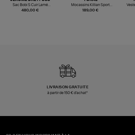
Sac Bobi S Cuir Lamé
Mocassins Killian Sport
Veste
Champagne
Mousse
480,00 €
189,00 €
LIVRAISON GRATUITE
à partir de 150 € d'achat*