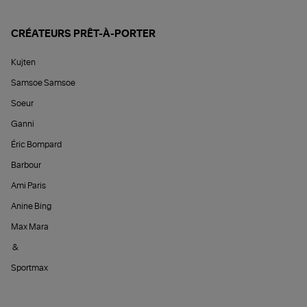
CRÉATEURS PRÊT-À-PORTER
Kujten
Samsoe Samsoe
Soeur
Ganni
Éric Bompard
Barbour
Ami Paris
Anine Bing
Max Mara
&
Sportmax