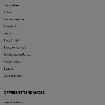
Best-Sellers
Robes
Baskets femme
Sweatshirt
Jeans
Sacs à main
Bijoux tendances
Doudounes et Parkas
Maison déco
Beauté
Conseil Mode
OFFRES ET TENDANCES
Idées Cadeaux