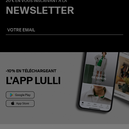
20 € EN VOUS INSCRIVANT À LA
NEWSLETTER
-10% EN TÉLÉCHARGEANT
L'APP LULLI