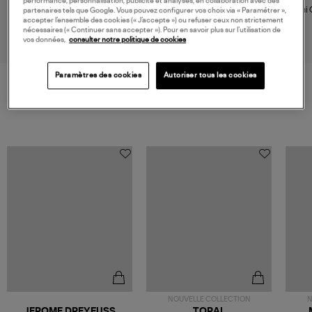
performance, personnalisation, publicité et analyses, en collaboration avec des
Boucles d'oreilles Wolf Or Rose
Créole Ama Or Diamants
Mini 
partenaires tels que Google. Vous pouvez configurer vos choix via « Paramétrer »,
Diamants
(vendue à l'unité)
Ja
accepter l’ensemble des cookies (« J’accepte ») ou refuser ceux non strictement
1 250,00 €
nécessaires (« Continuer sans accepter »). Pour en savoir plus sur l’utilisation de
1 280,00 €
vos données,
consulter notre politique de cookies
Paramètres des cookies
Autoriser tous les cookies
VOS DERNIERS PRODUITS VUS
NOUVELLE COLLECTION
N
JEROME DREYFUSS
TORAL