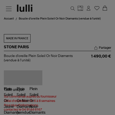
Aller au contenu principal
Accueil
Boucle d'oreille Plein Soleil Or Noir Diamants (vendue à l'unité)
MADE IN FRANCE
STONE PARIS
Partager
Boucle
Boucle d'oreille Plein Soleil Or Noir Diamants
1 490,00 €
d'oreille
(vendue à l'unité)
Plein
Soleil
Or
Noir
Diamants
(vendue
à
Taille
unique
l'unité)
Sur commande auprès du fournisseur
Délai d'expédition de 6 à 8 semaines
Pour plus d'informations,
contactez le 04 91 44 61 67