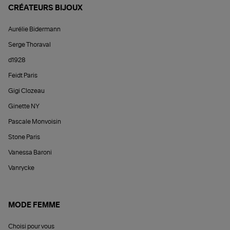
CRÉATEURS BIJOUX
Aurélie Bidermann
Serge Thoraval
d1928
Feidt Paris
Gigi Clozeau
Ginette NY
Pascale Monvoisin
Stone Paris
Vanessa Baroni
Vanrycke
MODE FEMME
Choisi pour vous