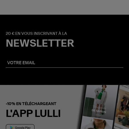
20 € EN VOUS INSCRIVANT À LA
NEWSLETTER
-10% EN TÉLÉCHARGEANT
L'APP LULLI