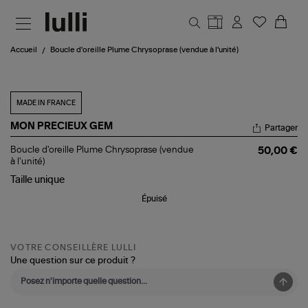
Aller au contenu principal
Accueil
Boucle d'oreille Plume Chrysoprase (vendue à l'unité)
MADE IN FRANCE
MON PRECIEUX GEM
Partager
Boucle
Boucle d'oreille Plume Chrysoprase (vendue
50,00 €
d'oreille
à l'unité)
Plume
Taille
unique
Chrysoprase
(vendue
Épuisé
à
l'unité)
VOTRE CONSEILLÈRE LULLI
Une question sur ce produit ?