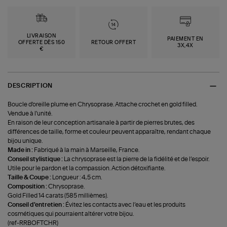
LIVRAISON
PAIEMENT EN
OFFERTE DÈS 150
RETOUR OFFERT
3X,4X
€
DESCRIPTION
Boucle d'oreille plume en Chrysoprase. Attache crochet en gold filled.
Vendue à l'unité.
En raison de leur conception artisanale à partir de pierres brutes, des
différences de taille, forme et couleur peuvent apparaître, rendant chaque
bijou unique.
Made in :
Fabriqué à la main à Marseille, France.
Conseil stylistique :
La chrysoprase est la pierre de la fidélité et de l’espoir.
Utile pour le pardon et la compassion. Action détoxifiante.
Taille & Coupe :
Longueur : 4,5 cm.
Composition :
Chrysoprase.
Gold Filled 14 carats (585 millièmes).
Conseil d'entretien :
Évitez les contacts avec l’eau et les produits
cosmétiques qui pourraient altérer votre bijou.
(ref-RRBOFTCHR)