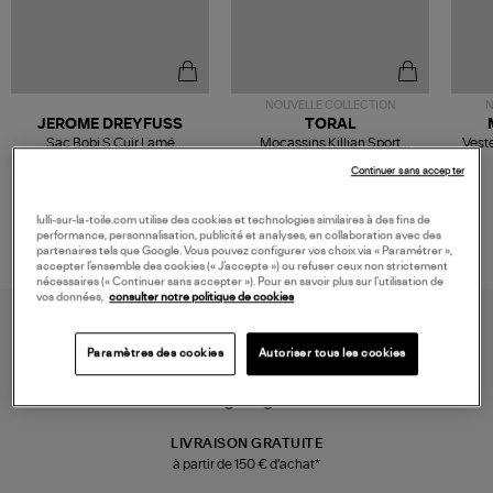
NOUVELLE COLLECTION
N
JEROME DREYFUSS
TORAL
Sac Bobi S Cuir Lamé
Mocassins Killian Sport
Veste
Champagne
Mousse
480,00 €
189,00 €
Continuer sans accepter
lulli-sur-la-toile.com utilise des cookies et technologies similaires à des fins de
performance, personnalisation, publicité et analyses, en collaboration avec des
partenaires tels que Google. Vous pouvez configurer vos choix via « Paramétrer »,
accepter l’ensemble des cookies (« J’accepte ») ou refuser ceux non strictement
nécessaires (« Continuer sans accepter »). Pour en savoir plus sur l’utilisation de
vos données,
consulter notre politique de cookies
Paramètres des cookies
Autoriser tous les cookies
LIVRAISON GRATUITE
à partir de 150 € d'achat*