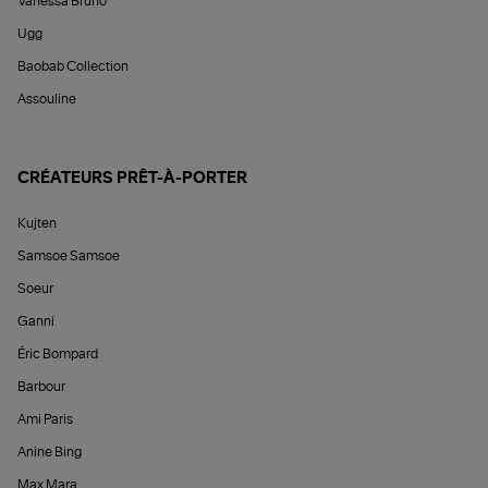
Vanessa Bruno
Ugg
Baobab Collection
Assouline
CRÉATEURS PRÊT-À-PORTER
Kujten
Samsoe Samsoe
Soeur
Ganni
Éric Bompard
Barbour
Ami Paris
Anine Bing
Max Mara