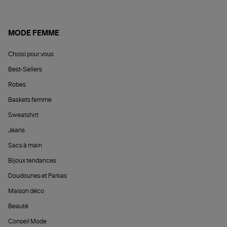
MODE FEMME
Choisi pour vous
Best-Sellers
Robes
Baskets femme
Sweatshirt
Jeans
Sacs à main
Bijoux tendances
Doudounes et Parkas
Maison déco
Beauté
Conseil Mode