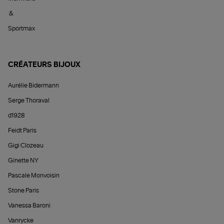
&
Sportmax
CRÉATEURS BIJOUX
Aurélie Bidermann
Serge Thoraval
d1928
Feidt Paris
Gigi Clozeau
Ginette NY
Pascale Monvoisin
Stone Paris
Vanessa Baroni
Vanrycke