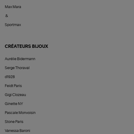
Max Mara
&
Sportmax
CRÉATEURS BIJOUX
Aurélie Bidermann
Serge Thoraval
d1928
Feidt Paris
Gigi Clozeau
Ginette NY
Pascale Monvoisin
Stone Paris
Vanessa Baroni