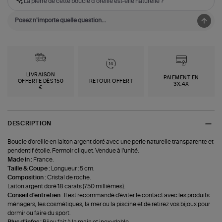
La pierre de cette boucle d'oreille est-elle naturelle ?
LIVRAISON
PAIEMENT EN
OFFERTE DÈS 150
RETOUR OFFERT
3X,4X
€
DESCRIPTION
Boucle d'oreille en laiton argent doré avec une perle naturelle transparente et
pendentif étoile. Fermoir cliquet. Vendue à l'unité.
Made in :
France.
Taille & Coupe :
Longueur : 5 cm.
Composition :
Cristal de roche.
Laiton argent doré 18 carats (750 millièmes).
Conseil d'entretien :
Il est recommandé d'éviter le contact avec les produits
ménagers, les cosmétiques, la mer ou la piscine et de retirez vos bijoux pour
dormir ou faire du sport.