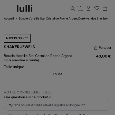
Aller au contenu principal
Accueil
Boucle d'oreille Star Cristal de Roche Argent Doré (vendue à l'unité)
MADE IN FRANCE
SHAKER JEWELS
Partager
Boucle
Boucle d'oreille Star Cristal de Roche Argent
40,00 €
d'oreille
Doré (vendue à l'unité)
Star
Taille
unique
Cristal
de
Épuisé
Roche
Argent
Doré
(vendue
à
VOTRE CONSEILLÈRE LULLI
l'unité)
Une question sur ce produit ?
Cette boucle d'oreille est-elle réglable en longueur ?