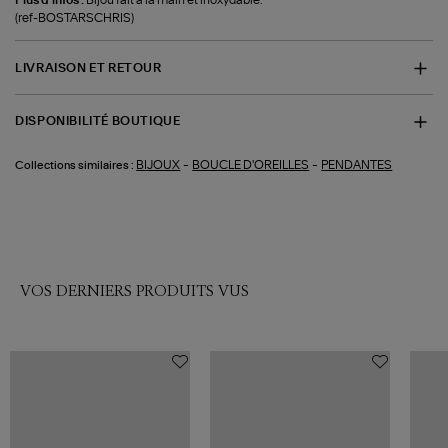
Plus d'infos :
Bijou fait à la main et inoxydable.
(ref-BOSTARSCHRIS)
LIVRAISON ET RETOUR
DISPONIBILITÉ BOUTIQUE
-
-
BIJOUX
BOUCLE D'OREILLES
PENDANTES
Collections similaires :
VOS DERNIERS PRODUITS VUS