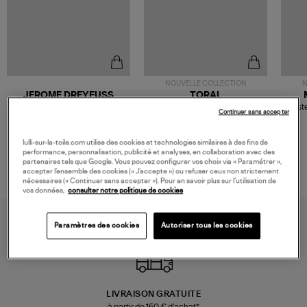
NOUVELLE COLLECTION
N
JEROME DREYFUSS
TORAL
Sac Bobi S Cuir Lamé
Mocassins Killian Sport
Veste
Continuer sans accepter
Champagne
Mousse
480,00 €
189,00 €
lulli-sur-la-toile.com utilise des cookies et technologies similaires à des fins de
performance, personnalisation, publicité et analyses, en collaboration avec des
partenaires tels que Google. Vous pouvez configurer vos choix via « Paramétrer »,
accepter l’ensemble des cookies (« J’accepte ») ou refuser ceux non strictement
nécessaires (« Continuer sans accepter »). Pour en savoir plus sur l’utilisation de
vos données,
consulter notre politique de cookies
Paramètres des cookies
Autoriser tous les cookies
LIVRAISON GRATUITE