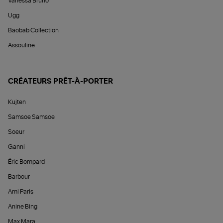
Vanessa Bruno
Ugg
Baobab Collection
Assouline
CRÉATEURS PRÊT-À-PORTER
Kujten
Samsoe Samsoe
Soeur
Ganni
Éric Bompard
Barbour
Ami Paris
Anine Bing
Max Mara