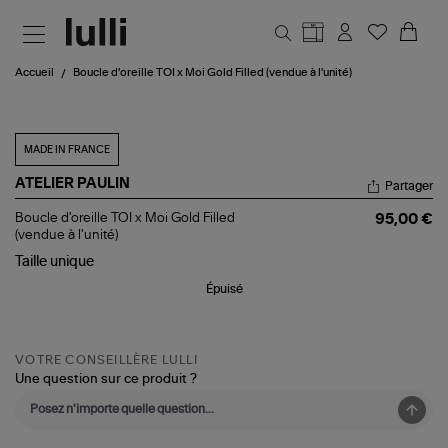
Aller au contenu principal
Accueil
Boucle d'oreille TOI x Moi Gold Filled (vendue à l'unité)
MADE IN FRANCE
ATELIER PAULIN
Partager
Boucle
Boucle d'oreille TOI x Moi Gold Filled
95,00 €
d'oreille
(vendue à l'unité)
TOI
Taille
unique
x
Moi
Épuisé
Gold
Filled
(vendue
à
l'unité)
VOTRE CONSEILLÈRE LULLI
Une question sur ce produit ?