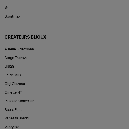
&
Sportmax
CRÉATEURS BIJOUX
Aurélie Bidermann
Serge Thoraval
d1928
Feidt Paris
Gigi Clozeau
Ginette NY
Pascale Monvoisin
Stone Paris
Vanessa Baroni
Vanrycke