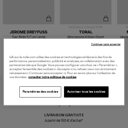
NOUVELLE COLLECTION
N
JEROME DREYFUSS
TORAL
Sac Bobi S Cuir Lamé
Mocassins Killian Sport
Veste
Champagne
Mousse
480,00 €
189,00 €
Continuer sans accepter
lulli-sur-la-toile.com utilise des cookies et technologies similaires à des fins de
performance, personnalisation, publicité et analyses, en collaboration avec des
partenaires tels que Google. Vous pouvez configurer vos choix via « Paramétrer »,
accepter l’ensemble des cookies (« J’accepte ») ou refuser ceux non strictement
nécessaires (« Continuer sans accepter »). Pour en savoir plus sur l’utilisation de
vos données,
consulter notre politique de cookies
Paramètres des cookies
Autoriser tous les cookies
LIVRAISON GRATUITE
à partir de 150 € d'achat*