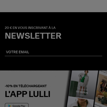
20 € EN VOUS INSCRIVANT À LA
NEWSLETTER
-10% EN TÉLÉCHARGEANT
L'APP LULLI