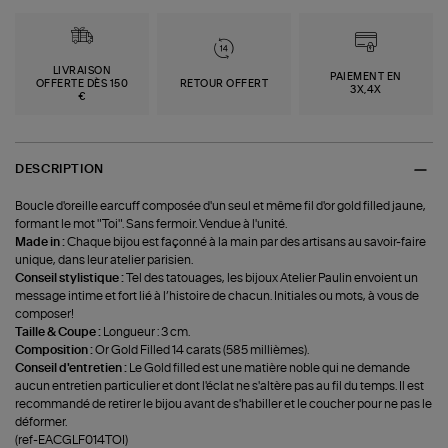
LIVRAISON
PAIEMENT EN
OFFERTE DÈS 150
RETOUR OFFERT
3X,4X
€
DESCRIPTION
Boucle d'oreille earcuff composée d'un seul et même fil d'or gold filled jaune,
formant le mot "Toi". Sans fermoir. Vendue à l'unité.
Made in :
Chaque bijou est façonné à la main par des artisans au savoir-faire
unique, dans leur atelier parisien.
Conseil stylistique :
Tel des tatouages, les bijoux Atelier Paulin envoient un
message intime et fort lié à l’histoire de chacun. Initiales ou mots, à vous de
composer!
Taille & Coupe :
Longueur : 3 cm.
Composition :
Or Gold Filled 14 carats (585 millièmes).
Conseil d'entretien :
Le Gold filled est une matière noble qui ne demande
aucun entretien particulier et dont l'éclat ne s'altère pas au fil du temps. Il est
recommandé de retirer le bijou avant de s'habiller et le coucher pour ne pas le
déformer.
(ref-EACGLF014TOI)