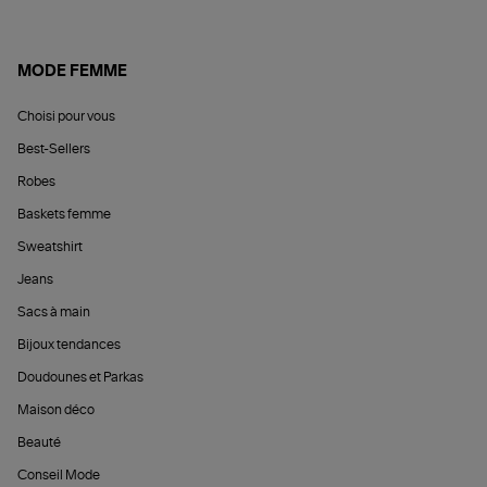
MODE FEMME
Choisi pour vous
Best-Sellers
Robes
Baskets femme
Sweatshirt
Jeans
Sacs à main
Bijoux tendances
Doudounes et Parkas
Maison déco
Beauté
Conseil Mode