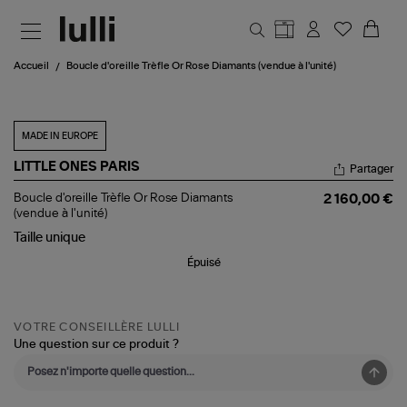
Aller au contenu principal
Accueil
Boucle d'oreille Trèfle Or Rose Diamants (vendue à l'unité)
MADE IN EUROPE
LITTLE ONES PARIS
Partager
Boucle
Boucle d'oreille Trèfle Or Rose Diamants
2 160,00 €
d'oreille
(vendue à l'unité)
Trèfle
Taille
unique
Or
Rose
Épuisé
Diamants
(vendue
à
l'unité)
VOTRE CONSEILLÈRE LULLI
Une question sur ce produit ?