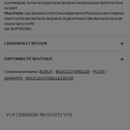
cosmétiques, la mer ou la piscine et de retirer vos bijoux pour dormir ou faire
du sport.
Plus d'infos :
Les diamants Little Ones respectent le Processus de Kimberley
lutant contre les diamants de guerre, ils garantissant des diamants issus de
source sans conflit.
(ref-BOPTRORR)
LIVRAISON ET RETOUR
DISPONIBILITÉ BOUTIQUE
-
-
-
BIJOUX
BOUCLE D'OREILLES
PUCES
Collections similaires :
-
DIAMANTS
BOUCLES D'OREILLES EN OR
VOS DERNIERS PRODUITS VUS