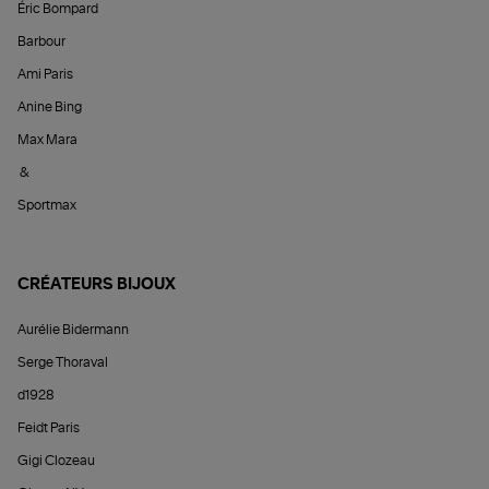
Éric Bompard
Barbour
Ami Paris
Anine Bing
Max Mara
&
Sportmax
CRÉATEURS BIJOUX
Aurélie Bidermann
Serge Thoraval
d1928
Feidt Paris
Gigi Clozeau