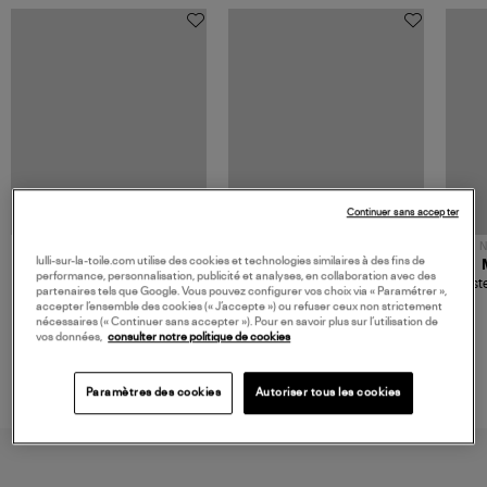
Continuer sans accepter
NOUVELLE COLLECTION
N
lulli-sur-la-toile.com utilise des cookies et technologies similaires à des fins de
JEROME DREYFUSS
TORAL
performance, personnalisation, publicité et analyses, en collaboration avec des
Sac Bobi S Cuir Lamé
Mocassins Killian Sport
Veste
partenaires tels que Google. Vous pouvez configurer vos choix via « Paramétrer »,
Champagne
Mousse
480,00 €
189,00 €
accepter l’ensemble des cookies (« J’accepte ») ou refuser ceux non strictement
nécessaires (« Continuer sans accepter »). Pour en savoir plus sur l’utilisation de
vos données,
consulter notre politique de cookies
Paramètres des cookies
Autoriser tous les cookies