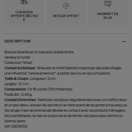
LIVRAISON
PAIEMENT EN
OFFERTE DÈS 150
RETOUR OFFERT
3X,4X
€
DESCRIPTION
Boucle d'oreille en or rose pour oreille droite.
Vendue à l'unité.
Collection "Wise".
Conseil stylistique :
Wise est un motif abstrait inspiré par des ailes d’aigle,
une influence "native american", à porter seul ou en accumulation.
Taille & Coupe :
Longueur : 2 cm.
Largeur : 0,1 cm.
Composition :
Or 18 carats (750 millièmes).
Poids d'or : 0,45 g.
Conseil d'entretien :
Nettoyez vos bijoux régulièrement avec un chiffon doux
et un peu d'eau, laissez-les sécher à l'air libre avant de les porter à nouveau ou
les ranger. Il est recommandé d'éviter le contact avec les produits ménagers,
les cosmétiques, la mer ou la piscine et de retirez vos bijoux pour dormir ou
faire du sport.
(ref-SBOWSE)