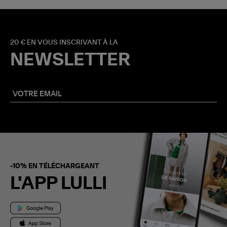
20 € EN VOUS INSCRIVANT À LA
NEWSLETTER
-10% EN TÉLÉCHARGEANT
L'APP LULLI