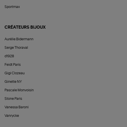
Sportmax
CRÉATEURS BIJOUX
Aurélie Bidermann
Serge Thoraval
d1928
Feidt Paris
Gigi Clozeau
Ginette NY
Pascale Monvoisin
Stone Paris
Vanessa Baroni
Vanrycke