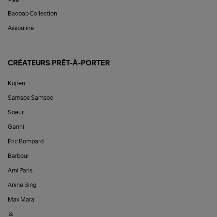
Baobab Collection
Assouline
CRÉATEURS PRÊT-À-PORTER
Kujten
Samsoe Samsoe
Soeur
Ganni
Éric Bompard
Barbour
Ami Paris
Anine Bing
Max Mara
&