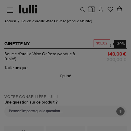
Aller au contenu principal
Accueil
Boucle d'oreille Wise Or Rose (vendue à l'unité)
SOLDES
-30%
GINETTE NY
Partager
Boucle
Boucle d'oreille Wise Or Rose (vendue à
140,00 €
d'oreille
l'unité)
200,00 €
Wise
Or
Taille
unique
Rose
Épuisé
(vendue
à
l'unité)
VOTRE CONSEILLÈRE LULLI
Une question sur ce produit ?