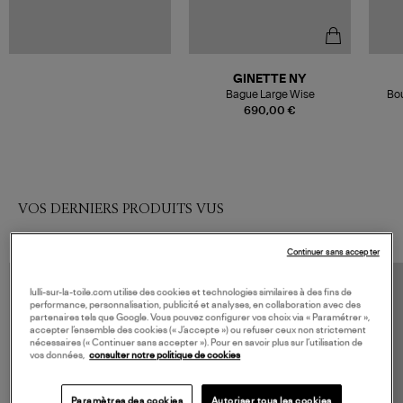
GINETTE NY
Bague Large Wise
Bou
690,00 €
VOS DERNIERS PRODUITS VUS
Continuer sans accepter
lulli-sur-la-toile.com utilise des cookies et technologies similaires à des fins de
performance, personnalisation, publicité et analyses, en collaboration avec des
partenaires tels que Google. Vous pouvez configurer vos choix via « Paramétrer »,
accepter l’ensemble des cookies (« J’accepte ») ou refuser ceux non strictement
nécessaires (« Continuer sans accepter »). Pour en savoir plus sur l’utilisation de
vos données,
consulter notre politique de cookies
Paramètres des cookies
Autoriser tous les cookies