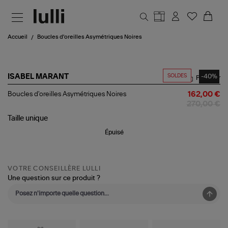
Aller au contenu principal
Accueil
Boucles d'oreilles Asymétriques Noires
SOLDES
-40%
ISABEL MARANT
Partager
Boucles
Boucles d'oreilles Asymétriques Noires
162,00 €
d'oreilles
270,00 €
Asymétriques
Noires
Taille
unique
Épuisé
VOTRE CONSEILLÈRE LULLI
Une question sur ce produit ?