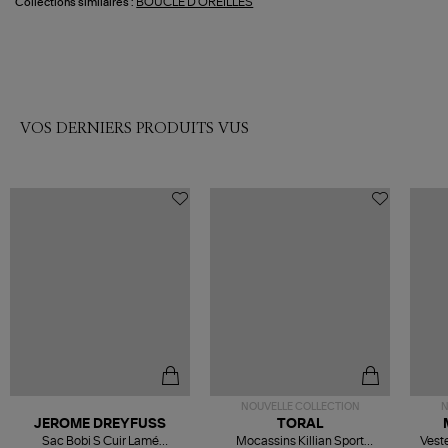
BOUCLE D'OREILLES
Collections similaires :
VOS DERNIERS PRODUITS VUS
NOUVELLE COLLECTION
N
JEROME DREYFUSS
TORAL
Sac Bobi S Cuir Lamé
Mocassins Killian Sport
Veste