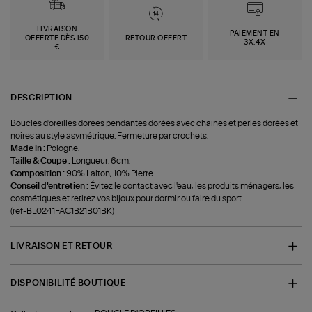
LIVRAISON
PAIEMENT EN
OFFERTE DÈS 150
RETOUR OFFERT
3X,4X
€
DESCRIPTION
Boucles d'oreilles dorées pendantes dorées avec chaines et perles dorées et
noires au style asymétrique. Fermeture par crochets.
Made in :
Pologne.
Taille & Coupe :
Longueur: 6cm.
Composition :
90% Laiton, 10% Pierre.
Conseil d'entretien :
Évitez le contact avec l'eau, les produits ménagers, les
cosmétiques et retirez vos bijoux pour dormir ou faire du sport.
(ref-BL0241FAC1B21B01BK)
LIVRAISON ET RETOUR
DISPONIBILITÉ BOUTIQUE