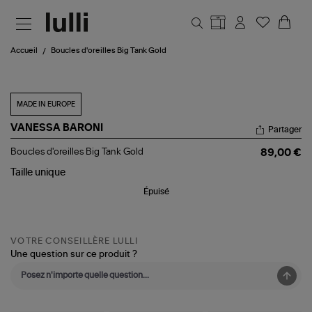
Aller au contenu principal
Accueil
Boucles d'oreilles Big Tank Gold
MADE IN EUROPE
VANESSA BARONI
Partager
Boucles
Boucles d'oreilles Big Tank Gold
89,00 €
d'oreilles
Big
Taille
unique
Tank
Épuisé
Gold
VOTRE CONSEILLÈRE LULLI
Une question sur ce produit ?