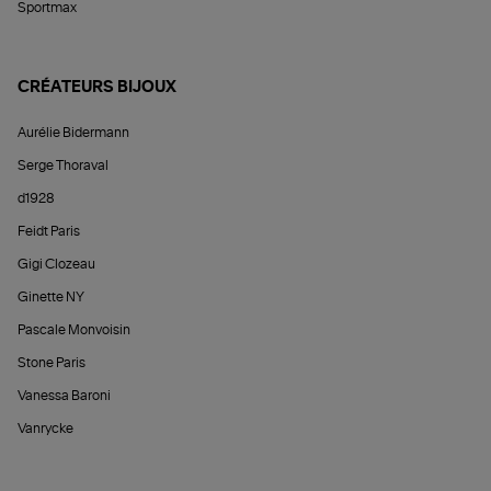
Sportmax
CRÉATEURS BIJOUX
Aurélie Bidermann
Serge Thoraval
d1928
Feidt Paris
Gigi Clozeau
Ginette NY
Pascale Monvoisin
Stone Paris
Vanessa Baroni
Vanrycke