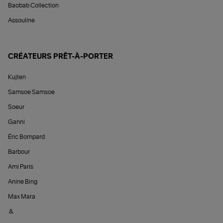
Baobab Collection
Assouline
CRÉATEURS PRÊT-À-PORTER
Kujten
Samsoe Samsoe
Soeur
Ganni
Éric Bompard
Barbour
Ami Paris
Anine Bing
Max Mara
&