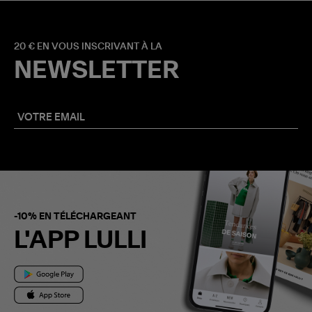
20 € EN VOUS INSCRIVANT À LA
NEWSLETTER
-10% EN TÉLÉCHARGEANT
L'APP LULLI