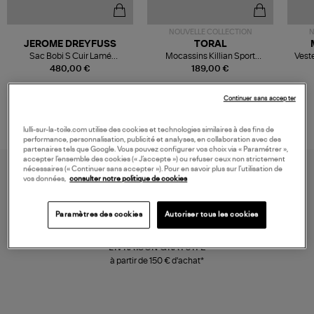
NOUVELLE COLLECTION
N
JEROME DREYFUSS
TORAL
Sac Bobi S Cuir Lamé
Mocassins Killian Sport
Veste
Champagne
Mousse
480,00 €
189,00 €
Continuer sans accepter
lulli-sur-la-toile.com utilise des cookies et technologies similaires à des fins de
performance, personnalisation, publicité et analyses, en collaboration avec des
partenaires tels que Google. Vous pouvez configurer vos choix via « Paramétrer »,
accepter l’ensemble des cookies (« J’accepte ») ou refuser ceux non strictement
nécessaires (« Continuer sans accepter »). Pour en savoir plus sur l’utilisation de
vos données,
consulter notre politique de cookies
Paramètres des cookies
Autoriser tous les cookies
LIVRAISON GRATUITE
à partir de 150 € d'achat*