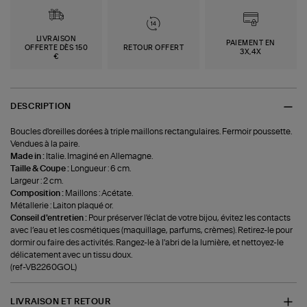
LIVRAISON
PAIEMENT EN
OFFERTE DÈS 150
RETOUR OFFERT
3X,4X
€
DESCRIPTION
Boucles d'oreilles dorées à triple maillons rectangulaires. Fermoir poussette.
Vendues à la paire.
Made in :
Italie. Imaginé en Allemagne.
Taille & Coupe :
Longueur : 6 cm.
Largeur : 2 cm.
Composition :
Maillons : Acétate.
Métallerie : Laiton plaqué or.
Conseil d'entretien :
Pour préserver l'éclat de votre bijou, évitez les contacts
avec l’eau et les cosmétiques (maquillage, parfums, crèmes). Retirez-le pour
dormir ou faire des activités. Rangez-le à l'abri de la lumière, et nettoyez-le
délicatement avec un tissu doux.
(ref-VB2260GOL)
LIVRAISON ET RETOUR