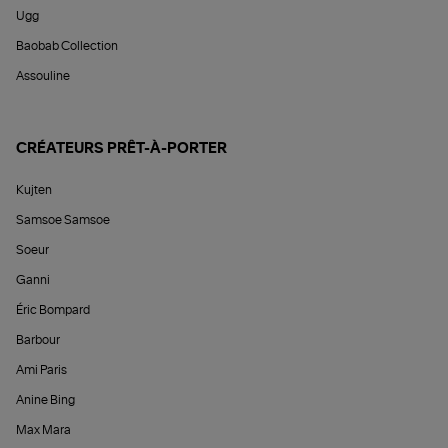
Ugg
Baobab Collection
Assouline
CRÉATEURS PRÊT-À-PORTER
Kujten
Samsoe Samsoe
Soeur
Ganni
Éric Bompard
Barbour
Ami Paris
Anine Bing
Max Mara