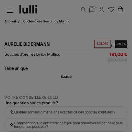
Aller au contenu principal
Accueil
Boucles d'oreilles Biriby Multico
SOLDES
-30%
AURELIE BIDERMANN
Partager
Boucles
Boucles d'oreilles Biriby Multico
161,00 €
d'oreilles
230,00 €
Biriby
Multico
Taille
unique
Épuisé
VOTRE CONSEILLÈRE LULLI
Une question sur ce produit ?
Quelles sont les dimensions exactes de ces boucles d'oreilles ?
Comment dois-je entretenir ce bijou pour préserver sa patine le plus
longtemps possible ?