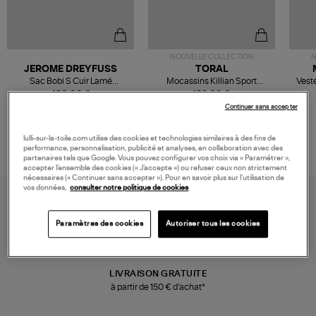
NOUVELLE COLLECTION
N
JEROME DREYFUSS
TORAL
Sac Bobi S Cuir Lamé
Mocassins Killian Sport
Veste
Champagne
Mousse
480,00 €
189,00 €
Continuer sans accepter
lulli-sur-la-toile.com utilise des cookies et technologies similaires à des fins de
performance, personnalisation, publicité et analyses, en collaboration avec des
partenaires tels que Google. Vous pouvez configurer vos choix via « Paramétrer »,
accepter l’ensemble des cookies (« J’accepte ») ou refuser ceux non strictement
nécessaires (« Continuer sans accepter »). Pour en savoir plus sur l’utilisation de
vos données,
consulter notre politique de cookies
Paramètres des cookies
Autoriser tous les cookies
LIVRAISON GRATUITE
à partir de 150 € d'achat*