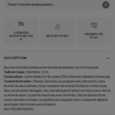
LIVRAISON
PAIEMENT EN
OFFERTE DÈS 150
RETOUR OFFERT
3X,4X
€
DESCRIPTION
Boucles d'oreilles dorées ornementées de bakélite noir et émeraude.
Taille & Coupe :
Diamètre : 2 cm.
Composition :
Laiton doré à l'or 18 carats (750 millièmes). Bakélite. Émeraude.
Conseil d'entretien :
Passez votre bijou au poignet avec précaution, sans
écarter les deux parties, ce qui risquerait de le briser. Évitez le contact avec
l'eau, les produits ménagers, les cosmétiques et retirez vos bijoux pour dormir
ou faire du sport. La patine s’estompe avec le temps, c'est le résultat d'une
usure naturelle normale. La rapidité avec laquelle celle-ci disparaît dépend
de la façon dont le bijou est entretenu.
(ref-FW24BO06MG)