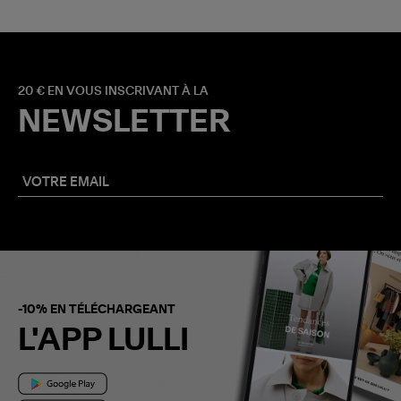
20 € EN VOUS INSCRIVANT À LA
NEWSLETTER
-10% EN TÉLÉCHARGEANT
L'APP LULLI