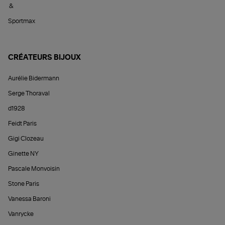
&
Sportmax
CRÉATEURS BIJOUX
Aurélie Bidermann
Serge Thoraval
d1928
Feidt Paris
Gigi Clozeau
Ginette NY
Pascale Monvoisin
Stone Paris
Vanessa Baroni
Vanrycke