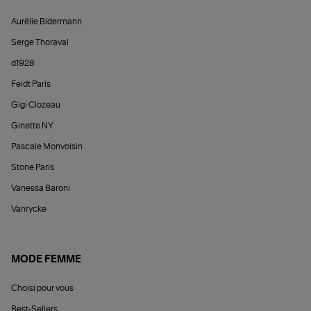
Aurélie Bidermann
Serge Thoraval
d1928
Feidt Paris
Gigi Clozeau
Ginette NY
Pascale Monvoisin
Stone Paris
Vanessa Baroni
Vanrycke
MODE FEMME
Choisi pour vous
Best-Sellers