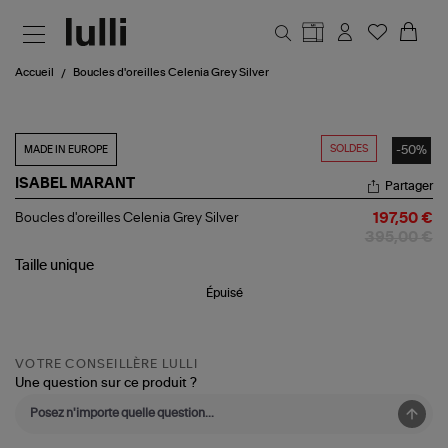
Aller au contenu principal
Accueil
Boucles d'oreilles Celenia Grey Silver
SOLDES
-50%
MADE IN EUROPE
ISABEL MARANT
Partager
Boucles
Boucles d'oreilles Celenia Grey Silver
197,50 €
d'oreilles
395,00 €
Celenia
Grey
Taille
unique
Silver
Épuisé
VOTRE CONSEILLÈRE LULLI
Une question sur ce produit ?