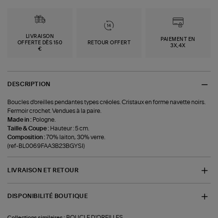
LIVRAISON
PAIEMENT EN
OFFERTE DÈS 150
RETOUR OFFERT
3X,4X
€
DESCRIPTION
Boucles d'oreilles pendantes types créoles. Cristaux en forme navette noirs.
Fermoir crochet. Vendues à la paire.
Made in :
Pologne.
Taille & Coupe :
Hauteur : 5 cm.
Composition :
70% laiton, 30% verre.
(ref-BL0069FAA3B23BGYSI)
LIVRAISON ET RETOUR
DISPONIBILITÉ BOUTIQUE
BOUCLE D'OREILLES
Collections similaires :