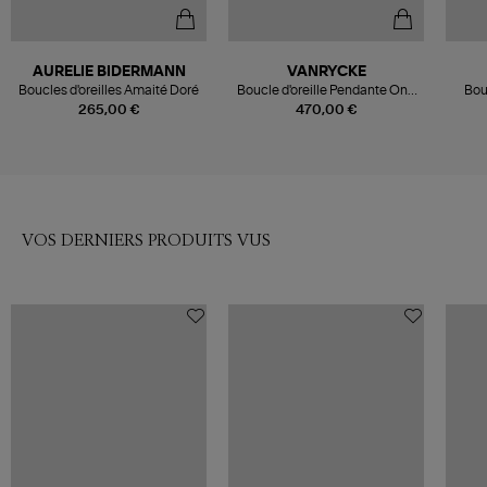
AURELIE BIDERMANN
VANRYCKE
Boucles d'oreilles Amaité Doré
Boucle d'oreille Pendante One
Bou
Diamant Or Rose (vendue à
Chaîn
265,00 €
470,00 €
l'unité)
VOS DERNIERS PRODUITS VUS