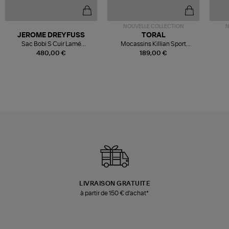
NOUVELLE COLLECTION
N
JEROME DREYFUSS
TORAL
Sac Bobi S Cuir Lamé
Mocassins Killian Sport
Champagne
Mousse
480,00 €
189,00 €
LIVRAISON GRATUITE
à partir de 150 € d'achat*