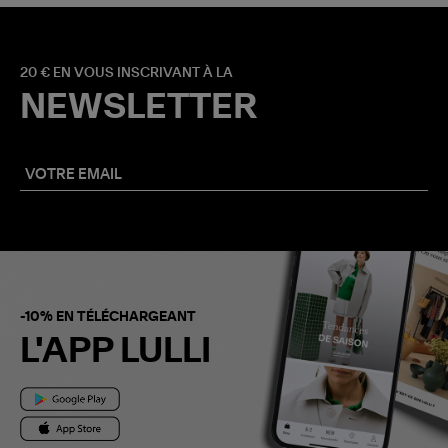
20 € EN VOUS INSCRIVANT À LA
NEWSLETTER
-10% EN TÉLÉCHARGEANT
L'APP LULLI