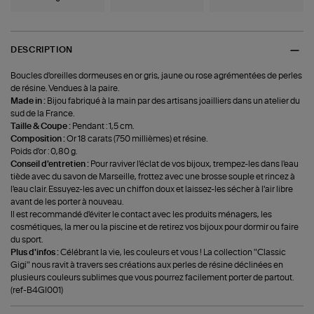
DESCRIPTION
Boucles d'oreilles dormeuses en or gris, jaune ou rose agrémentées de perles
de résine. Vendues à la paire.
Made in :
Bijou fabriqué à la main par des artisans joailliers dans un atelier du
sud de la France.
Taille & Coupe :
Pendant : 1,5 cm.
Composition :
Or 18 carats (750 millièmes) et résine.
Poids d'or : 0,80 g.
Conseil d'entretien :
Pour raviver l'éclat de vos bijoux, trempez-les dans l'eau
tiède avec du savon de Marseille, frottez avec une brosse souple et rincez à
l'eau clair. Essuyez-les avec un chiffon doux et laissez-les sécher à l'air libre
avant de les porter à nouveau.
Il est recommandé d'éviter le contact avec les produits ménagers, les
cosmétiques, la mer ou la piscine et de retirez vos bijoux pour dormir ou faire
du sport.
Plus d'infos :
Célébrant la vie, les couleurs et vous ! La collection "Classic
Gigi" nous ravit à travers ses créations aux perles de résine déclinées en
plusieurs couleurs sublimes que vous pourrez facilement porter de partout.
(ref-B4GI001)