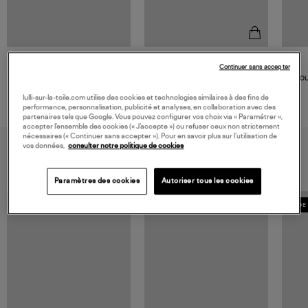
GIGI CLOZEAU
Continuer sans accepter
Bracelet Perles Resine 19cm
Bou
Or
lulli-sur-la-toile.com utilise des cookies et technologies similaires à des fins de
255,00 €
performance, personnalisation, publicité et analyses, en collaboration avec des
partenaires tels que Google. Vous pouvez configurer vos choix via « Paramétrer »,
accepter l’ensemble des cookies (« J’accepte ») ou refuser ceux non strictement
nécessaires (« Continuer sans accepter »). Pour en savoir plus sur l’utilisation de
vos données,
consulter notre politique de cookies
VOUS AIMEREZ AUSSI
Paramètres des cookies
Autoriser tous les cookies
MADE 