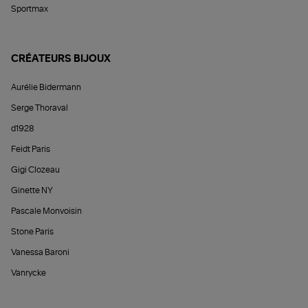
Sportmax
CRÉATEURS BIJOUX
Aurélie Bidermann
Serge Thoraval
d1928
Feidt Paris
Gigi Clozeau
Ginette NY
Pascale Monvoisin
Stone Paris
Vanessa Baroni
Vanrycke