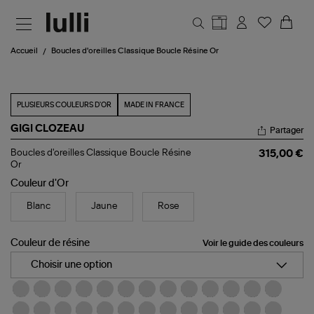
Aller au contenu principal
Accueil
Boucles d'oreilles Classique Boucle Résine Or
PLUSIEURS COULEURS D'OR
MADE IN FRANCE
GIGI CLOZEAU
Partager
Boucles
Boucles d'oreilles Classique Boucle Résine
315,00 €
d'oreilles
Or
Classique
Couleur d'Or
Boucle
Résine
Or
Blanc
Jaune
Rose
Couleur de résine
Voir le guide des couleurs
Choisir une option