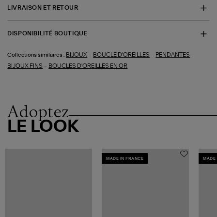
LIVRAISON ET RETOUR
DISPONIBILITÉ BOUTIQUE
-
-
-
BIJOUX
BOUCLE D'OREILLES
PENDANTES
Collections similaires :
-
BIJOUX FINS
BOUCLES D'OREILLES EN OR
Adoptez
LE LOOK
MADE IN FRANCE
MADE 