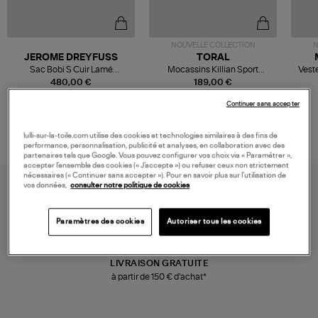
NOUVELLE COLLECTION
N
JEROME DREYFUSS
TORAL
Sac Bobi S Cuir Lamé
Mocassins Killian Sport
Veste
Champagne
Mousse
480,00 €
189,00 €
Continuer sans accepter
lulli-sur-la-toile.com utilise des cookies et technologies similaires à des fins de
performance, personnalisation, publicité et analyses, en collaboration avec des
partenaires tels que Google. Vous pouvez configurer vos choix via « Paramétrer »,
accepter l’ensemble des cookies (« J’accepte ») ou refuser ceux non strictement
nécessaires (« Continuer sans accepter »). Pour en savoir plus sur l’utilisation de
vos données,
consulter notre politique de cookies
Paramètres des cookies
Autoriser tous les cookies
LIVRAISON GRATUITE
à partir de 150 € d'achat*