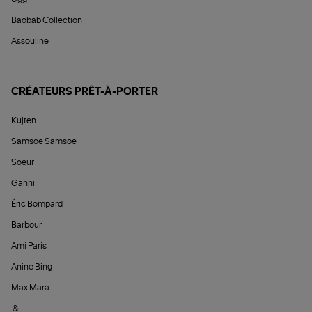
Baobab Collection
Assouline
CRÉATEURS PRÊT-À-PORTER
Kujten
Samsoe Samsoe
Soeur
Ganni
Éric Bompard
Barbour
Ami Paris
Anine Bing
Max Mara
&