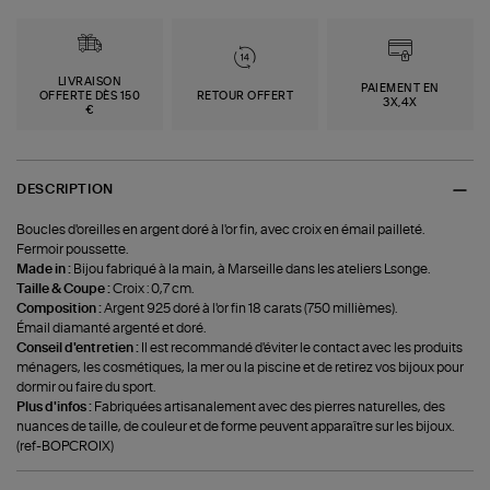
LIVRAISON
PAIEMENT EN
OFFERTE DÈS 150
RETOUR OFFERT
3X,4X
€
DESCRIPTION
Boucles d'oreilles en argent doré à l'or fin, avec croix en émail pailleté.
Fermoir poussette.
Made in :
Bijou fabriqué à la main, à Marseille dans les ateliers Lsonge.
Taille & Coupe :
Croix : 0,7 cm.
Composition :
Argent 925 doré à l'or fin 18 carats (750 millièmes).
Émail diamanté argenté et doré.
Conseil d'entretien :
Il est recommandé d'éviter le contact avec les produits
ménagers, les cosmétiques, la mer ou la piscine et de retirez vos bijoux pour
dormir ou faire du sport.
Plus d'infos :
Fabriquées artisanalement avec des pierres naturelles, des
nuances de taille, de couleur et de forme peuvent apparaître sur les bijoux.
(ref-BOPCROIX)