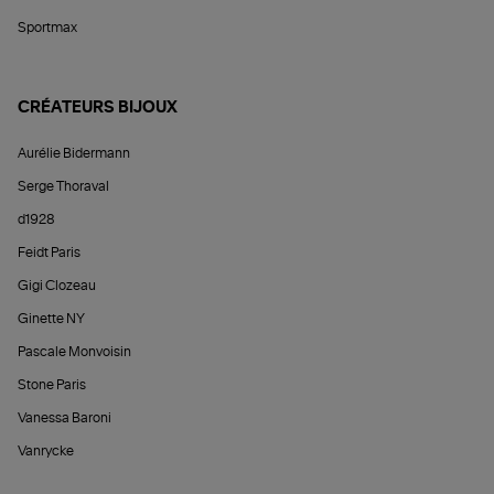
Sportmax
CRÉATEURS BIJOUX
Aurélie Bidermann
Serge Thoraval
d1928
Feidt Paris
Gigi Clozeau
Ginette NY
Pascale Monvoisin
Stone Paris
Vanessa Baroni
Vanrycke