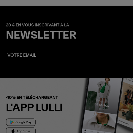
20 € EN VOUS INSCRIVANT À LA
NEWSLETTER
-10% EN TÉLÉCHARGEANT
L'APP LULLI