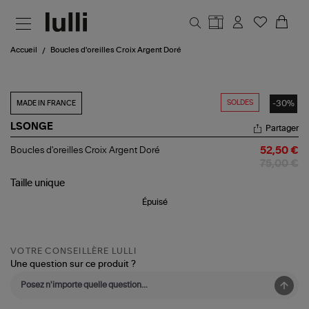
Aller au contenu principal
Accueil
Boucles d'oreilles Croix Argent Doré
SOLDES
-30%
MADE IN FRANCE
LSONGE
Partager
Boucles
Boucles d'oreilles Croix Argent Doré
52,50 €
d'oreilles
75,00 €
Croix
Argent
Taille
unique
Doré
Épuisé
VOTRE CONSEILLÈRE LULLI
Une question sur ce produit ?