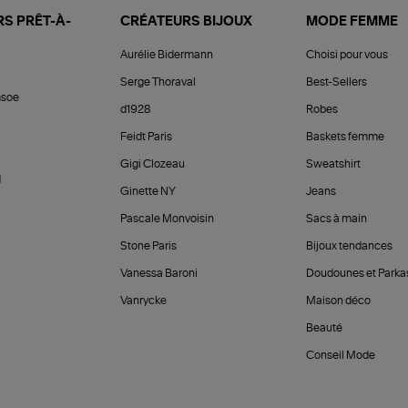
S PRÊT-À-
CRÉATEURS BIJOUX
MODE FEMME
Aurélie Bidermann
Choisi pour vous
Serge Thoraval
Best-Sellers
soe
d1928
Robes
Feidt Paris
Baskets femme
Gigi Clozeau
Sweatshirt
d
Ginette NY
Jeans
Pascale Monvoisin
Sacs à main
Stone Paris
Bijoux tendances
Vanessa Baroni
Doudounes et Parka
Vanrycke
Maison déco
Beauté
Conseil Mode