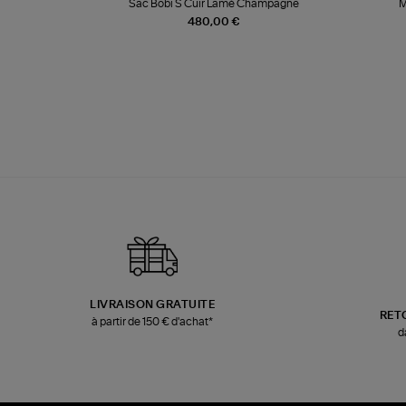
k
Sac Bobi S Cuir Lamé Champagne
M
480,00 €
LIVRAISON GRATUITE
RET
à partir de 150 € d'achat*
d