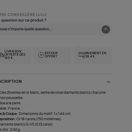
RE CONSEILLÈRE LULLI
 question sur ce produit ?
LIVRAISON
RETOUR
PAIEMENT EN
OFFERTE DÈS
OFFERT
3X,4X
150 €
SCRIPTION
les d'oreilles en or blanc, sertie de onze diamants blancs chacune.
oir poussette.
ue à la paire.
 in :
France.
le & Coupe :
Dimensions du motif : 1 x 1.44 cm.
position :
Or 18 carats (750 millièmes).
iamants blancs G-VS (0,13 carat).
 d’or : 2.42 g.