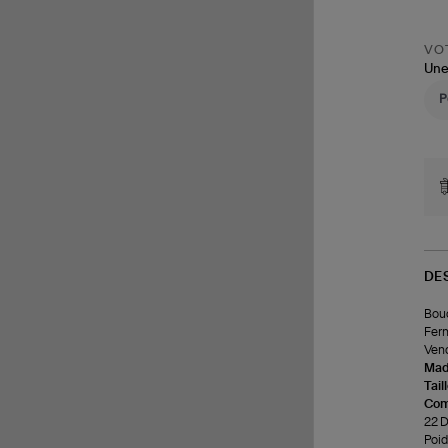
VOT
Une
DE
Bouc
Ferm
Vend
Made
Tail
Com
22 D
Poids