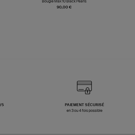
Bougie Max 10 Black Pearls
Paréo Fou
90,00 €
3/5
PAIEMENT SÉCURISÉ
en 3 ou 4 fois possible