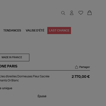
TENDANCES
VALISE D'ÉTÉ
LAST CHANCE
MADE IN FRANCE
ONE PARIS
Partager
cles
les d'oreilles Dormeuses Fleur Sacrée
2 770,00 €
reilles
mants Or Blanc
rmeuses
ur
le
unique
crée
amants
Épuisé
nc