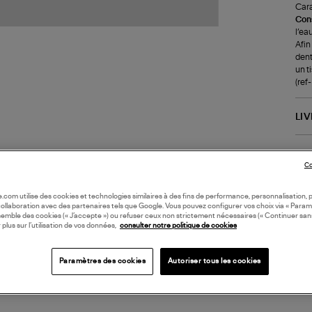
Cara
Cons
l’ea
Afin
dent
un t
(re
LI
DI
Co
Coll
oile.com utilise des cookies et technologies similaires à des fins de performance, personnalisation, p
DIA
collaboration avec des partenaires tels que Google. Vous pouvez configurer vos choix via « Param
semble des cookies (« J’accepte ») ou refuser ceux non strictement nécessaires (« Continuer san
 plus sur l’utilisation de vos données,
consulter notre politique de cookies
Paramètres des cookies
Autoriser tous les cookies