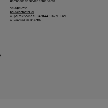
demandes de service après-vente.
Vous pouvez
nous contacter ici
ou par téléphone au 04 91 44 61 67 du lundi
au vendredi de 9h à 18h.
N