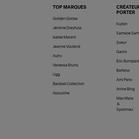
TOP MARQUES
CRÉATEUR
PORTER
Golden Goose
Kujten
Jérôme Dreyfuss
Samsoe Sam
Isabel Marant
Soeur
Jeanne Vouland
Ganni
Autry
Éric Bompar
Vanessa Bruno
Barbour
Ugg
Ami Paris
Baobab Collection
Anine Bing
Assouline
Max Mara
&
Sportmax