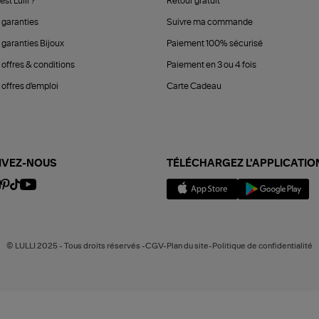
est Lulli ?
Retour gratuit
 garanties
Suivre ma commande
 garanties Bijoux
Paiement 100% sécurisé
 offres & conditions
Paiement en 3 ou 4 fois
offres d'emploi
Carte Cadeau
IVEZ-NOUS
TÉLÉCHARGEZ L'APPLICATIO
© LULLI 2025 - Tous droits réservés -CGV-Plan du site-Politique de confidentialité