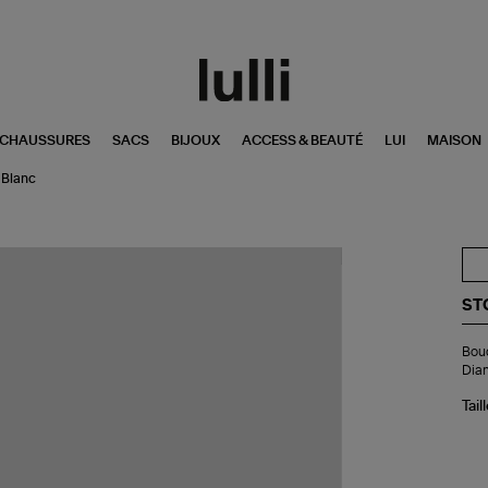
CHAUSSURES
SACS
BIJOUX
ACCESS & BEAUTÉ
LUI
MAISON
 Blanc
ST
Bou
Bouc
d'o
Dia
Do
Fle
Tail
Sa
Di
Or
Bla