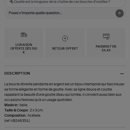
Quelle est la longueur de la chaîne de ces boucles d'oreilles ?
LIVRAISON
PAIEMENT EN
OFFERTE DÈS 150
RETOUR OFFERT
3X,4X
€
DESCRIPTION
La boucle d'oreille pendante en argent est un bijou intemporel qui fascine par
sa forme élégante en forme de goutte. Avec sa ligne douce et courbe
rappelant la beauté d'une goutte d'eau qui tombe, il convient aussi bien aux
occasions festives qu'à un usage quotidien.
Made in :
Italie.
Taille & Coupe :
2 x 3 cm.
Composition :
Acétate.
(ref-VB2463SIL)