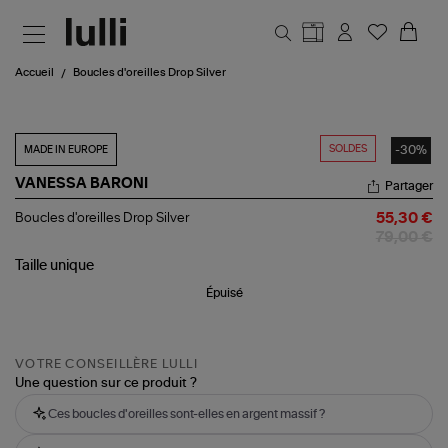
Aller au contenu principal
Accueil
Boucles d'oreilles Drop Silver
SOLDES
-30%
MADE IN EUROPE
VANESSA BARONI
Partager
Boucles
Boucles d'oreilles Drop Silver
55,30 €
d'oreilles
79,00 €
Drop
Silver
Taille
unique
Épuisé
VOTRE CONSEILLÈRE LULLI
Une question sur ce produit ?
Ces boucles d'oreilles sont-elles en argent massif ?