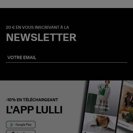
20 € EN VOUS INSCRIVANT À LA
NEWSLETTER
-10% EN TÉLÉCHARGEANT
L'APP LULLI