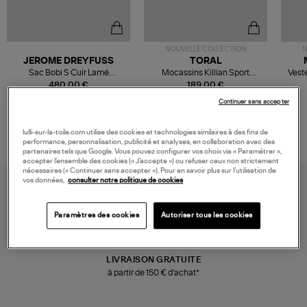
NOUVELLE COLLECTION
N
JEROME DREYFUSS
TORAL
Sac Bobi S Cuir Lamé
Mocassins Killian Sport
Veste
Champagne
Mousse
480,00 €
189,00 €
Continuer sans accepter
lulli-sur-la-toile.com utilise des cookies et technologies similaires à des fins de
performance, personnalisation, publicité et analyses, en collaboration avec des
partenaires tels que Google. Vous pouvez configurer vos choix via « Paramétrer »,
accepter l’ensemble des cookies (« J’accepte ») ou refuser ceux non strictement
nécessaires (« Continuer sans accepter »). Pour en savoir plus sur l’utilisation de
vos données,
consulter notre politique de cookies
Paramètres des cookies
Autoriser tous les cookies
LIVRAISON GRATUITE
à partir de 150 € d'achat*