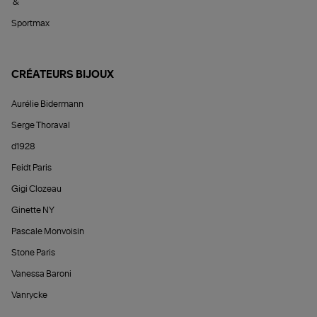
&
Sportmax
CRÉATEURS BIJOUX
Aurélie Bidermann
Serge Thoraval
d1928
Feidt Paris
Gigi Clozeau
Ginette NY
Pascale Monvoisin
Stone Paris
Vanessa Baroni
Vanrycke