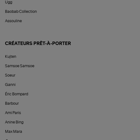
Ugg
Baobab Collection
Assouline
CRÉATEURS PRÊT-À-PORTER
Kujten
Samsoe Samsoe
Soeur
Ganni
Éric Bompard
Barbour
Ami Paris
Anine Bing
Max Mara