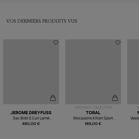
VOS DERNIERS PRODUITS VUS
NOUVELLE COLLECTION
N
JEROME DREYFUSS
TORAL
Sac Bobi S Cuir Lamé
Mocassins Killian Sport
Veste
Champagne
Mousse
480,00 €
189,00 €