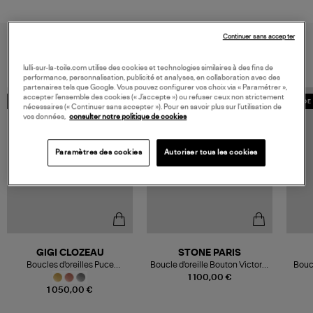
Continuer sans accepter
VOUS AIMEREZ AUSSI
lulli-sur-la-toile.com utilise des cookies et technologies similaires à des fins de
performance, personnalisation, publicité et analyses, en collaboration avec des
partenaires tels que Google. Vous pouvez configurer vos choix via « Paramétrer »,
accepter l’ensemble des cookies (« J’accepte ») ou refuser ceux non strictement
MADE IN FRANCE
MADE IN FRANCE
MADE 
nécessaires (« Continuer sans accepter »). Pour en savoir plus sur l’utilisation de
vos données,
consulter notre politique de cookies
Paramètres des cookies
Autoriser tous les cookies
GIGI CLOZEAU
STONE PARIS
Boucles d'oreilles Puce
Boucle d'oreille Bouton Victoria
Boucl
Diamants Or
Or Blanc Diamants (vendue à
Diam
1 100,00 €
l'unité)
1 050,00 €