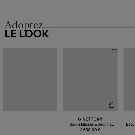
Adoptez
LE LOOK
GINETTE NY
Bague Ellipses & Sequins
Bague
Large Or Rose Diamants
2 650,00 €