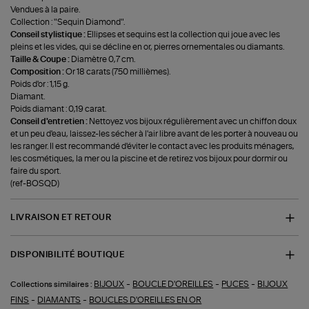
Vendues à la paire.
Collection : "Sequin Diamond".
Conseil stylistique :
Ellipses et sequins est la collection qui joue avec les
pleins et les vides, qui se décline en or, pierres ornementales ou diamants.
Taille & Coupe :
Diamètre 0,7 cm.
Composition :
Or 18 carats (750 millièmes).
Poids d'or : 1,15 g.
Diamant.
Poids diamant : 0,19 carat.
Conseil d'entretien :
Nettoyez vos bijoux régulièrement avec un chiffon doux
et un peu d'eau, laissez-les sécher à l'air libre avant de les porter à nouveau ou
les ranger. Il est recommandé d'éviter le contact avec les produits ménagers,
les cosmétiques, la mer ou la piscine et de retirez vos bijoux pour dormir ou
faire du sport.
(ref-BOSQD)
LIVRAISON ET RETOUR
DISPONIBILITÉ BOUTIQUE
-
-
-
BIJOUX
BOUCLE D'OREILLES
PUCES
BIJOUX
Collections similaires :
-
-
FINS
DIAMANTS
BOUCLES D'OREILLES EN OR