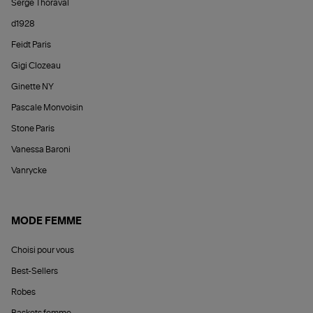
Serge Thoraval
d1928
Feidt Paris
Gigi Clozeau
Ginette NY
Pascale Monvoisin
Stone Paris
Vanessa Baroni
Vanrycke
MODE FEMME
Choisi pour vous
Best-Sellers
Robes