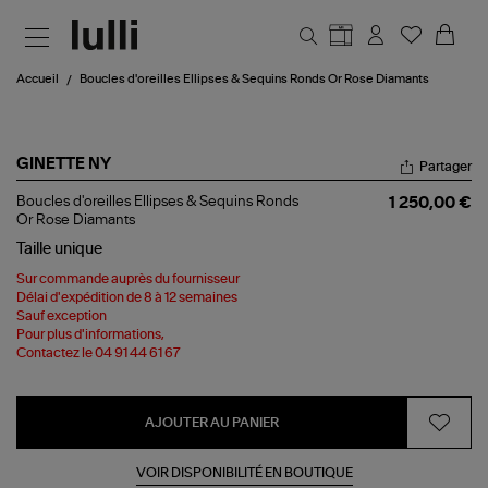
Aller au contenu principal
Accueil
Boucles d'oreilles Ellipses & Sequins Ronds Or Rose Diamants
GINETTE NY
Partager
Boucles
Boucles d'oreilles Ellipses & Sequins Ronds
1 250,00 €
d'oreilles
Or Rose Diamants
Ellipses
Taille
unique
&
Sequins
Sur commande auprès du fournisseur
Ronds
Délai d'expédition de 8 à 12 semaines
Or
Sauf exception
Rose
Pour plus d'informations,
Diamants
Contactez le 04 91 44 61 67
AJOUTER AU PANIER
VOIR DISPONIBILITÉ EN BOUTIQUE