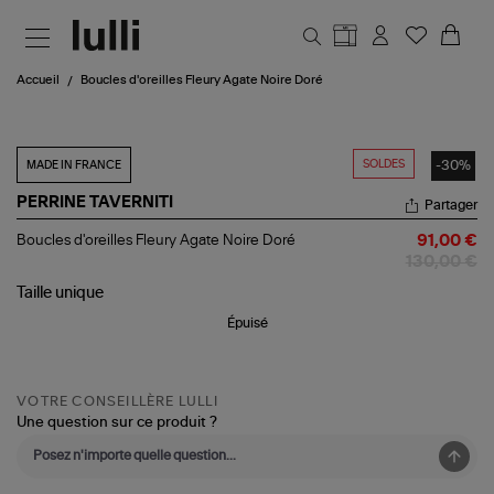
Aller au contenu principal
Accueil
Boucles d'oreilles Fleury Agate Noire Doré
SOLDES
-30%
MADE IN FRANCE
PERRINE TAVERNITI
Partager
Boucles
Boucles d'oreilles Fleury Agate Noire Doré
91,00 €
d'oreilles
130,00 €
Fleury
Agate
Taille
unique
Noire
Épuisé
Doré
VOTRE CONSEILLÈRE LULLI
Une question sur ce produit ?