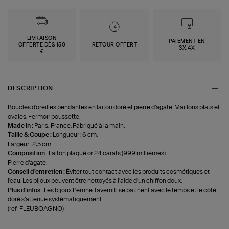
LIVRAISON
PAIEMENT EN
OFFERTE DÈS 150
RETOUR OFFERT
3X,4X
€
DESCRIPTION
Boucles d'oreilles pendantes en laiton doré et pierre d'agate. Maillons plats et
ovales. Fermoir poussette.
Made in :
Paris, France. Fabriqué à la main.
Taille & Coupe :
Longueur : 6 cm.
Largeur : 2,5 cm.
Composition :
Laiton plaqué or 24 carats (999 millièmes).
Pierre d'agate.
Conseil d'entretien :
Éviter tout contact avec les produits cosmétiques et
l'eau. Les bijoux peuvent être nettoyés à l'aide d'un chiffon doux.
Plus d'infos :
Les bijoux Perrine Taverniti se patinent avec le temps et le côté
doré s’atténue systématiquement.
(ref-FLEUBOAGNO)