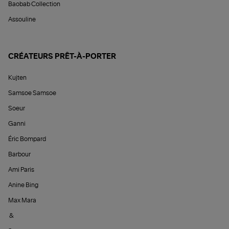
Baobab Collection
Assouline
CRÉATEURS PRÊT-À-PORTER
Kujten
Samsoe Samsoe
Soeur
Ganni
Éric Bompard
Barbour
Ami Paris
Anine Bing
Max Mara
&