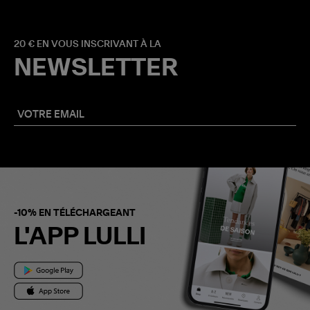
20 € EN VOUS INSCRIVANT À LA
NEWSLETTER
-10% EN TÉLÉCHARGEANT
L'APP LULLI