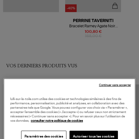
-40%
PERRINE TAVERNITI
Bracelet Ramey Agate Noire
Doré
100,80 €
168,00 €
VOS DERNIERS PRODUITS VUS
Continuer sans accepter
lulli-sur-la-toile.com utilise des cookies et technologies similaires à des fins de
performance, personnalisation, publicité et analyses, en collaboration avec des
partenaires tels que Google. Vous pouvez configurer vos choix via « Paramétrer »,
accepter l’ensemble des cookies (« J’accepte ») ou refuser ceux non strictement
nécessaires (« Continuer sans accepter »). Pour en savoir plus sur l’utilisation de
vos données,
consulter notre politique de cookies
Paramètres des cookies
Autoriser tous les cookies