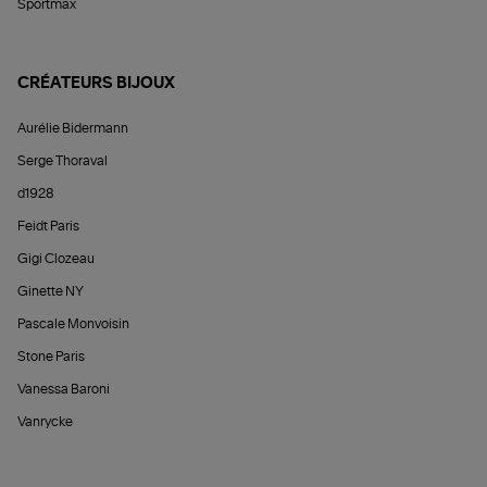
Sportmax
CRÉATEURS BIJOUX
Aurélie Bidermann
Serge Thoraval
d1928
Feidt Paris
Gigi Clozeau
Ginette NY
Pascale Monvoisin
Stone Paris
Vanessa Baroni
Vanrycke