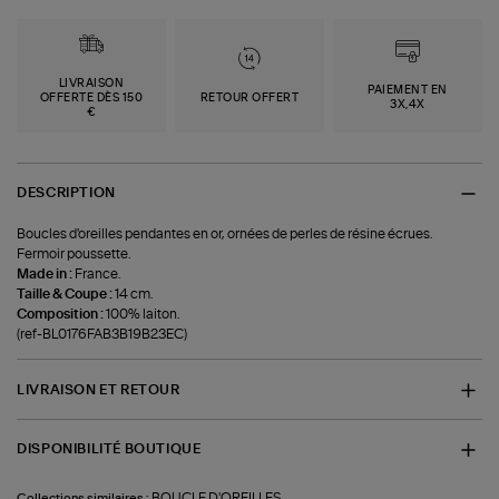
LIVRAISON
PAIEMENT EN
OFFERTE DÈS 150
RETOUR OFFERT
3X,4X
€
DESCRIPTION
Boucles d'oreilles pendantes en or, ornées de perles de résine écrues.
Fermoir poussette.
Made in :
France.
Taille & Coupe :
14 cm.
Composition :
100% laiton.
(ref-BL0176FAB3B19B23EC)
LIVRAISON ET RETOUR
DISPONIBILITÉ BOUTIQUE
BOUCLE D'OREILLES
Collections similaires :