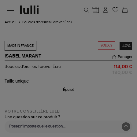
Aller au contenu principal
Accueil
Boucles d'oreilles Forever Écru
SOLDES
-40%
MADE IN FRANCE
ISABEL MARANT
Partager
Boucles
Boucles d'oreilles Forever Écru
114,00 €
d'oreilles
190,00 €
Forever
Écru
Taille
unique
Épuisé
VOTRE CONSEILLÈRE LULLI
Une question sur ce produit ?