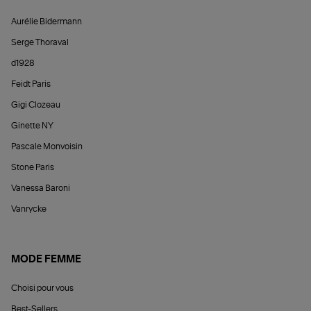
Aurélie Bidermann
Serge Thoraval
d1928
Feidt Paris
Gigi Clozeau
Ginette NY
Pascale Monvoisin
Stone Paris
Vanessa Baroni
Vanrycke
MODE FEMME
Choisi pour vous
Best-Sellers