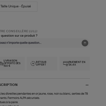
Taille Unique - Épuisé
RE CONSEILLÈRE LULLI
 question sur ce produit ?
LIVRAISON
RETOUR
PAIEMENT EN
OFFERTE DÈS
OFFERT
3X,4X
150 €
SCRIPTION
les d'oreilles pendantes en or jaune, rose, noir ou blanc, serties de 78
ants. Fermoirs ALPA sécurisés.
ues à la paire.