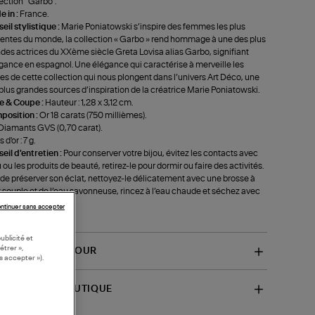
ection "Garbo".
 in :
France.
eil stylistique :
Marie Poniatowski s’inspire des femmes les plus
uentes du monde, la collection « Garbo » rend hommage à une des plus
des actrices du XXème siècle Greta Lovisa alias Garbo, signifiant
égance en espagnol. Une élégance qui caractérise à merveille les
es de cette collection qui nous plongent dans l’univers Art Déco, une
plus grandes sources d’inspiration de la créatrice Marie Poniatowski.
le & Coupe :
Hauteur : 1,28 x 3,12 cm.
position :
Or 18 carats (750 millièmes).
Diamants GVS (0,70 carat).
 d'or : 7 g.
eil d'entretien :
Pour conserver votre bijou, évitez les contacts avec
u ou les produits de beauté, retirez-le pour dormir ou faire des activités.
 de préserver son éclat, nettoyez-le délicatement avec une brosse à
 souple et de l’eau savonneuse, rincez à l’eau chaude et séchez avec
issu doux.
ntinuer sans accepter
f-GARBOBO)
ublicité et
étrer »,
VRAISON ET RETOUR
s accepter »).
SPONIBILITÉ BOUTIQUE