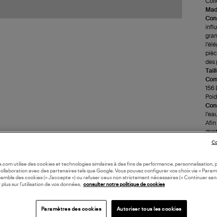
Coll
Made
Cons
infl
gran
l’él
pièc
des 
Tail
Com
156 
Poids
Cons
l’ea
Afin
dent
un t
Co
(re
oile.com utilise des cookies et technologies similaires à des fins de performance, personnalisation, p
collaboration avec des partenaires tels que Google. Vous pouvez configurer vos choix via « Param
LI
semble des cookies (« J’accepte ») ou refuser ceux non strictement nécessaires (« Continuer san
 plus sur l’utilisation de vos données,
consulter notre politique de cookies
DI
Paramètres des cookies
Autoriser tous les cookies