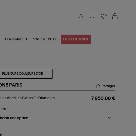
TENDANCES
VALISE D'ÉTÉ
LAST CHANCE
PLUSIEURS COULEURS D'OR
ONE PARIS
Partager
cles
les d'oreilles Garbo Or Diamants
7 950,00 €
reilles
rbo
leur
amants
le