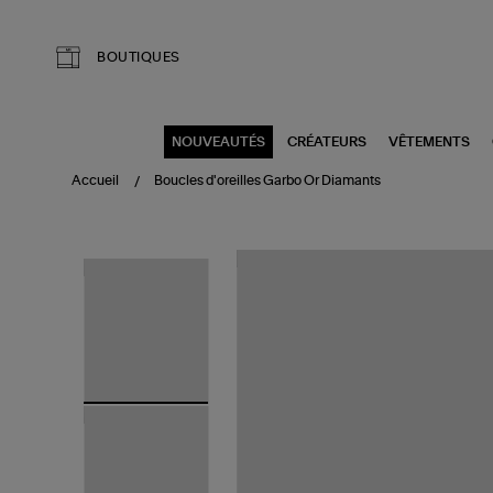
Aller au contenu principal
BOUTIQUES
NOUVEAUTÉS
CRÉATEURS
VÊTEMENTS
Accueil
Boucles d'oreilles Garbo Or Diamants