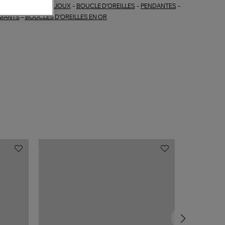
BIJOUX
-
BOUCLE D'OREILLES
-
PENDANTES
-
ections similaires :
MANTS
-
BOUCLES D'OREILLES EN OR