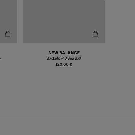
NEW BALANCE
e
Baskets 740 Sea Salt
Veste
120,00 €