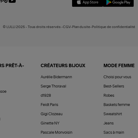
© LULLI 2025 - Tous droits réservés -CGV-Plan du site-Politique de confidentialité
S PRÊT-À-
CRÉATEURS BIJOUX
MODE FEMME
Aurélie Bidermann
Choisi pour vous
Serge Thoraval
Best-Sellers
soe
d1928
Robes
Feidt Paris
Baskets femme
Gigi Clozeau
Sweatshirt
d
Ginette NY
Jeans
Pascale Monvoisin
Sacs à main