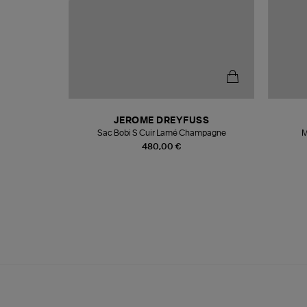
N
JEROME DREYFUSS
te
Sac Bobi S Cuir Lamé Champagne
M
480,00 €