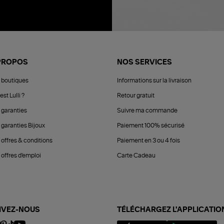
PROPOS
NOS SERVICES
 boutiques
Informations sur la livraison
est Lulli ?
Retour gratuit
 garanties
Suivre ma commande
 garanties Bijoux
Paiement 100% sécurisé
 offres & conditions
Paiement en 3 ou 4 fois
offres d'emploi
Carte Cadeau
IVEZ-NOUS
TÉLÉCHARGEZ L'APPLICATIO