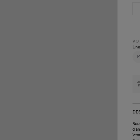
VOT
Une
DE
Bouc
diam
Vend