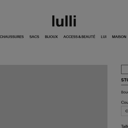
CHAUSSURES
SACS
BIJOUX
ACCESS & BEAUTÉ
LUI
MAISON
ST
Bou
Bouc
d'o
Ga
Or
Cou
Di
Tail