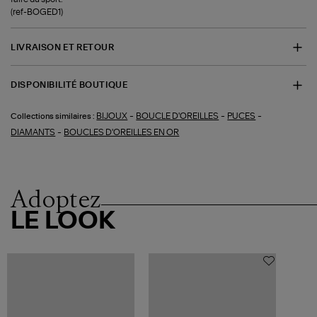
(ref-BOGED1)
LIVRAISON ET RETOUR
DISPONIBILITÉ BOUTIQUE
-
-
-
BIJOUX
BOUCLE D'OREILLES
PUCES
Collections similaires :
-
DIAMANTS
BOUCLES D'OREILLES EN OR
Adoptez
LE LOOK