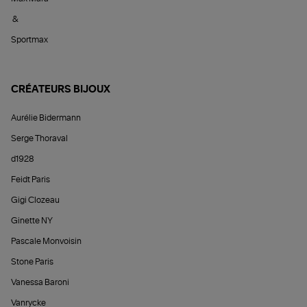
&
Sportmax
CRÉATEURS BIJOUX
Aurélie Bidermann
Serge Thoraval
d1928
Feidt Paris
Gigi Clozeau
Ginette NY
Pascale Monvoisin
Stone Paris
Vanessa Baroni
Vanrycke