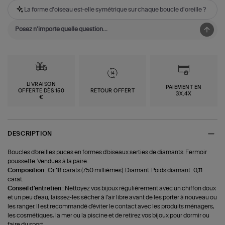
La forme d'oiseau est-elle symétrique sur chaque boucle d'oreille ?
LIVRAISON
PAIEMENT EN
OFFERTE DÈS 150
RETOUR OFFERT
3X,4X
€
DESCRIPTION
Boucles d'oreilles puces en formes d'oiseaux serties de diamants. Fermoir
poussette. Vendues à la paire.
Composition :
Or 18 carats (750 millièmes). Diamant. Poids diamant : 0,11
carat.
Conseil d'entretien :
Nettoyez vos bijoux régulièrement avec un chiffon doux
et un peu d'eau, laissez-les sécher à l'air libre avant de les porter à nouveau ou
les ranger. Il est recommandé d'éviter le contact avec les produits ménagers,
les cosmétiques, la mer ou la piscine et de retirez vos bijoux pour dormir ou
faire du sport.