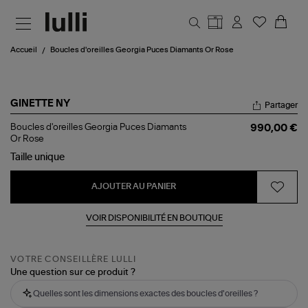
Aller au contenu principal
Accueil
Boucles d'oreilles Georgia Puces Diamants Or Rose
GINETTE NY
Partager
Boucles
Boucles d'oreilles Georgia Puces Diamants
990,00 €
d'oreilles
Or Rose
Georgia
Taille
unique
Puces
Diamants
Or
AJOUTER AU PANIER
Rose
VOIR DISPONIBILITÉ EN BOUTIQUE
VOTRE CONSEILLÈRE LULLI
Une question sur ce produit ?
Quelles sont les dimensions exactes des boucles d'oreilles ?