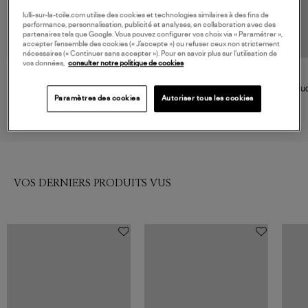
lulli-sur-la-toile.com utilise des cookies et technologies similaires à des fins de
performance, personnalisation, publicité et analyses, en collaboration avec des
partenaires tels que Google. Vous pouvez configurer vos choix via « Paramétrer »,
accepter l’ensemble des cookies (« J’accepte ») ou refuser ceux non strictement
nécessaires (« Continuer sans accepter »). Pour en savoir plus sur l’utilisation de
vos données,
consulter notre politique de cookies
GIGI CLOZEAU
STONE PARIS
Boucles d'oreilles Puce
Boucle d'oreille Bouton Victoria
Bouc
Diamants Or
Or Blanc Diamants (vendue à
GM 
Paramètres des cookies
Autoriser tous les cookies
1 100,00 €
l'unité)
1 050,00 €
VOS DERNIERS PRODUITS VUS