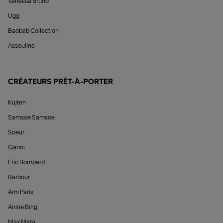
Vanessa Bruno
Ugg
Baobab Collection
Assouline
CRÉATEURS PRÊT-À-PORTER
Kujten
Samsoe Samsoe
Soeur
Ganni
Éric Bompard
Barbour
Ami Paris
Anine Bing
Max Mara