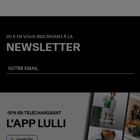
20 € EN VOUS INSCRIVANT À LA
NEWSLETTER
-10% EN TÉLÉCHARGEANT
L'APP LULLI