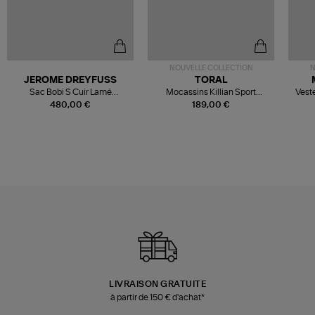
NOUVELLE COLLECTION
N
JEROME DREYFUSS
TORAL
Sac Bobi S Cuir Lamé
Mocassins Killian Sport
Veste
Champagne
Mousse
480,00 €
189,00 €
LIVRAISON GRATUITE
à partir de 150 € d'achat*