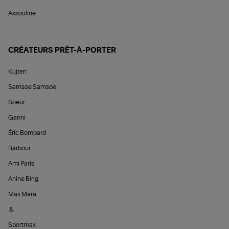
Assouline
CRÉATEURS PRÊT-À-PORTER
Kujten
Samsoe Samsoe
Soeur
Ganni
Éric Bompard
Barbour
Ami Paris
Anine Bing
Max Mara
&
Sportmax