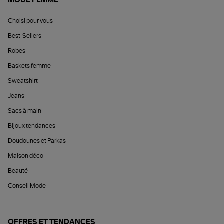
MODE FEMME
Choisi pour vous
Best-Sellers
Robes
Baskets femme
Sweatshirt
Jeans
Sacs à main
Bijoux tendances
Doudounes et Parkas
Maison déco
Beauté
Conseil Mode
OFFRES ET TENDANCES