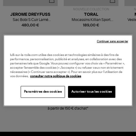
NOUVELLE COLLECTION
N
JEROME DREYFUSS
TORAL
Sac Bobi S Cuir Lamé
Mocassins Killian Sport
Veste
Champagne
Mousse
480,00 €
189,00 €
Continuer sans accepter
lulli-sur-la-toile.com utilise des cookies et technologies similaires à des fins de
performance, personnalisation, publicité et analyses, en collaboration avec des
partenaires tels que Google. Vous pouvez configurer vos choix via « Paramétrer »,
accepter l’ensemble des cookies (« J’accepte ») ou refuser ceux non strictement
nécessaires (« Continuer sans accepter »). Pour en savoir plus sur l’utilisation de
vos données,
consulter notre politique de cookies
Paramètres des cookies
Autoriser tous les cookies
LIVRAISON GRATUITE
à partir de 150 € d'achat*