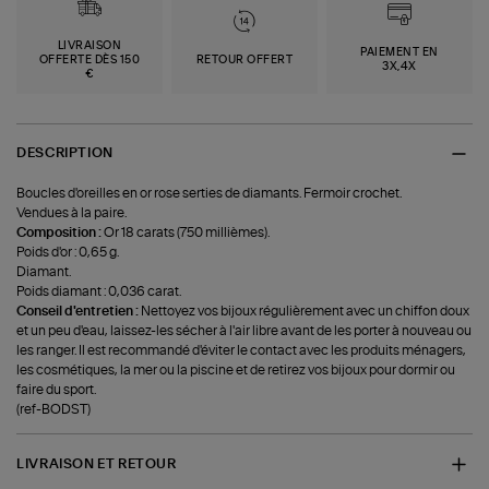
LIVRAISON
PAIEMENT EN
OFFERTE DÈS 150
RETOUR OFFERT
3X,4X
€
DESCRIPTION
Boucles d'oreilles en or rose serties de diamants. Fermoir crochet.
Vendues à la paire.
Composition :
Or 18 carats (750 millièmes).
Poids d'or : 0,65 g.
Diamant.
Poids diamant : 0,036 carat.
Conseil d'entretien :
Nettoyez vos bijoux régulièrement avec un chiffon doux
et un peu d'eau, laissez-les sécher à l'air libre avant de les porter à nouveau ou
les ranger. Il est recommandé d'éviter le contact avec les produits ménagers,
les cosmétiques, la mer ou la piscine et de retirez vos bijoux pour dormir ou
faire du sport.
(ref-BODST)
LIVRAISON ET RETOUR