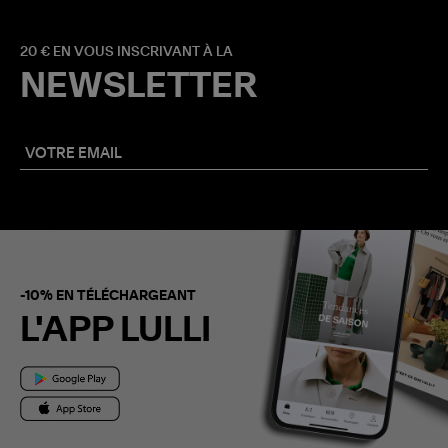
20 € EN VOUS INSCRIVANT À LA
NEWSLETTER
-10% EN TÉLÉCHARGEANT
L'APP LULLI