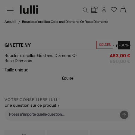
Aller au contenu principal
Accueil
Boucles d'oreilles Gold and Diamond Or Rose Diamants
SOLDES
-30%
GINETTE NY
Partager
Boucles
Boucles d'oreilles Gold and Diamond Or
483,00 €
d'oreilles
Rose Diamants
690,00 €
Gold
and
Taille
unique
Diamond
Épuisé
Or
Rose
Diamants
VOTRE CONSEILLÈRE LULLI
Une question sur ce produit ?