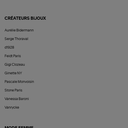
CRÉATEURS BIJOUX
Aurélie Bidermann
Serge Thoraval
d1928
Feidt Paris
Gigi Clozeau
Ginette NY
Pascale Monvoisin
Stone Paris
Vanessa Baroni
Vanrycke