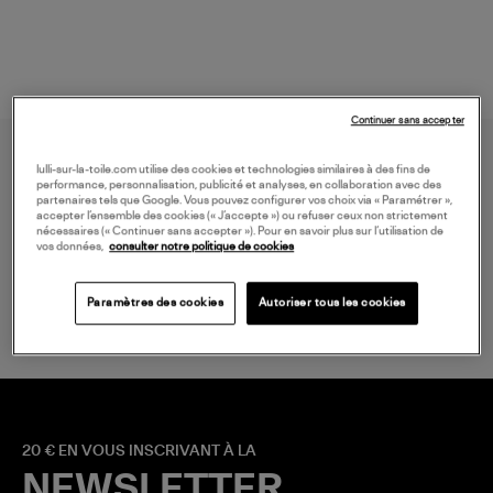
Continuer sans accepter
lulli-sur-la-toile.com utilise des cookies et technologies similaires à des fins de
performance, personnalisation, publicité et analyses, en collaboration avec des
partenaires tels que Google. Vous pouvez configurer vos choix via « Paramétrer »,
accepter l’ensemble des cookies (« J’accepte ») ou refuser ceux non strictement
nécessaires (« Continuer sans accepter »). Pour en savoir plus sur l’utilisation de
vos données,
consulter notre politique de cookies
LIVRAISON GRATUITE
à partir de 150 € d'achat*
Paramètres des cookies
Autoriser tous les cookies
20 € EN VOUS INSCRIVANT À LA
NEWSLETTER