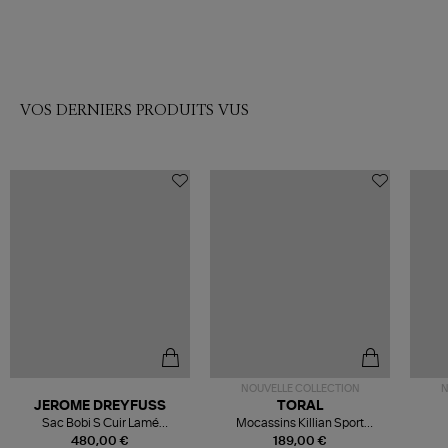
VOS DERNIERS PRODUITS VUS
NOUVELLE COLLECTION
N
JEROME DREYFUSS
TORAL
Sac Bobi S Cuir Lamé
Mocassins Killian Sport
Champagne
Mousse
480,00 €
189,00 €