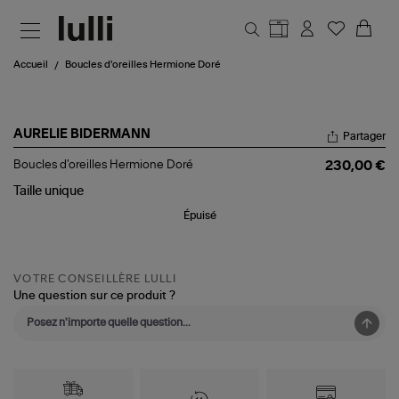
Aller au contenu principal
Accueil
Boucles d'oreilles Hermione Doré
AURELIE BIDERMANN
Partager
Boucles
Boucles d'oreilles Hermione Doré
230,00 €
d'oreilles
Hermione
Taille
unique
Doré
Épuisé
VOTRE CONSEILLÈRE LULLI
Une question sur ce produit ?