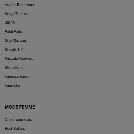
Aurélie Bidermann
Serge Thoraval
d1928
Feidt Paris
Gigi Clozeau
Ginette NY
Pascale Monvoisin
Stone Paris
Vanessa Baroni
Vanrycke
MODE FEMME
Choisi pour vous
Best-Sellers