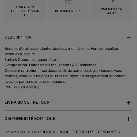
LIVRAISON
PAIEMENT EN
OFFERTE DÈS 150
RETOUR OFFERT
3X,4X
€
DESCRIPTION
Boucles d'oreilles pendantes dorées à motifs fleuris. Fermoir papillon.
Vendues à la paire.
Taille & Coupe :
Longueur : 7 cm.
Composition :
Laiton doré à l'or 18 carats (750 millièmes).
Conseil d'entretien :
Il est déconseillé de porter des bijoux lorsque vous
dormez, vous vous baignez ou faites du sport. Éviter également le contact
avec les parfums et les cosmétiques.
(ref-FW23BO02MG)
LIVRAISON ET RETOUR
DISPONIBILITÉ BOUTIQUE
-
-
BIJOUX
BOUCLE D'OREILLES
PENDANTES
Collections similaires :