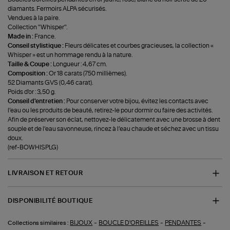
diamants. Fermoirs ALPA sécurisés.
Vendues à la paire.
Collection "Whisper".
Made in :
France.
Conseil stylistique :
Fleurs délicates et courbes gracieuses, la collection «
Whisper » est un hommage rendu à la nature.
Taille & Coupe :
Longueur : 4,67 cm.
Composition :
Or 18 carats (750 millièmes).
52 Diamants GVS (0,46 carat).
Poids d'or : 3,50 g.
Conseil d'entretien :
Pour conserver votre bijou, évitez les contacts avec
l’eau ou les produits de beauté, retirez-le pour dormir ou faire des activités.
Afin de préserver son éclat, nettoyez-le délicatement avec une brosse à dent
souple et de l’eau savonneuse, rincez à l’eau chaude et séchez avec un tissu
doux.
(ref-BOWHISPLG)
LIVRAISON ET RETOUR
DISPONIBILITÉ BOUTIQUE
-
-
-
BIJOUX
BOUCLE D'OREILLES
PENDANTES
Collections similaires :