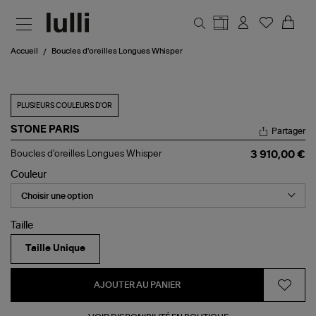
Aller au contenu principal
Accueil
Boucles d'oreilles Longues Whisper
PLUSIEURS COULEURS D'OR
STONE PARIS
Partager
Boucles
Boucles d'oreilles Longues Whisper
3 910,00 €
d'oreilles
Longues
Couleur
Whisper
Taille
Taille Unique
AJOUTER AU PANIER