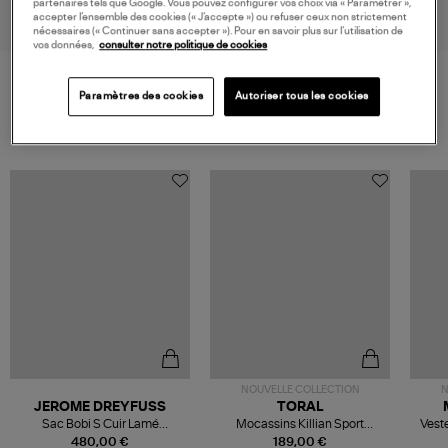
partenaires tels que Google. Vous pouvez configurer vos choix via « Paramétrer »,
315,00 €
accepter l’ensemble des cookies (« J’accepte ») ou refuser ceux non strictement
nécessaires (« Continuer sans accepter »). Pour en savoir plus sur l’utilisation de
vos données,
consulter notre politique de cookies
Paramètres des cookies
Autoriser tous les cookies
VOS DERNIERS PRODUITS VUS
NOUVELLE COLLECTION
N
JEROME DREYFUSS
TORAL
Sac Bobi S Cuir Lamé
Mocassins Killian Sport
Veste
Champagne
Mousse
480,00 €
189,00 €