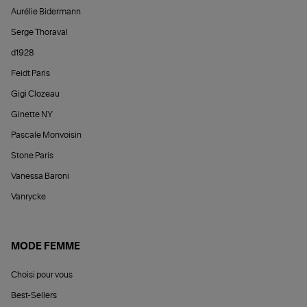
Aurélie Bidermann
Serge Thoraval
d1928
Feidt Paris
Gigi Clozeau
Ginette NY
Pascale Monvoisin
Stone Paris
Vanessa Baroni
Vanrycke
MODE FEMME
Choisi pour vous
Best-Sellers