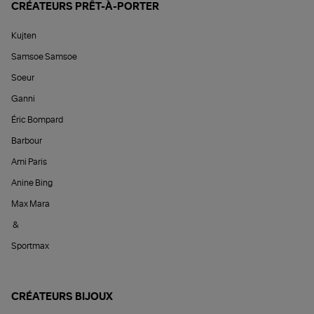
CRÉATEURS PRÊT-À-PORTER
Kujten
Samsoe Samsoe
Soeur
Ganni
Éric Bompard
Barbour
Ami Paris
Anine Bing
Max Mara
&
Sportmax
CRÉATEURS BIJOUX