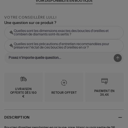
VOIR DISPONIBILITÉ EN BOUTIQUE
VOTRE CONSEILLÈRE LULLI
Une question sur ce produit ?
Quelles sont les dimensions exactes des boucles d'oreilles et
combien de diamants sont-ils sertis ?
Quelles sont les précautions d'entretien recommandées pour
préserver l'éclat de ces boucles d'oreilles en or ?
LIVRAISON
PAIEMENT EN
OFFERTE DÈS 150
RETOUR OFFERT
3X,4X
€
DESCRIPTION
Boucles d'oreilles pendantes en or jaune, rose, blanc ou noir sertie de 26