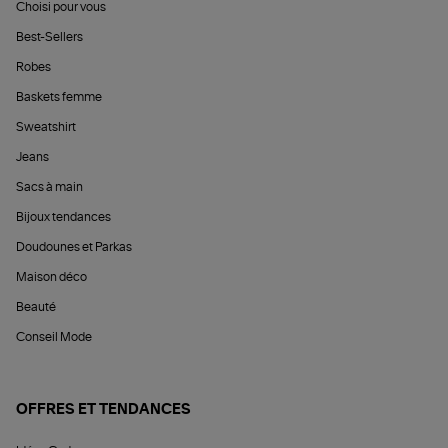
Choisi pour vous
Best-Sellers
Robes
Baskets femme
Sweatshirt
Jeans
Sacs à main
Bijoux tendances
Doudounes et Parkas
Maison déco
Beauté
Conseil Mode
OFFRES ET TENDANCES