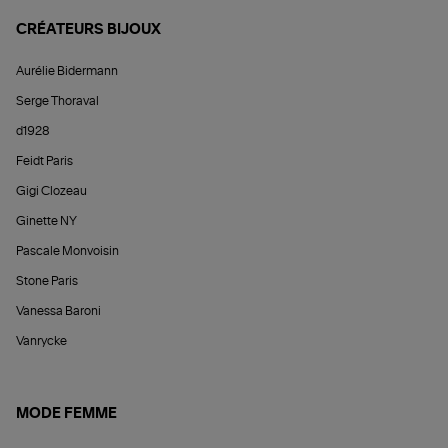
CRÉATEURS BIJOUX
Aurélie Bidermann
Serge Thoraval
d1928
Feidt Paris
Gigi Clozeau
Ginette NY
Pascale Monvoisin
Stone Paris
Vanessa Baroni
Vanrycke
MODE FEMME