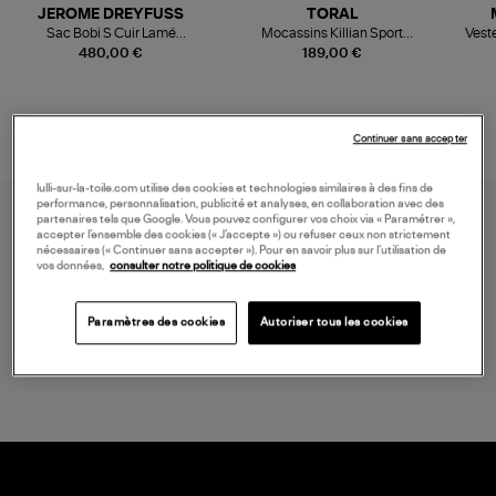
JEROME DREYFUSS
TORAL
Sac Bobi S Cuir Lamé
Mocassins Killian Sport
Veste
Champagne
Mousse
480,00 €
189,00 €
Continuer sans accepter
lulli-sur-la-toile.com utilise des cookies et technologies similaires à des fins de
performance, personnalisation, publicité et analyses, en collaboration avec des
partenaires tels que Google. Vous pouvez configurer vos choix via « Paramétrer »,
accepter l’ensemble des cookies (« J’accepte ») ou refuser ceux non strictement
nécessaires (« Continuer sans accepter »). Pour en savoir plus sur l’utilisation de
vos données,
consulter notre politique de cookies
Paramètres des cookies
Autoriser tous les cookies
LIVRAISON GRATUITE
à partir de 150 € d'achat*