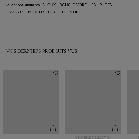
-
-
-
BIJOUX
BOUCLE D'OREILLES
PUCES
Collections similaires :
-
DIAMANTS
BOUCLES D'OREILLES EN OR
VOS DERNIERS PRODUITS VUS
NOUVELLE COLLECTION
N