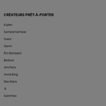
CRÉATEURS PRÊT-À-PORTER
Kujten
Samsoe Samsoe
Soeur
Ganni
Éric Bompard
Barbour
Ami Paris
Anine Bing
Max Mara
&
Sportmax