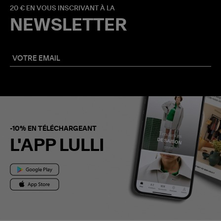
20 € EN VOUS INSCRIVANT À LA
NEWSLETTER
-10% EN TÉLÉCHARGEANT
L'APP LULLI