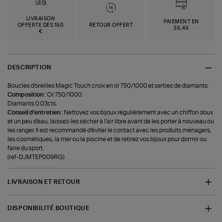
LIVRAISON
PAIEMENT EN
OFFERTE DÈS 150
RETOUR OFFERT
3X,4X
€
DESCRIPTION
Boucles d'oreilles Magic Touch croix en or 750/1000 et serties de diamants.
Composition :
Or 750/1000.
Diamants 0.03cts.
Conseil d'entretien :
Nettoyez vos bijoux régulièrement avec un chiffon doux
et un peu d'eau, laissez-les sécher à l'air libre avant de les porter à nouveau ou
les ranger. Il est recommandé d'éviter le contact avec les produits ménagers,
les cosmétiques, la mer ou la piscine et de retirez vos bijoux pour dormir ou
faire du sport.
(ref-DJMTEP009RG)
LIVRAISON ET RETOUR
DISPONIBILITÉ BOUTIQUE