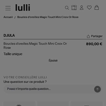
Aller au contenu principal
Accueil
Boucles d’oreilles Magic Touch Mini Croix Or Rose
DJULA
Partager
Boucles
Boucles d’oreilles Magic Touch Mini Croix Or
890,00 €
d’oreilles
Rose
Magic
Taille
unique
Touch
Mini
Épuisé
Croix
Or
Rose
VOTRE CONSEILLÈRE LULLI
Une question sur ce produit ?