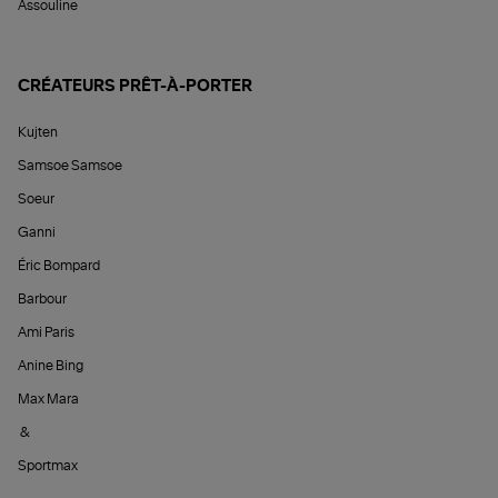
Assouline
CRÉATEURS PRÊT-À-PORTER
Kujten
Samsoe Samsoe
Soeur
Ganni
Éric Bompard
Barbour
Ami Paris
Anine Bing
Max Mara
&
Sportmax