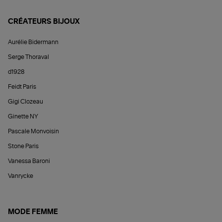
CRÉATEURS BIJOUX
Aurélie Bidermann
Serge Thoraval
d1928
Feidt Paris
Gigi Clozeau
Ginette NY
Pascale Monvoisin
Stone Paris
Vanessa Baroni
Vanrycke
MODE FEMME