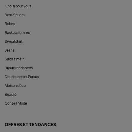
Choisi pour vous
Best-Sellers
Robes
Baskets femme
Sweatshirt
Jeans
Sacs à main
Bijoux tendances
Doudounes et Parkas
Maison déco
Beauté
Conseil Mode
OFFRES ET TENDANCES