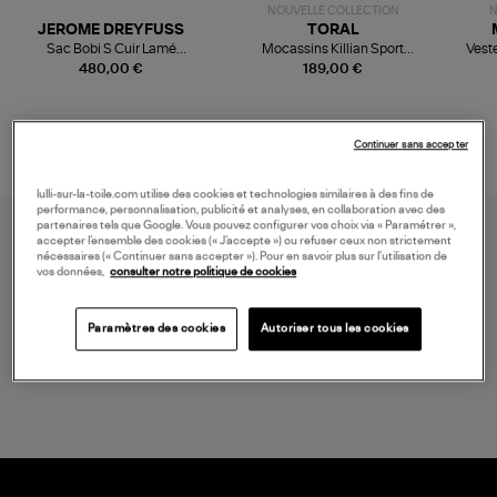
NOUVELLE COLLECTION
N
JEROME DREYFUSS
TORAL
Sac Bobi S Cuir Lamé
Mocassins Killian Sport
Veste
Champagne
Mousse
480,00 €
189,00 €
Continuer sans accepter
lulli-sur-la-toile.com utilise des cookies et technologies similaires à des fins de
performance, personnalisation, publicité et analyses, en collaboration avec des
partenaires tels que Google. Vous pouvez configurer vos choix via « Paramétrer »,
accepter l’ensemble des cookies (« J’accepte ») ou refuser ceux non strictement
nécessaires (« Continuer sans accepter »). Pour en savoir plus sur l’utilisation de
vos données,
consulter notre politique de cookies
Paramètres des cookies
Autoriser tous les cookies
LIVRAISON GRATUITE
à partir de 150 € d'achat*