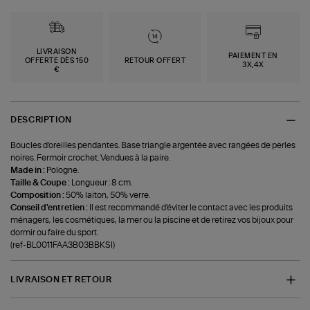
LIVRAISON
PAIEMENT EN
OFFERTE DÈS 150
RETOUR OFFERT
3X,4X
€
DESCRIPTION
Boucles d'oreilles pendantes. Base triangle argentée avec rangées de perles
noires. Fermoir crochet. Vendues à la paire.
Made in :
Pologne.
Taille & Coupe :
Longueur : 8 cm.
Composition :
50% laiton, 50% verre.
Conseil d'entretien :
Il est recommandé d'éviter le contact avec les produits
ménagers, les cosmétiques, la mer ou la piscine et de retirez vos bijoux pour
dormir ou faire du sport.
(ref-BL0011FAA3B03BBKSI)
LIVRAISON ET RETOUR