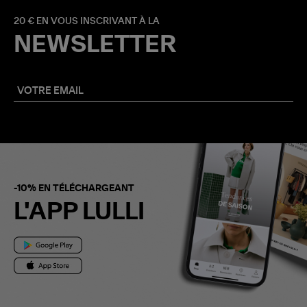
20 € EN VOUS INSCRIVANT À LA
NEWSLETTER
-10% EN TÉLÉCHARGEANT
L'APP LULLI