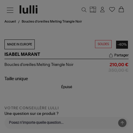
Aller au contenu principal
Accueil
Boucles d'oreilles Melting Triangle Noir
SOLDES
-40%
MADE IN EUROPE
ISABEL MARANT
Partager
Boucles
Boucles d'oreilles Melting Triangle Noir
210,00 €
d'oreilles
350,00 €
Melting
Triangle
Taille
unique
Noir
Épuisé
VOTRE CONSEILLÈRE LULLI
Une question sur ce produit ?